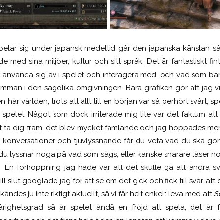
spelar sig under japansk medeltid går den japanska känslan så
 med sina miljöer, kultur och sitt språk. Det är fantastiskt fi
 använda sig av i spelet och interagera med, och vad som bar
samman i den sagolika omgivningen. Bara grafiken gör att jag vil
n här världen, trots att allt till en början var så oerhört svårt, s
spelet. Något som dock irriterade mig lite var det faktum att
t ta dig fram, det blev mycket famlande och jag hoppades mer ä
m konversationer och tjuvlyssnande får du veta vad du ska gö
du lyssnar noga på vad som sägs, eller kanske snarare läser noga
 En förhoppning jag hade var att det skulle gå att ändra svå
Till slut googlade jag för att se om det gick och fick till svar at
ändes ju inte riktigt aktuellt, så vi får helt enkelt leva med att
S
årighetsgrad så är spelet ändå en fröjd att spela, det är fan