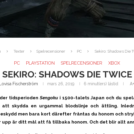
m
Texter
Spelrecensioner
PC
Sekiro: Shadows Die 
PC
PLAYSTATION
SPELRECENSIONER
XBOX
SEKIRO: SHADOWS DIE TWICE
Lovisa Fischerström
mars 26, 2019
6 minut(ers) lästid
A
nder tidsperioden
Sengoku
i 1500-talets Japan och du spel
 att skydda en urgammal blodslinje och ättling. Inledn
beskydd men bara kort därefter fråntas du honom och stry
 upp är ditt mål att få tillbaka honom. Och det blir allt an