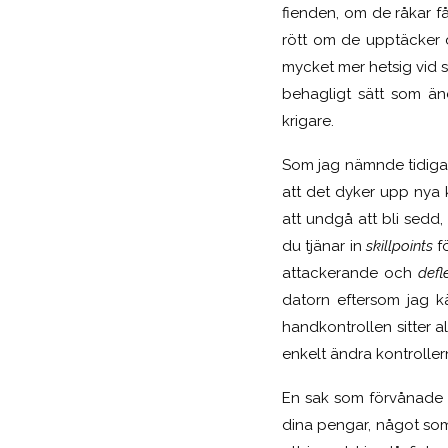
fienden, om de råkar f
rött om de upptäcker di
mycket mer hetsig vid s
behagligt sätt som än
krigare.
Som jag nämnde tidigar
att det dyker upp nya 
att undgå att bli sedd
du tjänar in
skillpoints
f
attackerande och
defl
datorn eftersom jag k
handkontrollen sitter a
enkelt ändra kontroller
En sak som förvånade m
dina pengar, något som 