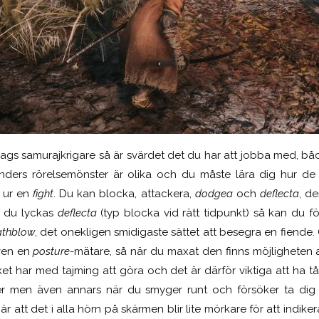
lags samurajkrigare så är svärdet det du har att jobba med, bå
enders rörelsemönster är olika och du måste lära dig hur de
 ur en
fight
. Du kan blocka, attackera,
dodgea
och
deflecta
, d
m du lyckas
deflecta
(typ blocka vid rätt tidpunkt) så kan du f
athblow
, det onekligen smidigaste sättet att besegra en fiende.
ven en
posture
-mätare, så när du maxat den finns möjligheten
ket har med tajming att göra och det är därför viktiga att ha
er
men även annars när du smyger runt och försöker ta dig
 att det i alla hörn på skärmen blir lite mörkare för att indike