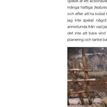
Spelet är ett actionäv
många häftiga
feature
och efter att ha kollat 
jag inte spelat någo
annorlunda från vad jag
det inte att bara vind
planering och tanke b