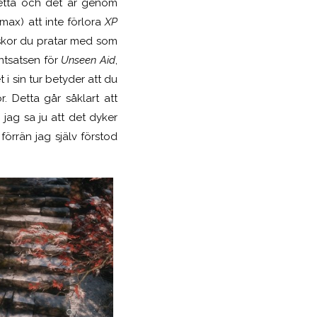
detta och det är genom
max) att inte förlora
XP
iskor du pratar med som
entsatsen för
Unseen Aid
,
 i sin tur betyder att du
r. Detta går såklart att
jag sa ju att det dyker
förrän jag själv förstod