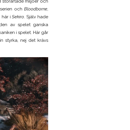
 storartade miljöer och
-serien och
Bloodborne
,
n här i
Sekiro
. Själv hade
aden av spelet ganska
aniken i spelet. Här går
n styrka, nej det krävs