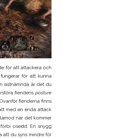
de för att attackera och
 fungerar för att kunna
en sistnämnda är det du
örstöra fiendens
posture
 Ovanför fienderna finns
 att med en enda attack
 tålamod när det kommer
 förbi osedd. En snygg
ra att du syns mindre för