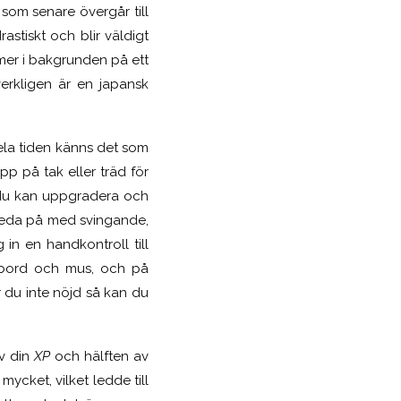
som senare övergår till
astiskt och blir väldigt
 mer i bakgrunden på ett
erkligen är en japansk
ela tiden känns det som
p på tak eller träd för
r du kan uppgradera och
a reda på med svingande,
 in en handkontroll till
ntbord och mus, och på
r du inte nöjd så kan du
av din
XP
och hälften av
ycket, vilket ledde till