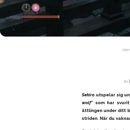
He
av
Sekiro
utspelar sig u
wolf
” som har svurit
ättlingen under ditt 
striden. När du vaknar