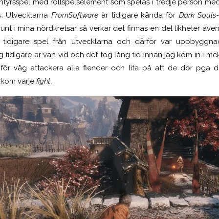
entyrsspel med rollspelselement som spelas i tredje person med
s
. Utvecklarna
FromSoftware
är tidigare kända för
Dark Souls
runt i mina nördkretsar så verkar det finnas en del likheter äve
t tidigare spel från utvecklarna och därför var uppbyggn
 tidigare är van vid och det tog lång tid innan jag kom in i mek
 för våg attackera alla fiender och lita på att de dör pga di
akom varje
fight
.