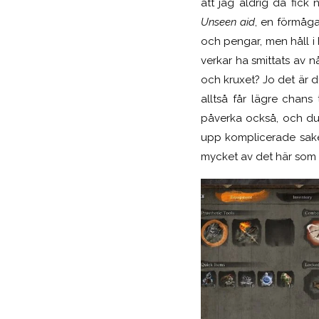
att jag aldrig då fick
Unseen aid
, en förmåga
och pengar, men håll i
verkar ha smittats av n
och kruxet? Jo det är du
alltså får lägre chans 
påverka också, och du 
upp komplicerade saker.
mycket av det här som sp