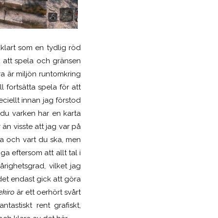
klart som en tydlig röd
nt att spela och gränsen
a är miljön runtomkring
l fortsätta spela för att
peciellt innan jag förstod
 du varken har en karta
n visste att jag var på
ra och vart du ska, men
 eftersom att allt tal i
righetsgrad, vilket jag
t det endast gick att göra
ekiro
är ett oerhört svårt
tastiskt rent grafiskt,