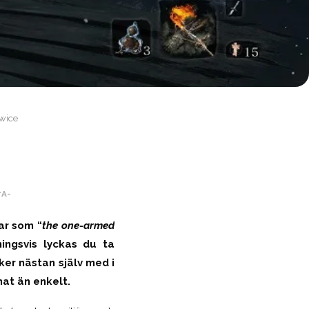
Twice
+
A-
ar som “
the one-armed
ingsvis lyckas du ta
ker nästan själv med i
nat än enkelt.