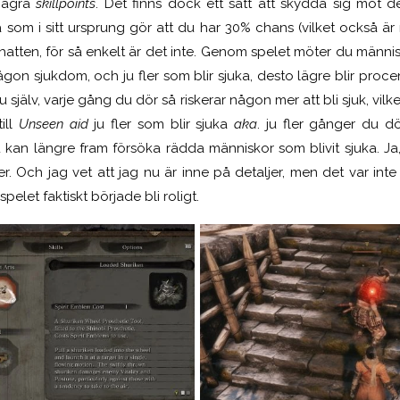
 några
skillpoints
. Det finns dock ett sätt att skydda sig mot 
 som i sitt ursprung gör att du har 30% chans (vilket också är 
 hatten, för så enkelt är det inte. Genom spelet möter du männ
ågon sjukdom, och ju fler som blir sjuka, desto lägre blir proc
 själv, varje gång du dör så riskerar någon mer att bli sjuk, vilket
till
Unseen aid
ju fler som blir sjuka
aka
. ju fler gånger du dö
kan längre fram försöka rädda människor som blivit sjuka. Ja, 
 Och jag vet att jag nu är inne på detaljer, men det var inte 
elet faktiskt började bli roligt.