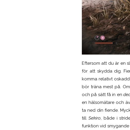
Eftersom att du är en s
för att skydda dig. Fi
komma relativt oskadd
bör träna mest på. O
och på sätt få in en
de
en hälsomätare och ä
ta ned din fiende. Myc
till
Sekiro
, både i
strid
funktion vid smygande är