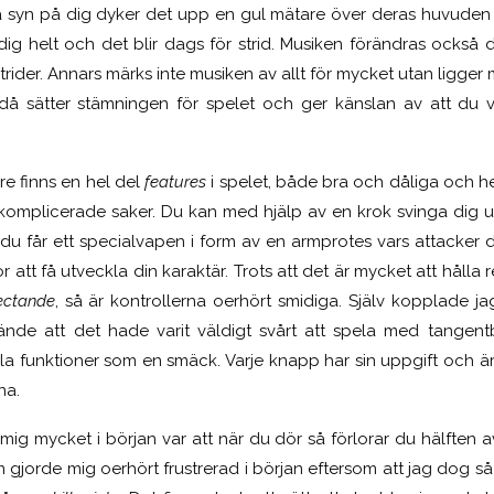
å syn på dig dyker det upp en gul mätare över deras huvuden 
g helt och det blir dags för strid. Musiken förändras också dr
trider. Annars märks inte musiken av allt för mycket utan ligger
då sätter stämningen för spelet och ger känslan av att du v
e finns en hel del
features
i spelet, både bra och dåliga och h
komplicerade saker. Du kan med hjälp av en krok svinga dig up
, du får ett specialvapen i form av en armprotes vars attacke
ör att få utveckla din karaktär. Trots att det är mycket att håll
ectande
, så är kontrollerna oerhört smidiga. Själv kopplade jag
ände att det hade varit väldigt svårt att spela med tange
lla funktioner som en smäck. Varje knapp har sin uppgift och ä
na.
ig mycket i början var att när du dör så förlorar du hälften 
gjorde mig oerhört frustrerad i början eftersom att jag dog så m