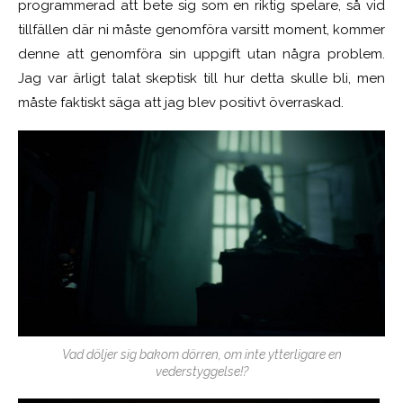
programmerad att bete sig som en riktig spelare, så vid
tillfällen där ni måste genomföra varsitt moment, kommer
denne att genomföra sin uppgift utan några problem.
Jag var ärligt talat skeptisk till hur detta skulle bli, men
måste faktiskt säga att jag blev positivt överraskad.
Vad döljer sig bakom dörren, om inte ytterligare en
vederstyggelse!?