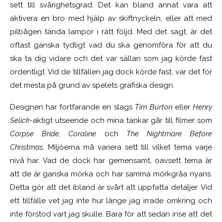
sett till svårighetsgrad. Det kan bland annat vara att
aktivera en bro med hjälp av skiftnyckeln, eller att med
pilbågen tända lampor i rätt följd. Med det sagt, är det
oftast ganska tydligt vad du ska genomföra för att du
ska ta dig vidare och det var sällan som jag körde fast
ordentligt. Vid de tillfällen jag dock körde fast, var det för
det mesta på grund av spelets grafiska design.
Designen har fortfarande en slags
Tim Burton
eller
Henry
Selick
-aktigt utseende och mina tankar går till filmer som
Corpse Bride, Coraline
och
The Nightmare Before
Christmas.
Miljöerna må variera sett till vilket tema varje
nivå har. Vad de dock har gemensamt, oavsett tema är
att de är ganska mörka och har samma mörkgråa nyans.
Detta gör att det ibland är svårt att uppfatta detaljer. Vid
ett tillfälle vet jag inte hur länge jag irrade omkring och
inte förstod vart jag skulle. Bara för att sedan inse att det