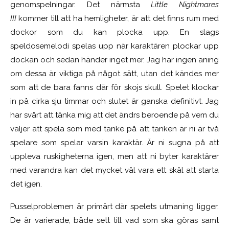
genomspelningar. Det närmsta
Little Nightmares
III
kommer till att ha hemligheter, är att det finns rum med
dockor som du kan plocka upp. En slags
speldosemelodi spelas upp när karaktären plockar upp
dockan och sedan händer inget mer. Jag har ingen aning
om dessa är viktiga på något sätt, utan det kändes mer
som att de bara fanns där för skojs skull. Spelet klockar
in på cirka sju timmar och slutet är ganska definitivt. Jag
har svårt att tänka mig att det ändrs beroende på vem du
väljer att spela som med tanke på att tanken är ni är två
spelare som spelar varsin karaktär. Är ni sugna på att
uppleva ruskigheterna igen, men att ni byter karaktärer
med varandra kan det mycket väl vara ett skäl att starta
det igen.
Pusselproblemen är primärt där spelets utmaning ligger.
De är varierade, både sett till vad som ska göras samt