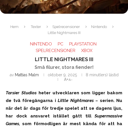
Hem
Texter
Spelrecensioner
Nintendo
Little Nightmares III
NINTENDO
PC
PLAYSTATION
SPELRECENSIONER
XBOX
LITTLE NIGHTMARES III
Små filurer, stora fiender!
av
Mattias Malm
oktober 9, 2025
8 minut(ers) lästid
A+
A-
Tarsier Studios
heter utvecklaren som ligger bakom
de två föregångarna i
Little Nightmares –
serien. Nu
när det är dags för tredje spelet att se dagens ljus,
har dock ansvaret istället gått till
Supermassive
Games,
som förmodligen är mest kända för att ha