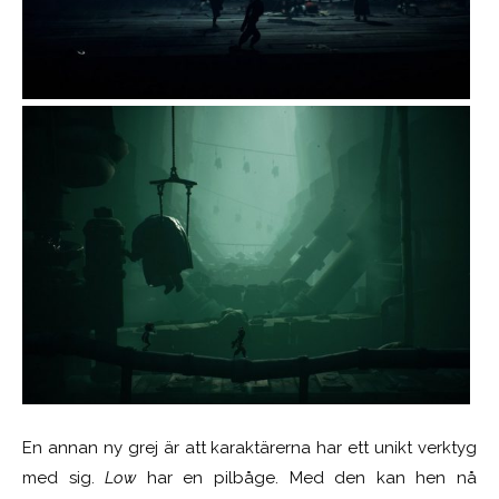
En annan ny grej är att karaktärerna har ett unikt verktyg
med sig.
Low
har en pilbåge. Med den kan hen nå