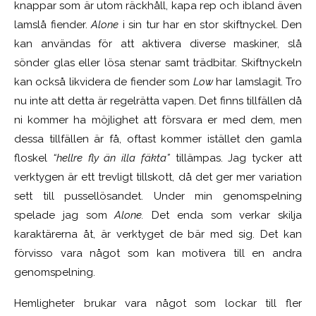
knappar som är utom räckhåll, kapa rep och ibland även
lamslå fiender.
Alone
i sin tur har en stor skiftnyckel. Den
kan användas för att aktivera diverse maskiner, slå
sönder glas eller lösa stenar samt trädbitar. Skiftnyckeln
kan också likvidera de fiender som
Low
har lamslagit. Tro
nu inte att detta är regelrätta vapen. Det finns tillfällen då
ni kommer ha möjlighet att försvara er med dem, men
dessa tillfällen är få, oftast kommer istället den gamla
floskel
“hellre fly än illa fäkta”
tillämpas. Jag tycker att
verktygen är ett trevligt tillskott, då det ger mer variation
sett till pussellösandet. Under min genomspelning
spelade jag som
Alone.
Det enda som verkar skilja
karaktärerna åt, är verktyget de bär med sig. Det kan
förvisso vara något som kan motivera till en andra
genomspelning.
Hemligheter brukar vara något som lockar till fler