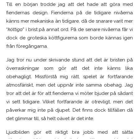
Till en början trodde jag att det hade att göra med
fiendernas design. Fienderna på de tidigare nivåerna
känns mer mekaniska än tidigare, då de snarare varit mer
“
köttiga
” i brist på annat ord. På de senare nivåerna får vi
dock de groteska köttfigurerna som borde kännas igen
från föregångarna.
Jag tror nu under skrivande stund att det är bristen på
överraskningar som gör att det inte känns lika
obehagligt. Missförstå mig rätt, spelet är fortfarande
atmosfäriskt, men det uppnår inte samma obehag. Jag
tror att det är för att fienderna vi möter bjuder på sådant
vi sett tidigare. Vilket fortfarande är otrevligt, men det
påverkar mig inte på djupet. Det finns dock tillfällen då
det glimmar till, så helt oävet är det inte.
Ljudbilden gör ett riktigt bra jobb med att sätta