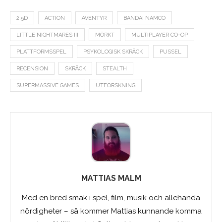
2.5D
ACTION
ÄVENTYR
BANDAI NAMCO
LITTLE NIGHTMARES III
MÖRKT
MULTIPLAYER CO-OP
PLATTFORMSSPEL
PSYKOLOGISK SKRÄCK
PUSSEL
RECENSION
SKRÄCK
STEALTH
SUPERMASSIVE GAMES
UTFORSKNING
MATTIAS MALM
Med en bred smak i spel, film, musik och allehanda
nördigheter – så kommer Mattias kunnande komma