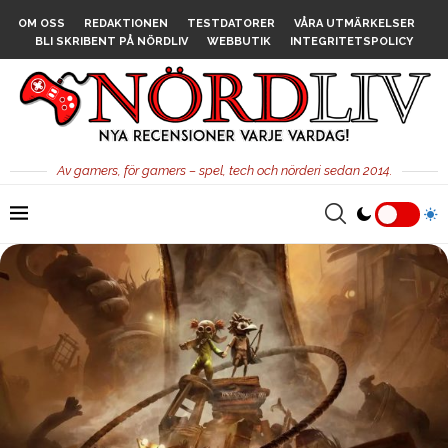
OM OSS
REDAKTIONEN
TESTDATORER
VÅRA UTMÄRKELSER
BLI SKRIBENT PÅ NÖRDLIV
WEBBUTIK
INTEGRITETSPOLICY
Av gamers, för gamers – spel, tech och nörderi sedan 2014.