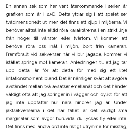
En annan sak som har varit återkommande i serien är
grafiken som är i 2,5D. Detta yttrar sig i att spelet ser
tvådimensionellt ut, men det finns ett djup i miljöerna. Vi
behöver alltså inte alltid röra karaktärerna i en strikt linje
från höger till vänster, eller tvärtom. Vi kommer att
behöva röra oss inåt i miljön, bort från kameran.
Framförallt vid sekvenser när vi blir jagade, kommer vi
istället springa mot kameran. Anledningen till att jag tar
upp detta, är för att detta för med sig ett litet
irritationsmoment ibland. Det är nämligen svårt att avgöra
avståndet mellan två avsatser emellanåt och det händer
väldigt ofta att jag springer in i väggar och dylikt, för att
jag inte uppfattar hur nära hindren jag är. Under
jaktsekvenserna i det här fallet, är det väldigt små
marginaler som avgör huruvida du lyckas fly eller inte.
Det finns med andra ord inte riktigt utrymme för misstag,