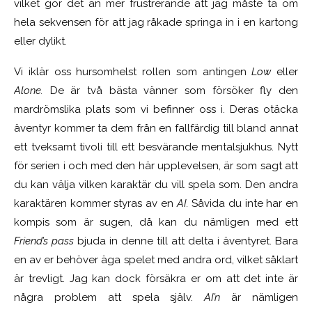
vilket gör det än mer frustrerande att jag måste ta om
hela sekvensen för att jag råkade springa in i en kartong
eller dylikt.
Vi iklär oss hursomhelst rollen som antingen
Low
eller
Alone.
De är två bästa vänner som försöker fly den
mardrömslika plats som vi befinner oss i. Deras otäcka
äventyr kommer ta dem från en fallfärdig till bland annat
ett tveksamt tivoli till ett besvärande mentalsjukhus. Nytt
för serien i och med den här upplevelsen, är som sagt att
du kan välja vilken karaktär du vill spela som. Den andra
karaktären kommer styras av en
AI.
Såvida du inte har en
kompis som är sugen, då kan du nämligen med ett
Friend’s pass
bjuda in denne till att delta i äventyret. Bara
en av er behöver äga spelet med andra ord, vilket såklart
är trevligt. Jag kan dock försäkra er om att det inte är
några problem att spela själv.
AI’n
är nämligen