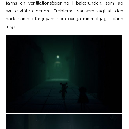
fanns en ventilationsöppning i bakgrunden, som jag
skulle klättra igenom. Problemet var som sagt att den
hade samma färgnyans som övriga rummet jag befann
mig i.