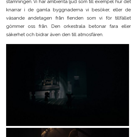
stämningen. Vi har ambienta ljud som till exempel hur det
knarrar i de gamla byggnaderna vi besöker, eller de
väsande andetagen från fienden som vi för tillfället
gömmer oss från. Den orkestrala betonar fara eller
säkerhet och bidrar även den till atmosfären.