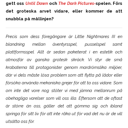
gett oss
Until Dawn
och
The Dark Pictures-
spelen. Förs
det groteska arvet vidare, eller kommer de att
snubbla på mållinjen?
Precis som dess föregångare är
Little Nightmares III
en
blandning mellan äventyrsspel, pusselspel samt
plattformsspel. Allt är sedan paketerat i en estetik och
atmosfär av ganska grotesk skräck. Vi styr de små
krabaterna till protagonister genom mardrömslika miljöer,
där vi dels måste lösa problem som att flytta på lådor eller
försöka använda mekaniska grejer för att ta oss vidare. Som
om inte det vore nog stöter vi med jämna mellanrum på
obehagliga varelser som vill oss illa. Eftersom att de oftast
är större än oss, gäller det att gömma sig och ibland
springa för sitt liv för att inte råka ut för vad det nu är de vill
utsätta oss för.