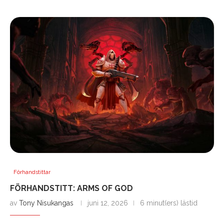
Förhandstittar
FÖRHANDSTITT: ARMS OF GOD
av
Tony Nisukangas
juni 12, 2026
6 minut(ers) lästid