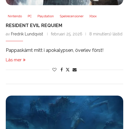
Nintendo
PC
Playstation
Spelrecensioner
Xbox
RESIDENT EVIL REQUIEM
av
Fredrik Lundqvist
februari 25, 2026
8 minut(ers) lästid
Pappaskämt mitt i apokalypsen, överlev först!
Läs mer