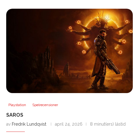
Playstation
Spelrecensioner
SAROS
av
Fredrik Lundqvist
april 24, 2026
8 minut(ers) lästid