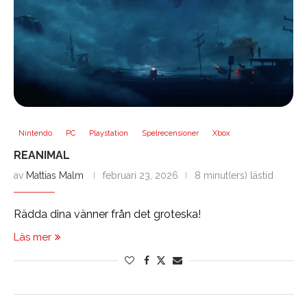
Nintendo
PC
Playstation
Spelrecensioner
Xbox
REANIMAL
av
Mattias Malm
februari 23, 2026
8 minut(ers) lästid
Rädda dina vänner från det groteska!
Läs mer