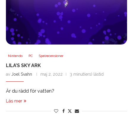
Nintendo
PC
Spelrecensioner
LILA’S SKY ARK
av
Joel Svahn
maj 2, 2022
3 minut(ers) lästid
Är du rädd för vatten?
Läs mer