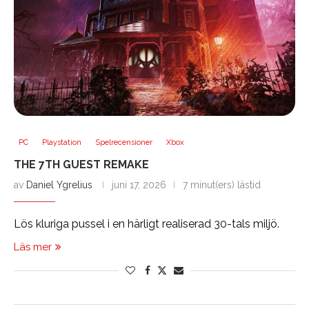
PC
Playstation
Spelrecensioner
Xbox
THE 7TH GUEST REMAKE
av
Daniel Ygrelius
juni 17, 2026
7 minut(ers) lästid
Lös kluriga pussel i en härligt realiserad 30-tals miljö.
Läs mer