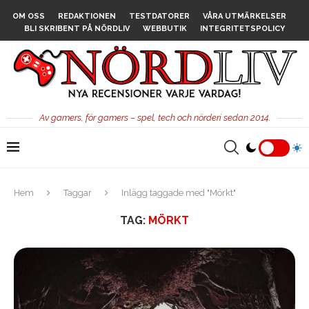
OM OSS
REDAKTIONEN
TESTDATORER
VÅRA UTMÄRKELSER
BLI SKRIBENT PÅ NÖRDLIV
WEBBUTIK
INTEGRITETSPOLICY
Av gamers, för gamers – spel, tech och nörderi sedan 2014.
Hem
Taggar
Inlägg taggade med "Mörkt"
TAG:
MÖRKT