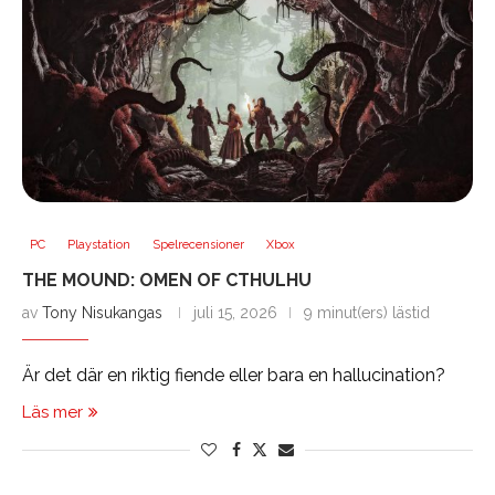
PC
Playstation
Spelrecensioner
Xbox
THE MOUND: OMEN OF CTHULHU
av
Tony Nisukangas
juli 15, 2026
9 minut(ers) lästid
Är det där en riktig fiende eller bara en hallucination?
Läs mer