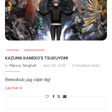
Nintendo
Spelrecensioner
KAZUMA KANEKO’S TSUKUYOMI
av
Marcus Tenghult
april 28, 2026
7 minut(ers) lästid
Beelsebub, jag väljer dig!
Läs mer