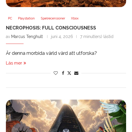
PC
Playstation
Spelrecensioner
Xbox
NECROPHOSIS: FULL CONSCIOUSNESS
av
Marcus Tenghult
juni 4, 2026
7 minut(ers) lästid
Är denna morbida värld värd att utforska?
Läs mer