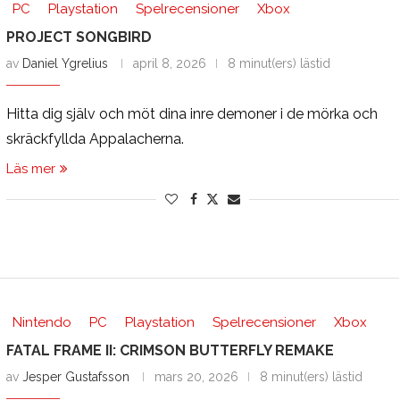
PC
Playstation
Spelrecensioner
Xbox
PROJECT SONGBIRD
av
Daniel Ygrelius
april 8, 2026
8 minut(ers) lästid
Hitta dig själv och möt dina inre demoner i de mörka och
skräckfyllda Appalacherna.
Läs mer
Nintendo
PC
Playstation
Spelrecensioner
Xbox
FATAL FRAME II: CRIMSON BUTTERFLY REMAKE
av
Jesper Gustafsson
mars 20, 2026
8 minut(ers) lästid