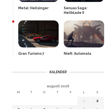
Metal: Hellsinger
Senuas Saga:
Hellblade II
Gran Turismo 7
NieR: Automata
KALENDER
augusti 2026
M
T
O
T
F
L
S
1
2