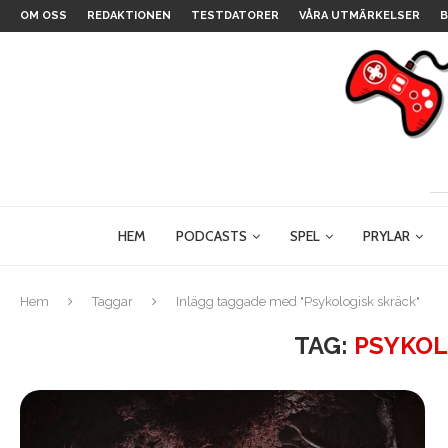
OM OSS
REDAKTIONEN
TESTDATORER
VÅRA UTMÄRKELSER
B
HEM
PODCASTS
SPEL
PRYLAR
Hem
Taggar
Inlägg taggade med "Psykologisk skräck"
TAG:
PSYKOL