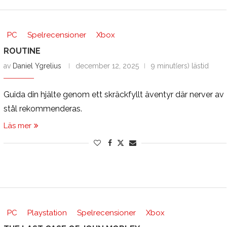
PC
Spelrecensioner
Xbox
ROUTINE
av
Daniel Ygrelius
december 12, 2025
9 minut(ers) lästid
Guida din hjälte genom ett skräckfyllt äventyr där nerver av
stål rekommenderas.
Läs mer
PC
Playstation
Spelrecensioner
Xbox