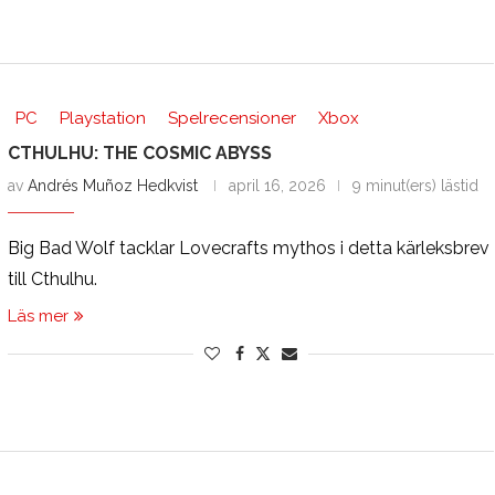
PC
Playstation
Spelrecensioner
Xbox
CTHULHU: THE COSMIC ABYSS
av
Andrés Muñoz Hedkvist
april 16, 2026
9 minut(ers) lästid
Big Bad Wolf tacklar Lovecrafts mythos i detta kärleksbrev
till Cthulhu.
Läs mer