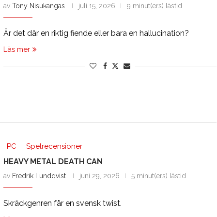
av
Tony Nisukangas
juli 15, 2026
9 minut(ers) lästid
Är det där en riktig fiende eller bara en hallucination?
Läs mer
PC
Spelrecensioner
HEAVY METAL DEATH CAN
av
Fredrik Lundqvist
juni 29, 2026
5 minut(ers) lästid
Skräckgenren får en svensk twist.