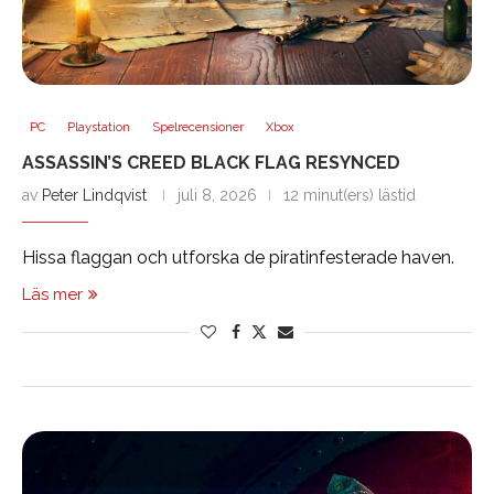
PC
Playstation
Spelrecensioner
Xbox
ASSASSIN’S CREED BLACK FLAG RESYNCED
av
Peter Lindqvist
juli 8, 2026
12 minut(ers) lästid
Hissa flaggan och utforska de piratinfesterade haven.
Läs mer