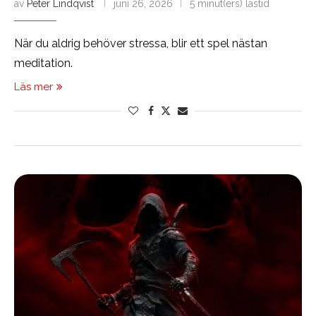
av
Peter Lindqvist
juni 26, 2026
5 minut(ers) lästid
När du aldrig behöver stressa, blir ett spel nästan
meditation.
Läs mer