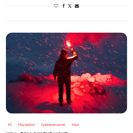
PC
Playstation
Spelrecensioner
Xbox