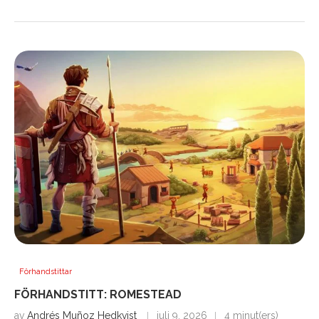
Förhandstittar
FÖRHANDSTITT: ROMESTEAD
av
Andrés Muñoz Hedkvist
juli 9, 2026
4 minut(ers)