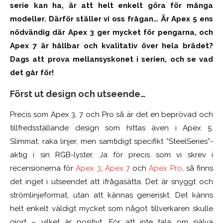
Total resa
serie kan ha, är att helt enkelt göra för många
modeller. Därför ställer vi oss frågan… Är Apex 5 ens
Kraft
nödvändig där Apex 3 ger mycket för pengarna, och
Livstid
Apex 7 är hållbar och kvalitativ över hela brädet?
Dags att prova mellansyskonet i serien, och se vad
det går för!
Först ut design och utseende…
Precis som Apex 3, 7 och Pro så är det en beprövad och
tillfredsställande design som hittas även i Apex 5.
Slimmat, raka linjer, men samtidigt specifikt ”SteelSeries”-
aktig i sin RGB-lyster. Ja för precis som vi skrev i
recensionerna för
Apex 3
,
Apex 7
och
Apex Pro
, så finns
det inget i utseendet att ifrågasätta. Det är snyggt och
strömlinjeformat, utan att kännas generiskt. Det känns
helt enkelt väldigt mycket som något tillverkaren skulle
gjort – vilket är positivt.
För att inte tala om själva