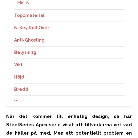
Minus
Toppmaterial
N-Key Roll Over
Anti-Ghosting
Belysning
Vikt
Höjd
Bredd
Djup
Typ & Namn
När det kommer till enhetlig design, så har
SteelSeries Apex serie visat att tillverkarna vet vad
Brytaraccentueringsavstånd
de håller på med. Men ett potentiellt problem en