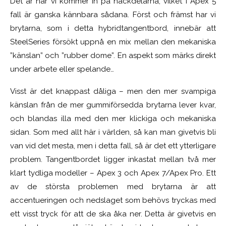
Det är här vi kommer in på nackdelarna, vilket i Apex 5
fall är ganska kännbara sådana. Först och främst har vi
brytarna, som i detta hybridtangentbord, innebär att
SteelSeries försökt uppnå en
mix mellan den mekaniska
”känslan” och ”rubber dome”. En aspekt som märks direkt
under arbete eller spelande…
Visst är det knappast dåliga – men den mer svampiga
känslan från de mer gummiförsedda brytarna lever kvar,
och blandas illa med den mer klickiga och mekaniska
sidan. Som med allt här i världen, så kan man givetvis bli
van vid det mesta, men i detta fall, så är det ett ytterligare
problem. Tangentbordet ligger inkastat mellan två mer
klart tydliga modeller – Apex 3 och Apex 7/Apex Pro. Ett
av de största problemen med brytarna är att
accentueringen och nedslaget som behövs tryckas med
ett visst tryck för att de ska åka ner. Detta är givetvis en