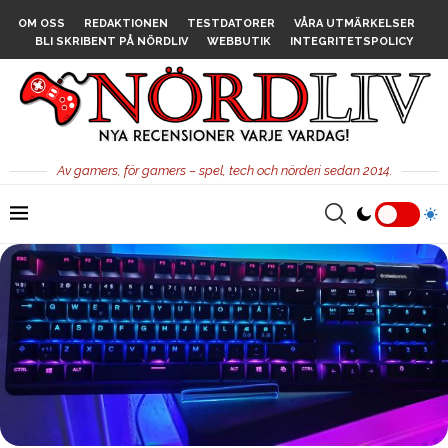
OM OSS
REDAKTIONEN
TESTDATORER
VÅRA UTMÄRKELSER
BLI SKRIBENT PÅ NÖRDLIV
WEBBUTIK
INTEGRITETSPOLICY
Av gamers, för gamers – spel, tech och nörderi sedan 2014.