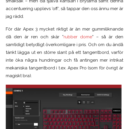
smaksak – men då själva känslan i brytarna samt denna
accentuering upplevs ’off’, så tappar den oss ännu mer är
jag rädd.
För där Apex 3 mycket riktigt är än mer gummiliknande
då den är ren och skär ”
rubber dome
” – så är den
samtidigt betydligt överkomligare i pris. Och om du ändå
tänkt lägga ut en större slant på ett tangentbord, varför
inte öka några hundringar och få antingen mer intrikat
mekaniska tangentbord i t.ex. Apex Pro (som för övrigt är
magiskt bra).