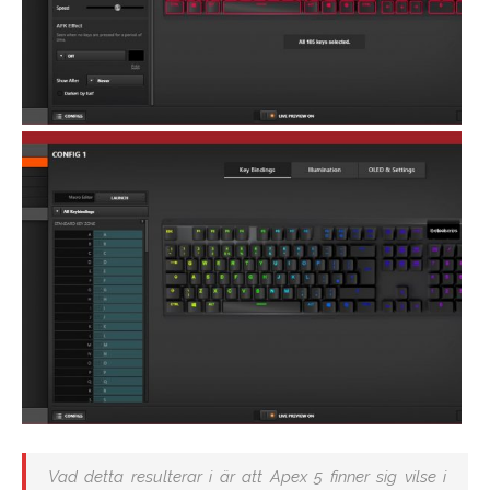
Vad detta resulterar i är att Apex 5 finner sig vilse i