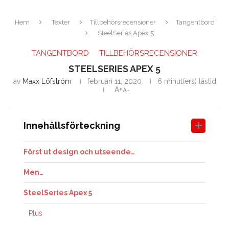
Hem
Texter
Tillbehörsrecensioner
Tangentbord
SteelSeries Apex 5
TANGENTBORD
TILLBEHÖRSRECENSIONER
STEELSERIES APEX 5
av
Maxx Löfström
februari 11, 2020
6 minut(ers) lästid
A+
A-
Innehållsförteckning
Först ut design och utseende…
Men…
SteelSeries Apex 5
Plus