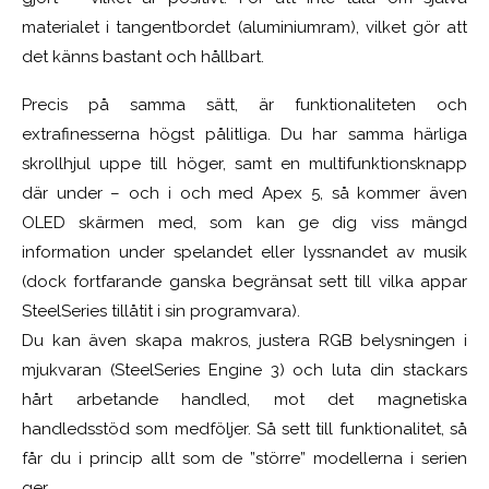
materialet i tangentbordet (aluminiumram), vilket gör att
det känns bastant och hållbart.
Precis på samma sätt, är funktionaliteten och
extrafinesserna högst pålitliga. Du har samma härliga
skrollhjul uppe till höger, samt en multifunktionsknapp
där under – och i och med Apex 5, så kommer även
OLED skärmen med, som kan ge dig viss mängd
information under spelandet eller lyssnandet av musik
(dock fortfarande ganska begränsat sett till vilka appar
SteelSeries tillåtit i sin programvara).
Du kan även skapa makros, justera RGB belysningen i
mjukvaran (SteelSeries Engine 3) och luta din stackars
hårt arbetande handled, mot det magnetiska
handledsstöd som medföljer. Så sett till funktionalitet, så
får du i princip allt som de ”större” modellerna i serien
ger.