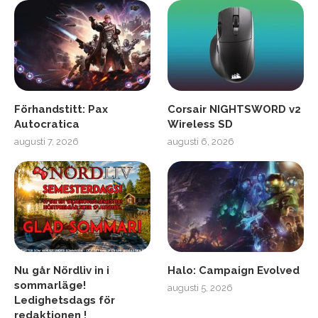
Förhandstitt: Pax
Corsair NIGHTSWORD v2
Autocratica
Wireless SD
augusti 7, 2026
augusti 6, 2026
Nu går Nördliv in i
Halo: Campaign Evolved
sommarläge!
augusti 5, 2026
Ledighetsdags för
redaktionen !