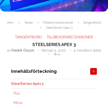
Hem
Texter
Tillbehörsrecensioner
Tangentbord
SteelSeries Apex 3
TANGENTBORD
TILLBEHÖRSRECENSIONER
STEELSERIES APEX 3
av
Fredrik Olsson
februari 5, 2020
4 minut(ers) lästid
A+
A-
Innehållsförteckning
SteelSeries Apex 3
Plus
Minus