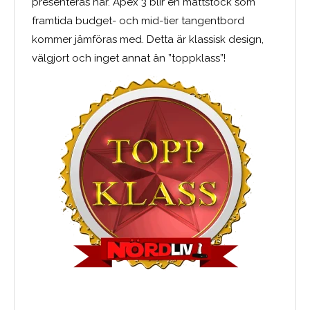
presenteras här. Apex 3 blir en måttstock som
framtida budget- och mid-tier tangentbord
kommer jämföras med. Detta är klassisk design,
välgjort och inget annat än ”toppklass”!