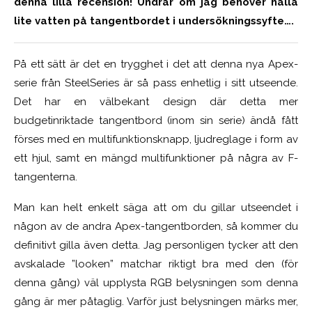
denna lilla recension! Undrar om jag behöver hälla
lite vatten på tangentbordet i undersökningssyfte….
På ett sätt är det en trygghet i det att denna nya Apex-
serie från SteelSeries är så pass enhetlig i sitt utseende.
Det har en välbekant design där detta mer
budgetinriktade tangentbord (inom sin serie) ändå fått
förses med en multifunktionsknapp, ljudreglage i form av
ett hjul, samt en mängd multifunktioner på några av F-
tangenterna.
Man kan helt enkelt säga att om du gillar utseendet i
någon av de andra Apex-tangentborden, så kommer du
definitivt gilla även detta. Jag personligen tycker att den
avskalade ”looken” matchar riktigt bra med den (för
denna gång) väl upplysta RGB belysningen som denna
gång är mer påtaglig. Varför just belysningen märks mer,