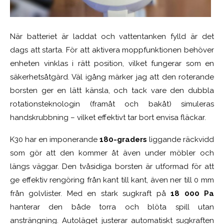
När batteriet är laddat och vattentanken fylld är det
dags att starta. För att aktivera moppfunktionen behöver
enheten vinklas i rätt position, vilket fungerar som en
säkerhetsåtgärd. Väl igång märker jag att den roterande
borsten ger en lätt känsla, och tack vare den dubbla
rotationsteknologin (framåt och bakåt) simuleras
handskrubbning – vilket effektivt tar bort envisa fläckar.
K30 har en imponerande
180-graders
liggande räckvidd
som gör att den kommer åt även under möbler och
längs väggar. Den tvåsidiga borsten är utformad för att
ge effektiv rengöring från kant till kant, även ner till 0 mm
från golvlister. Med en stark sugkraft på
18 000 Pa
hanterar den både torra och blöta spill utan
ansträngning. Autoläget justerar automatiskt sugkraften