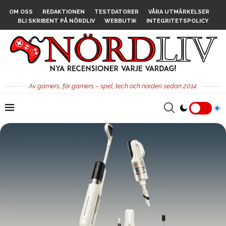
OM OSS
REDAKTIONEN
TESTDATORER
VÅRA UTMÄRKELSER
BLI SKRIBENT PÅ NÖRDLIV
WEBBUTIK
INTEGRITETSPOLICY
Av gamers, för gamers – spel, tech och nörderi sedan 2014.