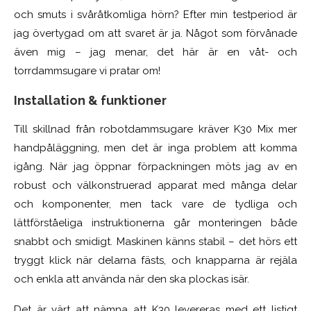
och smuts i svåråtkomliga hörn? Efter min testperiod är
jag övertygad om att svaret är ja. Något som förvånade
även mig – jag menar, det här är en våt- och
torrdammsugare vi pratar om!
Installation & funktioner
Till skillnad från robotdammsugare kräver K30 Mix mer
handpåläggning, men det är inga problem att komma
igång. När jag öppnar förpackningen möts jag av en
robust och välkonstruerad apparat med många delar
och komponenter, men tack vare de tydliga och
lättförståeliga instruktionerna går monteringen både
snabbt och smidigt. Maskinen känns stabil – det hörs ett
tryggt klick när delarna fästs, och knapparna är rejäla
och enkla att använda när den ska plockas isär.
Det är värt att nämna att K30 levereras med ett listigt