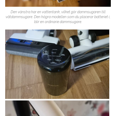
Den vänstra har en vattentank, vilket gör dammsugaren till
våtdammsugare. Den högra modellen som du placerar batteriet i,
blir en ordinarie dammsugare.