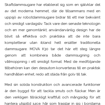
Skaftdammsugare har etablerat sig som en självklar del
av det moderna hemmet, där de tillsammans med en
uppsjö av robotdammsugare bidrar till ett mer bekvämt
och smidigt vardagsliv. Tack vare den senaste teknologin
och en mer genomtänkt, användarvänlig design har de
blivit så effektiva och praktiska att de inte bara
kompletterar utan ibland helt ersätter traditionella
dammsugare. MOVA K30 tar det här ett steg längre
genom att kombinera både dammsugning och
våtmoppning i ett smidigt format. Med de medföljande
tillbehören kan den dessutom konverteras till en praktisk
handhållen enhet, redo att städa från golv till tak.
Med sin solida konstruktion och avancerade funktioner
är den byggd för att tackla smuts och fläckar. Men är
den verkligen tillräckligt kraftfull och mångsidig för att
hantera utspilld juice, hår som trasslar in sig i borstarna