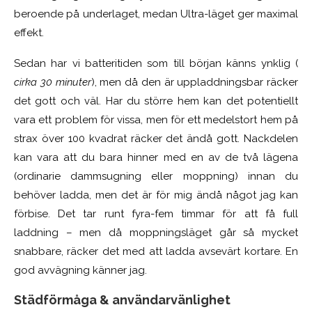
beroende på underlaget, medan Ultra-läget ger maximal
effekt.
Sedan har vi batteritiden som till början känns ynklig (
cirka 30 minuter
), men då den är uppladdningsbar räcker
det gott och väl. Har du större hem kan det potentiellt
vara ett problem för vissa, men för ett medelstort hem på
strax över 100 kvadrat räcker det ändå gott. Nackdelen
kan vara att du bara hinner med en av de två lägena
(ordinarie dammsugning eller moppning) innan du
behöver ladda, men det är för mig ändå något jag kan
förbise. Det tar runt fyra-fem timmar för att få full
laddning – men då moppningsläget går så mycket
snabbare, räcker det med att ladda avsevärt kortare. En
god avvägning känner jag.
Städförmåga & användarvänlighet