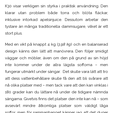
K30 visar verkligen sin styrka i praktisk användning. Den
klarar utan problem både torra och blöta fläckar,
inklusive intorkad apelsinjuice. Dessutom arbetar den
tystare än många traditionella dammsugare, vilket är ett
stort plus.
Med en vikt på knappt 4 kg (
3,98 kg
) och en balanserad
design känns den lätt att manövrera. Den följer smidigt
väggar och möbler, även om den på grund av sin höjd
inte kommer under de allra lägsta sofforna – men
fungerar utmärkt under sängar. Det skulle vara lätt att tro
att dess vattenbehållare skulle få den att bli svårare att
nå olika platser med – men tack vare att den kan vinklas i
180 grader kan du lättare nå under de tidigare nämnda
sängarna. Givetvis finns det platser den inte kan nå – som
avsevärt mindre åtkomliga platser som väldigt låga
soffor, men för sammanhanget känner jag att det duger