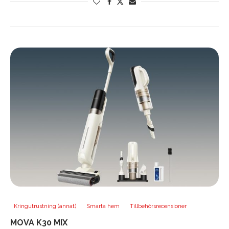
Kringutrustning (annat)
Smarta hem
Tillbehörsrecensioner
MOVA K30 MIX