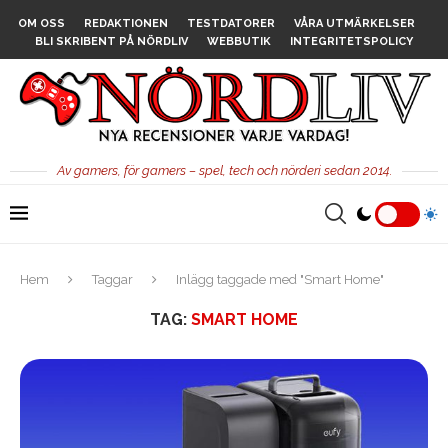
OM OSS
REDAKTIONEN
TESTDATORER
VÅRA UTMÄRKELSER
BLI SKRIBENT PÅ NÖRDLIV
WEBBUTIK
INTEGRITETSPOLICY
Av gamers, för gamers – spel, tech och nörderi sedan 2014.
Hem
Taggar
Inlägg taggade med "Smart Home"
TAG:
SMART HOME