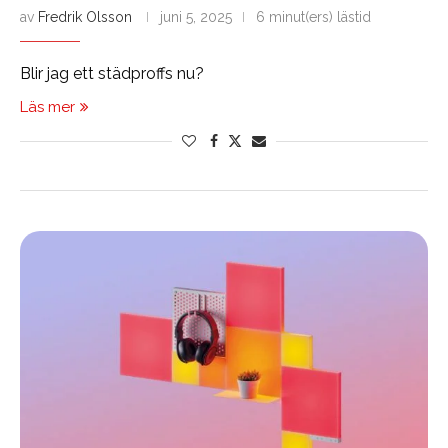
av
Fredrik Olsson
juni 5, 2025
6 minut(ers) lästid
Blir jag ett städproffs nu?
Läs mer