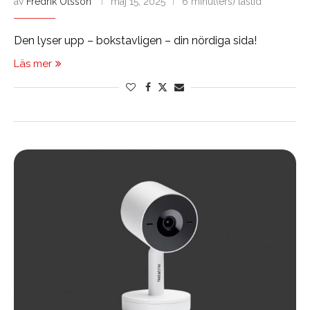
av
Fredrik Olsson
maj 15, 2025
6 minut(ers) lästid
Den lyser upp – bokstavligen – din nördiga sida!
Läs mer