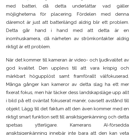
med batteri, då detta underlättar vad gäller
möjligheterna för placering. Fördelen med denna
däremot är just att batterilängd aldrig blir ett problem.
Detta går hand i hand med att detta är en
inomhuskamera, då närheten av strömkontakter aldrig
riktigt är ett problem.
När det kommer till kameran är video- och ljudkvalitet av
god kvalitet. Den upplevs till att vara krispig och
märkbart högupplöst samt framförallt välfokuserad.
Många gånger kan kameror av detta slag ha ett mer
fixerat fokus, men här täcker dess landskapsläge upp allt
i bild på ett oväntat fokuserat manér, oavsett avstånd till
objekt. Lägg till det faktum att den även kommer med en
riktigt smart funktion sett till ansiktsigenkänning och detta
spetsas ytterligare. Kamerans AI-försedda
ansiktsigenkänning innebär inte bara att den kan veta