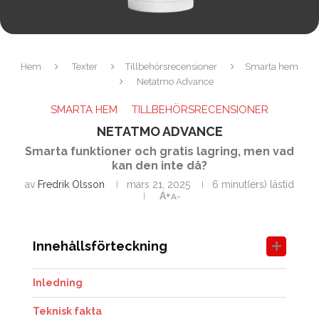
Hem
Texter
Tillbehörsrecensioner
Smarta hem
Netatmo Advance
SMARTA HEM
TILLBEHÖRSRECENSIONER
NETATMO ADVANCE
Smarta funktioner och gratis lagring, men vad
kan den inte då?
av
Fredrik Olsson
mars 21, 2025
6 minut(ers) lästid
A+
A-
Innehållsförteckning
Inledning
Teknisk fakta