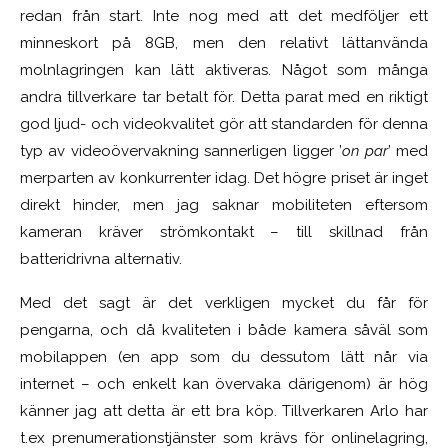
redan från start. Inte nog med att det medföljer ett
minneskort på 8GB, men den relativt lättanvända
molnlagringen kan lätt aktiveras. Något som många
andra tillverkare tar betalt för. Detta parat med en riktigt
god ljud- och videokvalitet gör att standarden för denna
typ av videoövervakning sannerligen ligger ’
on par
’ med
merparten av konkurrenter idag. Det högre priset är inget
direkt hinder, men jag saknar mobiliteten eftersom
kameran kräver strömkontakt – till skillnad från
batteridrivna alternativ.
Med det sagt är det verkligen mycket du får för
pengarna, och då kvaliteten i både kamera såväl som
mobilappen (en app som du dessutom lätt når via
internet – och enkelt kan övervaka därigenom) är hög
känner jag att detta är ett bra köp. Tillverkaren Arlo har
t.ex prenumerationstjänster som krävs för onlinelagring,