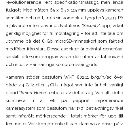
revolutionerande rent specifikationsmässigt, men ändå
fullgott. Med måtten 65 x 65 x 115 mm upplevs kameran
som liten och nätt, trots sin kompakta tyngd på 313 g. På
mjukvarufronten används Netatmos ”
Security
”-app, vilket
ger dig möjlighet för fri molnlagring – för att inte tala om
utrymme på det 8 Gb microSD-minneskort som faktiskt
medföljer från start. Dessa aspekter är oväntat generösa,
särskilt eftersom programvaran dessutom är lättanvänd
och intuitiv. Här har inga kompromisser gjorts.
Kameran stöder dessutom Wi-Fi 802.11 b/g/n/ac över
både 2.4 GHz eller 5 GHz, något som inte är helt vanligt
bland ”
Smart Home
”-enheter av detta slag. Vad allt detta
kulminerar i är ett på pappret imponerande
kamerasystem som dessutom har 130° betraktningsvinkel
samt infrarött mörkerseende i totalt mörker för upp till
fem meter. Var skon potentiellt kan klämma är priset på 2