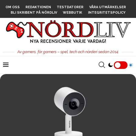
OM OSS
REDAKTIONEN
TESTDATORER
VÅRA UTMÄRKELSER
BLI SKRIBENT PÅ NÖRDLIV
WEBBUTIK
INTEGRITETSPOLICY
Av gamers, för gamers – spel, tech och nörderi sedan 2014.