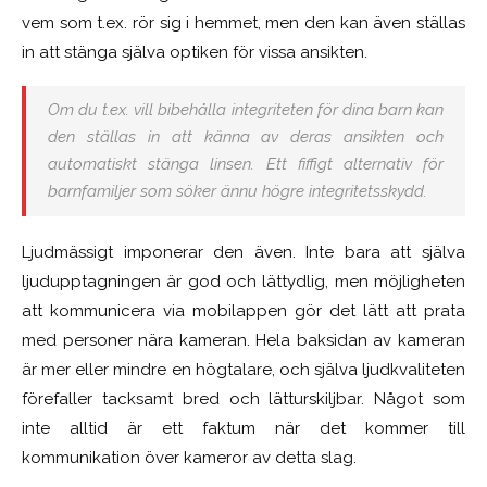
vem som t.ex. rör sig i hemmet, men den kan även ställas
in att stänga själva optiken för vissa ansikten.
Om du t.ex. vill bibehålla integriteten för dina barn kan
den ställas in att känna av deras ansikten och
automatiskt stänga linsen. Ett fiffigt alternativ för
barnfamiljer som söker ännu högre integritetsskydd.
Ljudmässigt imponerar den även. Inte bara att själva
ljudupptagningen är god och lättydlig, men möjligheten
att kommunicera via mobilappen gör det lätt att prata
med personer nära kameran. Hela baksidan av kameran
är mer eller mindre en högtalare, och själva ljudkvaliteten
förefaller tacksamt bred och lätturskiljbar. Något som
inte alltid är ett faktum när det kommer till
kommunikation över kameror av detta slag.