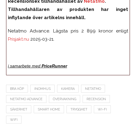
Recensionsex tillhandahållet av
Netatmo
.
Tillhandahållaren av produkten har inget
inflytande över artikelns innehåll.
Netatmo Advance. Lägsta pris 2 899 kronor enligt
Prisjakt.nu
2025-03-21.
i samarbete med
PriceRunner
BRA KÖP
INOMHUS
KAMERA
NETATMO
NETATMO ADVANCE
ÖVERVAKNING
RECENSION
SÄKERHET
SMART HOME
TRYGGHET
WI-FI
WIFI