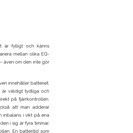
et är fylligt och känns
ariera mellan olika EQ-
 – även om den inte gör
en innehåller batteriet.
 är väldigt tydliga och
ekt på fjärrkontrollen.
också att man adderar
 inbalans i vikt på ena
en i sig är fyra timmar,
llen. En batteritid som