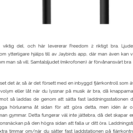
n viktig del, och här levererar Freedom 2 riktigt bra. Ljud
om ytterligare hjälps till av Jaybirds app, där man även kan v
m man så vill. Samtalsljudet (mikrofonen) är förvånansvärt bra
t det är, så är det försett med en inbyggd fjärrkontroll som äv
volym eller låt när du lyssnar på musik är bra, då knapparna
ot så laddas de genom att sätta fast laddningsstationen dir
ägga hörlurarna åt sidan för att göra detta, men idén är 
n gymmar. Detta fungerar väl inte jättebra, då det skapar en
ronsnäckan på den högra sidan att falla ur ditt öra. Laddningstid
extra timmar om/när du sätter fast laddstationen på fjärrkontro