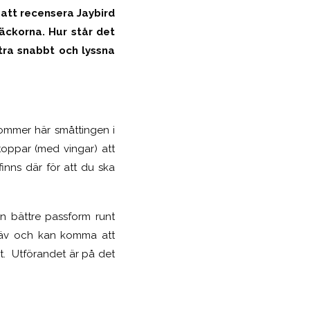
 att recensera Jaybird
äckorna. Hur står det
tra snabbt och lyssna
ommer här småttingen i
oppar (med vingar) att
finns där för att du ska
en bättre passform runt
träv och kan komma att
ut. Utförandet är på det