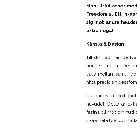
Mobil trådlöshet meda
Freedom 2. Ett in-ea
sig mot andra headse
extra noga!
Känsla & Design
Till skillnad från de tv
hörlursfamiljen. Denn
välja mellan, samt i tr
hitta precis sin passfor
Du har även möjlighet 
huvudet. Detta är ext
fastna till mot din hud
stora hela bra, och hitt