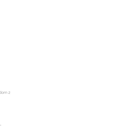
edom 2
-