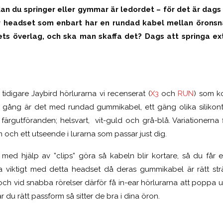
n du springer eller gymmar är ledordet – för det är dags
r headset som enbart har en rundad kabel mellan öronsn
ts överlag, och ska man skaffa det? Dags att springa ex
å tidigare Jaybird hörlurarna vi recenserat (
X3
och
RUN
) som k
a gång är det med rundad gummikabel, ett gäng olika silikont
e färgutföranden; helsvart, vit-guld och grå-blå. Variationerna 
m och ett utseende i lurarna som passar just dig.
med hjälp av ”clips” göra så kabeln blir kortare, så du får 
ra viktigt med detta headset då deras gummikabel är rätt s
 och vid snabba rörelser därför få in-ear hörlurarna att poppa 
ar du rätt passform så sitter de bra i dina öron.