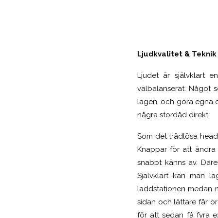
Ljudkvalitet & Teknik
Ljudet är självklart e
välbalanserat. Något s
lägen, och göra egna o
några stordåd direkt.
Som det trådlösa headse
Knappar för att ändra 
snabbt känns av. Därem
Självklart kan man l
laddstationen medan ma
sidan och lättare får ö
för att sedan få fyra 