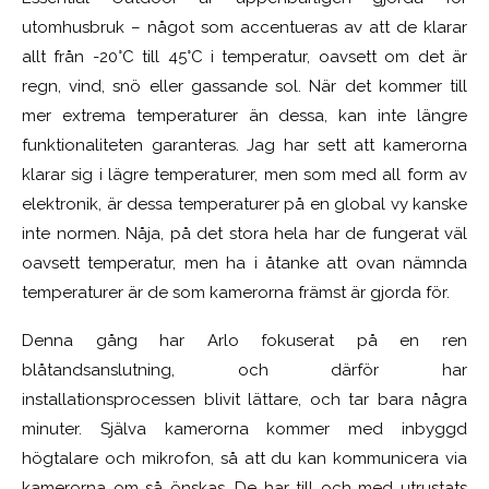
utomhusbruk – något som accentueras av att de klarar
allt från -20°C till 45°C i temperatur, oavsett om det är
regn, vind, snö eller gassande sol. När det kommer till
mer extrema temperaturer än dessa, kan inte längre
funktionaliteten garanteras. Jag har sett att kamerorna
klarar sig i lägre temperaturer, men som med all form av
elektronik, är dessa temperaturer på en global vy kanske
inte normen. Nåja, på det stora hela har de fungerat väl
oavsett temperatur, men ha i åtanke att ovan nämnda
temperaturer är de som kamerorna främst är gjorda för.
Denna gång har Arlo fokuserat på en ren
blåtandsanslutning, och därför har
installationsprocessen blivit lättare, och tar bara några
minuter. Själva kamerorna kommer med inbyggd
högtalare och mikrofon, så att du kan kommunicera via
kamerorna om så önskas. De har till och med utrustats