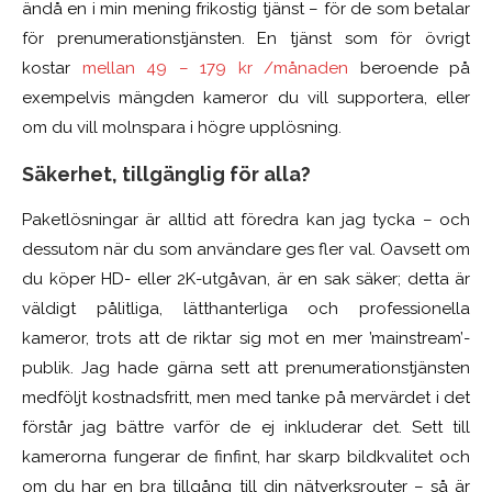
ändå en i min mening frikostig tjänst – för de som betalar
för prenumerationstjänsten. En tjänst som för övrigt
kostar
mellan 49 – 179 kr /månaden
beroende på
exempelvis mängden kameror du vill supportera, eller
om du vill molnspara i högre upplösning.
Säkerhet, tillgänglig för alla?
Paketlösningar är alltid att föredra kan jag tycka – och
dessutom när du som användare ges fler val. Oavsett om
du köper HD- eller 2K-utgåvan, är en sak säker; detta är
väldigt pålitliga, lätthanterliga och professionella
kameror, trots att de riktar sig mot en mer ’mainstream’-
publik. Jag hade gärna sett att prenumerationstjänsten
medföljt kostnadsfritt, men med tanke på mervärdet i det
förstår jag bättre varför de ej inkluderar det. Sett till
kamerorna fungerar de finfint, har skarp bildkvalitet och
om du har en bra tillgång till din nätverksrouter – så är