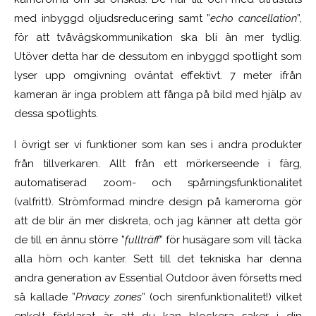
med inbyggd oljudsreducering samt ”
echo cancellation
”,
för att tvåvägskommunikation ska bli än mer tydlig.
Utöver detta har de dessutom en inbyggd spotlight som
lyser upp omgivning oväntat effektivt. 7 meter ifrån
kameran är inga problem att fånga på bild med hjälp av
dessa spotlights.
I övrigt ser vi funktioner som kan ses i andra produkter
från tillverkaren. Allt från ett mörkerseende i färg,
automatiserad zoom- och spårningsfunktionalitet
(valfritt). Strömformad mindre design på kamerorna gör
att de blir än mer diskreta, och jag känner att detta gör
de till en ännu större ”
fullträff
” för husägare som vill täcka
alla hörn och kanter. Sett till det tekniska har denna
andra generation av Essential Outdoor även försetts med
så kallade ”
Privacy zones
” (och sirenfunktionalitet!) vilket