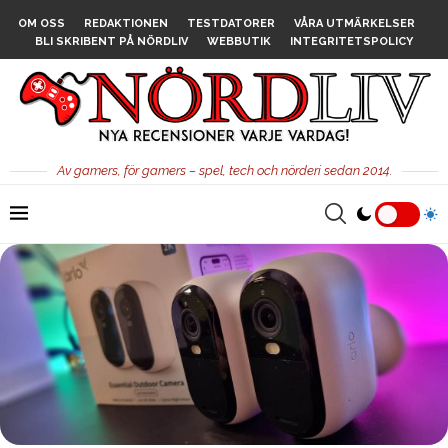
OM OSS
REDAKTIONEN
TESTDATORER
VÅRA UTMÄRKELSER
BLI SKRIBENT PÅ NÖRDLIV
WEBBUTIK
INTEGRITETSPOLICY
Av gamers, för gamers – spel, tech och nörderi sedan 2014.