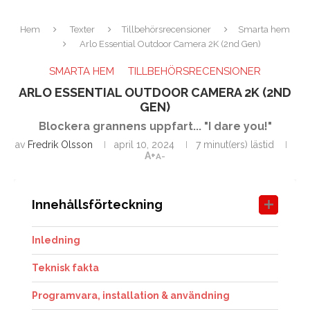
Hem
Texter
Tillbehörsrecensioner
Smarta hem
Arlo Essential Outdoor Camera 2K (2nd Gen)
SMARTA HEM
TILLBEHÖRSRECENSIONER
ARLO ESSENTIAL OUTDOOR CAMERA 2K (2ND
GEN)
Blockera grannens uppfart... "I dare you!"
av
Fredrik Olsson
april 10, 2024
7 minut(ers) lästid
A+
A-
Innehållsförteckning
Inledning
Teknisk fakta
Programvara, installation & användning