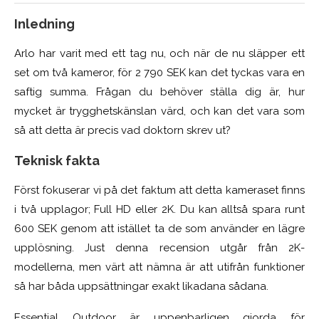
Inledning
Arlo har varit med ett tag nu, och när de nu släpper ett
set om två kameror, för 2 790 SEK kan det tyckas vara en
saftig summa. Frågan du behöver ställa dig är, hur
mycket är trygghetskänslan värd, och kan det vara som
så att detta är precis vad doktorn skrev ut?
Teknisk fakta
Först fokuserar vi på det faktum att detta kameraset finns
i två upplagor; Full HD eller 2K. Du kan alltså spara runt
600 SEK genom att istället ta de som använder en lägre
upplösning. Just denna recension utgår från 2K-
modellerna, men värt att nämna är att utifrån funktioner
så har båda uppsättningar exakt likadana sådana.
Essential Outdoor är uppenbarligen gjorda för