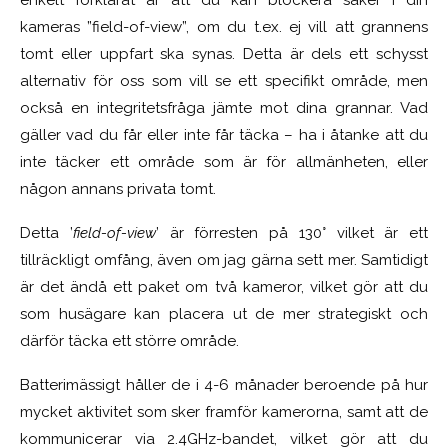
enkelt förklarat är att du kan blockera saker i din
kameras ”field-of-view”, om du t.ex. ej vill att grannens
tomt eller uppfart ska synas. Detta är dels ett schysst
alternativ för oss som vill se ett specifikt område, men
också en integritetsfråga jämte mot dina grannar. Vad
gäller vad du får eller inte får täcka – ha i åtanke att du
inte täcker ett område som är för allmänheten, eller
någon annans privata tomt.
Detta ’
field-of-view
’ är förresten på 130° vilket är ett
tillräckligt omfång, även om jag gärna sett mer. Samtidigt
är det ändå ett paket om två kameror, vilket gör att du
som husägare kan placera ut de mer strategiskt och
därför täcka ett större område.
Batterimässigt håller de i 4-6 månader beroende på hur
mycket aktivitet som sker framför kamerorna, samt att de
kommunicerar via 2.4GHz-bandet, vilket gör att du