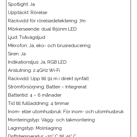
Spotlight: Ja
Upptäckt: Rörelse
Räckvidd för rörelsedetektering: 7m
Mörkerseende: dual 850nm LED
Ljud: Tvåvägsljud
Mikrofon: Ja, eko- och brusreducering
Siren: Ja
Indikationsljus: Ja, RGB LED
Anslutning: 2.4GHz Wi-Fi
Räckvidd: Upp till 91 m i direkt synfält
Strömförsörjning: Batteri – Integrerat
Batteritid: 4 – 6 månader
Tid till fullladdning: 4 timmar
Inom- eller utomhusbruk: För inom- och utomhusbruk
Monteringstyp: Vägg- och takmontering
Lagringstyp: Molnlagring
Driftstemperatur: -20° C till 45° C