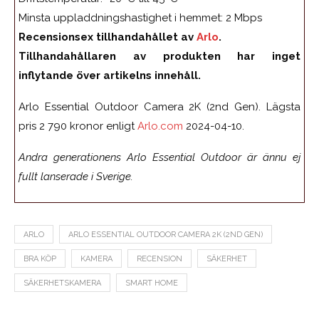
Minsta uppladdningshastighet i hemmet: 2 Mbps
Recensionsex tillhandahållet av
Arlo
.
Tillhandahållaren av produkten har inget
inflytande över artikelns innehåll.
Arlo Essential Outdoor Camera 2K (2nd Gen). Lägsta
pris 2 790 kronor enligt
Arlo.com
2024-04-10.
Andra generationens Arlo Essential Outdoor är ännu ej
fullt lanserade i Sverige.
ARLO
ARLO ESSENTIAL OUTDOOR CAMERA 2K (2ND GEN)
BRA KÖP
KAMERA
RECENSION
SÄKERHET
SÄKERHETSKAMERA
SMART HOME