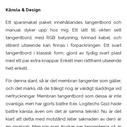
Känsla & Design
Ett sparsmakat paket; innehållandes tangentbord och
manual dyker upp hos mig. Ett lätt till vikten sett
tangentbord, med RGB belysning, tvinnad kabel, och
stilrent utseende kan finnas i förpackningen. Ett svart
tangentbord i klassisk form; gjord av tydlig svart plast
med ett par extra knappar. Enkelt men rättframt utseende
helt enkelt.
För denna slant, så är det membran tangenter som gäller,
och det märks, då de tråkigt nog är väldigt sladdriga vid
nertryckningar. Membran tangentbord som dessa är inte
ovanliga; men har gjorts bättre (t.ex. Logitechs G110 hade
bättre känsla även om det är samma teknik). Nu är det
klart att detta med motstånd (eller saknaden av den) är
en smaksak. Men när man trycker ner tangenterna så är