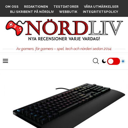
OM OSS
REDAKTIONEN
TESTDATORER
VÅRA UTMÄRKELSER
BLI SKRIBENT PÅ NÖRDLIV
WEBBUTIK
INTEGRITETSPOLICY
Av gamers, för gamers – spel, tech och nörderi sedan 2014.