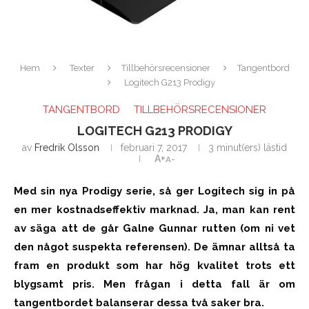
Hem
Texter
Tillbehörsrecensioner
Tangentbord
Logitech G213 Prodigy
TANGENTBORD
TILLBEHÖRSRECENSIONER
LOGITECH G213 PRODIGY
av
Fredrik Olsson
februari 7, 2017
3 minut(ers) lästid
A+
A-
Med sin nya Prodigy serie, så ger Logitech sig in på
en mer kostnadseffektiv marknad. Ja, man kan rent
av säga att de går Galne Gunnar rutten (om ni vet
den något suspekta referensen). De ämnar alltså ta
fram en produkt som har hög kvalitet trots ett
blygsamt pris. Men frågan i detta fall är om
tangentbordet balanserar dessa två saker bra.