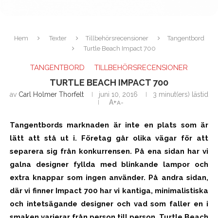
Hem
Texter
Tillbehörsrecensioner
Tangentbord
Turtle Beach Impact 700
TANGENTBORD
TILLBEHÖRSRECENSIONER
TURTLE BEACH IMPACT 700
av
Carl Holmer Thorfelt
juni 10, 2016
3 minut(ers) lästid
A+
A-
Tangentbords marknaden är inte en plats som är
lätt att stå ut i. Företag går olika vägar för att
separera sig från konkurrensen. På ena sidan har vi
galna designer fyllda med blinkande lampor och
extra knappar som ingen använder. På andra sidan,
där vi finner Impact 700 har vi kantiga, minimalistiska
och intetsägande designer och vad som faller en i
smaken varierar från person till person. Turtle Beach