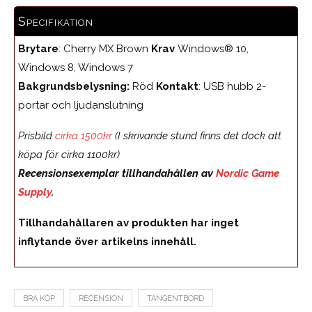
Specifikation
Brytare
: Cherry MX Brown
Krav
Windows® 10,
Windows 8, Windows 7
Bakgrundsbelysning:
Röd
Kontakt
: USB hubb 2-
portar och ljudanslutning
Prisbild
cirka 1500kr
(I skrivande stund finns det dock att
köpa för cirka 1100kr)
Recensionsexemplar tillhandahållen av
Nordic Game
Supply
.
Tillhandahållaren av produkten har inget
inflytande över artikelns innehåll.
BRA KÖP
RECENSION
TANGENTBORD