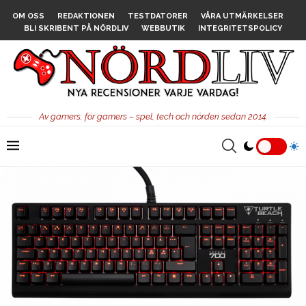
OM OSS
REDAKTIONEN
TESTDATORER
VÅRA UTMÄRKELSER
BLI SKRIBENT PÅ NÖRDLIV
WEBBUTIK
INTEGRITETSPOLICY
Av gamers, för gamers – spel, tech och nörderi sedan 2014.