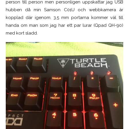
person till person men personligen uppskattar jag USB
hubben då min Samson C01U och webbkamera är
kopplad där igenom. 3,5 mm portarna kommer väl till
handa om man som jag har ett par lurar (Qpad QH-90)
med kort sladd.