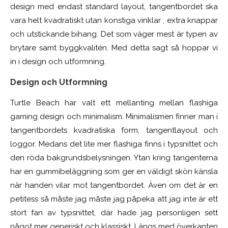
design med endast standard layout, tangentbordet ska
vara helt kvadratiskt utan konstiga vinklar , extra knappar
och utstickande bihang. Det som väger mest är typen av
brytare samt byggkvalitén. Med detta sagt så hoppar vi
in i design och utformning.
Design och Utformning
Turtle Beach har valt ett mellanting mellan flashiga
gaming design och minimalism. Minimalismen finner man i
tangentbordets kvadratiska form, tangentlayout och
loggor. Medans det lite mer flashiga finns i typsnittet och
den röda bakgrundsbelysningen. Ytan kring tangenterna
har en gummibeläggning som ger en väldigt skön känsla
när handen vilar mot tangentbordet. Även om det är en
petitess så måste jag måste jag påpeka att jag inte är ett
stort fan av typsnittet, där hade jag personligen sett
något mer generiskt och klassiskt. Längs med överkanten