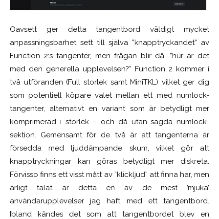
Oavsett ger detta tangentbord väldigt mycket
anpassningsbarhet sett till själva ”knapptryckandet” av
Function 2:s tangenter, men frågan blir då, ”hur är det
med den generella upplevelsen?” Function 2 kommer i
två utföranden (Full storlek samt MiniTKL) vilket ger dig
som potentiell köpare valet mellan ett med numlock-
tangenter, alternativt en variant som är betydligt mer
komprimerad i storlek – och då utan sagda numlock-
sektion. Gemensamt för de två är att tangenterna är
försedda med ljuddämpande skum, vilket gör att
knapptryckningar kan göras betydligt mer diskreta.
Förvisso finns ett visst mått av ”klickljud” att finna här, men
ärligt talat är detta en av de mest ’mjuka’
användarupplevelser jag haft med ett tangentbord.
Ibland kändes det som att tangentbordet blev en