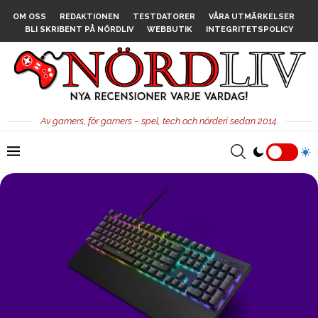
OM OSS
REDAKTIONEN
TESTDATORER
VÅRA UTMÄRKELSER
BLI SKRIBENT PÅ NÖRDLIV
WEBBUTIK
INTEGRITETSPOLICY
Av gamers, för gamers – spel, tech och nörderi sedan 2014.