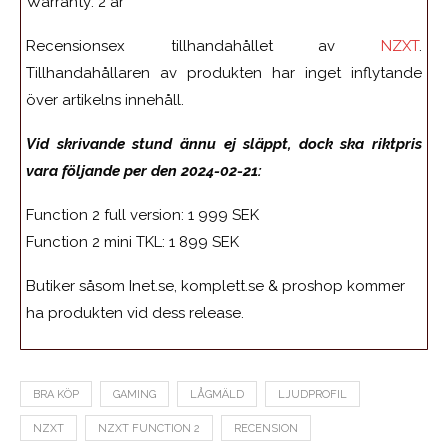
Warranty: 2 år
Recensionsex tillhandahållet av
NZXT
.
Tillhandahållaren av produkten har inget inflytande
över artikelns innehåll.
Vid skrivande stund ännu ej släppt, dock ska riktpris
vara följande per den 2024-02-21:
Function 2 full version: 1 999 SEK
Function 2 mini TKL: 1 899 SEK
Butiker såsom Inet.se, komplett.se & proshop kommer
ha produkten vid dess release.
BRA KÖP
GAMING
LÅGMÄLD
LJUDPROFIL
NZXT
NZXT FUNCTION 2
RECENSION