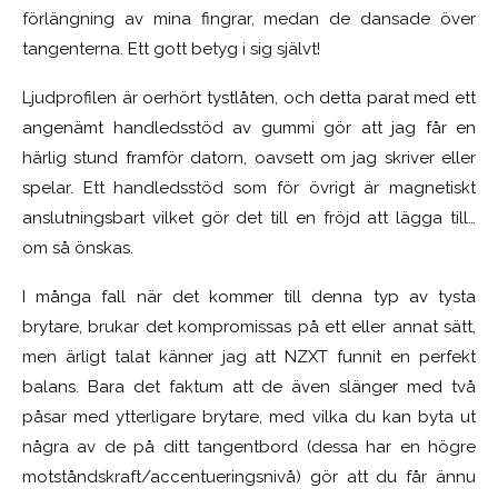
förlängning av mina fingrar, medan de dansade över
tangenterna. Ett gott betyg i sig självt!
Ljudprofilen är oerhört tystlåten, och detta parat med ett
angenämt handledsstöd av gummi gör att jag får en
härlig stund framför datorn, oavsett om jag skriver eller
spelar. Ett handledsstöd som för övrigt är magnetiskt
anslutningsbart vilket gör det till en fröjd att lägga till…
om så önskas.
I många fall när det kommer till denna typ av tysta
brytare, brukar det kompromissas på ett eller annat sätt,
men ärligt talat känner jag att NZXT funnit en perfekt
balans. Bara det faktum att de även slänger med två
påsar med ytterligare brytare, med vilka du kan byta ut
några av de på ditt tangentbord (dessa har en högre
motståndskraft/accentueringsnivå) gör att du får ännu