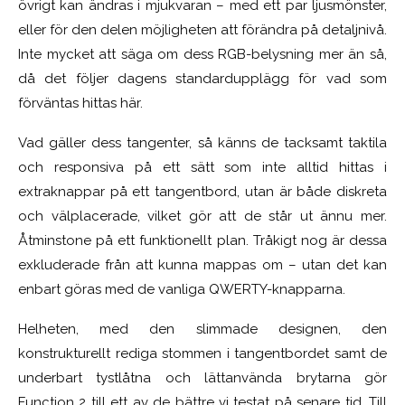
övrigt kan ändras i mjukvaran – med ett par ljusmönster,
eller för den delen möjligheten att förändra på detaljnivå.
Inte mycket att säga om dess RGB-belysning mer än så,
då det följer dagens standardupplägg för vad som
förväntas hittas här.
Vad gäller dess tangenter, så känns de tacksamt taktila
och responsiva på ett sätt som inte alltid hittas i
extraknappar på ett tangentbord, utan är både diskreta
och välplacerade, vilket gör att de står ut ännu mer.
Åtminstone på ett funktionellt plan. Tråkigt nog är dessa
exkluderade från att kunna mappas om – utan det kan
enbart göras med de vanliga QWERTY-knapparna.
Helheten, med den slimmade designen, den
konstrukturellt rediga stommen i tangentbordet samt de
underbart tystlåtna och lättanvända brytarna gör
Function 2 till ett av de bättre vi testat på senare tid. Till