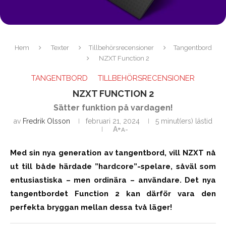
Hem
Texter
Tillbehörsrecensioner
Tangentbord
NZXT Function 2
TANGENTBORD
TILLBEHÖRSRECENSIONER
NZXT FUNCTION 2
Sätter funktion på vardagen!
av
Fredrik Olsson
februari 21, 2024
5 minut(ers) lästid
A+
A-
Med sin nya generation av tangentbord, vill NZXT nå
ut till både härdade ”hardcore”-spelare, såväl som
entusiastiska – men ordinära – användare. Det nya
tangentbordet Function 2 kan därför vara den
perfekta bryggan mellan dessa två läger!