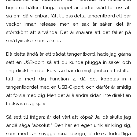
brytarna håller i långa loppet är därför svårt för oss att
sia om, då vi enbart fått till oss detta tangentbord ett par
veckor innan release, men en sak är säker; det är
störtskönt att använda. Det är snarare att det faller på
små lyxsaker som saknas.
Då detta ändå är ett trådat tangentbord, hade jag gärna
sett en USB-port, så att du kunde plugga in saker och
ting direkt in i det. Förvisso har du möjligheten att istället
lätt ta med dig Function 2, då det kopplas in i
tangentbordet med en USB-C-port, och därför är smidig
att forsla med dig. Men det är å andra sidan inte direkt en
lockvara i sig självt.
Så sett till frågan; är det värt att köpa? Ja, då skulle jag
ändå säga ”absolut!”. Den har en egen unik air kring sig,
som med sin snygga rena design, alldeles förträffliga