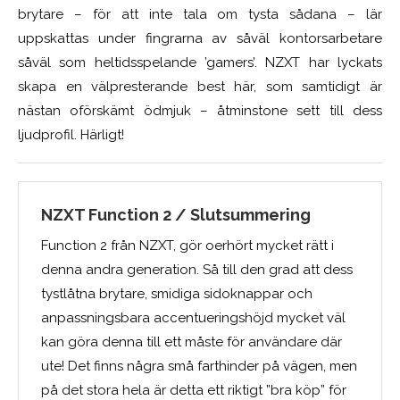
brytare – för att inte tala om tysta sådana – lär
uppskattas under fingrarna av såväl kontorsarbetare
såväl som heltidsspelande ’gamers’. NZXT har lyckats
skapa en välpresterande best här, som samtidigt är
nästan oförskämt ödmjuk – åtminstone sett till dess
ljudprofil. Härligt!
NZXT Function 2 / Slutsummering
Function 2 från NZXT, gör oerhört mycket rätt i
denna andra generation. Så till den grad att dess
tystlåtna brytare, smidiga sidoknappar och
anpassningsbara accentueringshöjd mycket väl
kan göra denna till ett måste för användare där
ute! Det finns några små farthinder på vägen, men
på det stora hela är detta ett riktigt ”bra köp” för