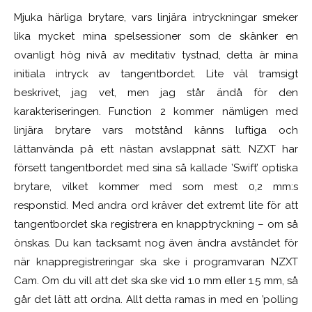
Mjuka härliga brytare, vars linjära intryckningar smeker
lika mycket mina spelsessioner som de skänker en
ovanligt hög nivå av meditativ tystnad, detta är mina
initiala intryck av tangentbordet. Lite väl tramsigt
beskrivet, jag vet, men jag står ändå för den
karakteriseringen. Function 2 kommer nämligen med
linjära brytare vars motstånd känns luftiga och
lättanvända på ett nästan avslappnat sätt. NZXT har
försett tangentbordet med sina så kallade ’Swift’ optiska
brytare, vilket kommer med som mest 0,2 mm:s
responstid. Med andra ord kräver det extremt lite för att
tangentbordet ska registrera en knapptryckning – om så
önskas. Du kan tacksamt nog även ändra avståndet för
när knappregistreringar ska ske i programvaran NZXT
Cam. Om du vill att det ska ske vid 1.0 mm eller 1.5 mm, så
går det lätt att ordna. Allt detta ramas in med en ’polling