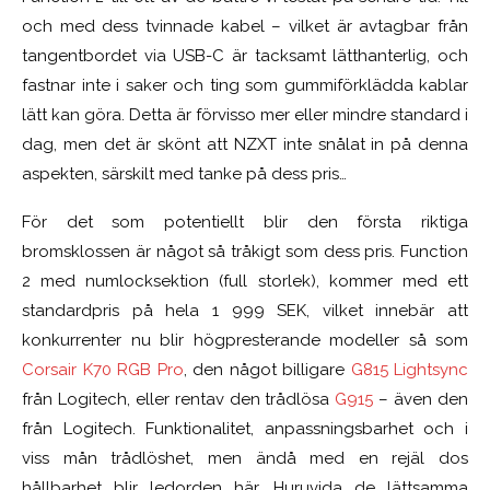
och med dess tvinnade kabel – vilket är avtagbar från
tangentbordet via USB-C är tacksamt lätthanterlig, och
fastnar inte i saker och ting som gummiförklädda kablar
lätt kan göra. Detta är förvisso mer eller mindre standard i
dag, men det är skönt att NZXT inte snålat in på denna
aspekten, särskilt med tanke på dess pris…
För det som potentiellt blir den första riktiga
bromsklossen är något så tråkigt som dess pris. Function
2 med numlocksektion (full storlek), kommer med ett
standardpris på hela 1 999 SEK, vilket innebär att
konkurrenter nu blir högpresterande modeller så som
Corsair K70 RGB Pro
, den något billigare
G815 Lightsync
från Logitech, eller rentav den trådlösa
G915
– även den
från Logitech. Funktionalitet, anpassningsbarhet och i
viss mån trådlöshet, men ändå med en rejäl dos
hållbarhet blir ledorden här. Huruvida de lättsamma