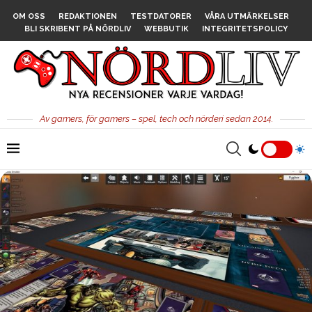
OM OSS
REDAKTIONEN
TESTDATORER
VÅRA UTMÄRKELSER
BLI SKRIBENT PÅ NÖRDLIV
WEBBUTIK
INTEGRITETSPOLICY
Av gamers, för gamers – spel, tech och nörderi sedan 2014.