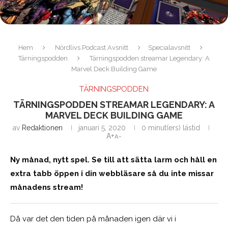
Hem
Nördlivs Podcast Avsnitt
Specialavsnitt
Tärningspodden
Tärningspodden streamar Legendary: A
Marvel Deck Building Game
TÄRNINGSPODDEN
TÄRNINGSPODDEN STREAMAR LEGENDARY: A
MARVEL DECK BUILDING GAME
av
Redaktionen
januari 5, 2020
0 minut(ers) lästid
A+
A-
Ny månad, nytt spel. Se till att sätta larm och håll en
extra tabb öppen i din webbläsare så du inte missar
månadens stream!
Då var det den tiden på månaden igen där vi i