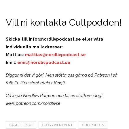
Vill ni kontakta Cultpodden!
Skicka till
info@nordlivpodcast.se
eller våra
individuella mailadresser:
Mattias:
mattias@nordlivpodcast.se
Emil:
emil@nordlivpodcast.se
Diggar ni det vi gör? Men stötta oss gärna på Patreon i så
fall! En liten slant räcker långt!
Gå in på Nördlivs Patreon och bli en stöttare idag!
www.patreon.com/nordlivse
CASTLE FREAK
CROSSOVER EVENT
CULTPODDEN