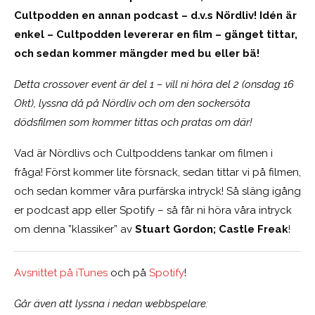
Cultpodden en annan podcast – d.v.s Nördliv! Idén är
enkel – Cultpodden levererar en film – gänget tittar,
och sedan kommer mängder med bu eller bä!
Detta crossover event är del 1 – vill ni höra del 2 (onsdag 16
Okt), lyssna då på Nördliv och om den sockersöta
dödsfilmen som kommer tittas och pratas om där!
Vad är Nördlivs och Cultpoddens tankar om filmen i
fråga! Först kommer lite försnack, sedan tittar vi på filmen,
och sedan kommer våra purfärska intryck! Så släng igång
er podcast app eller Spotify – så får ni höra våra intryck
om denna ”klassiker” av
Stuart Gordon; Castle Freak
!
Avsnittet på iTunes
och på
Spotify
!
Går även att lyssna i nedan webbspelare: