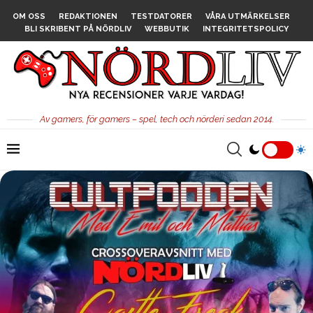
OM OSS
REDAKTIONEN
TESTDATORER
VÅRA UTMÄRKELSER
BLI SKRIBENT PÅ NÖRDLIV
WEBBUTIK
INTEGRITETSPOLICY
Av gamers, för gamers – spel, tech och nörderi sedan 2014.