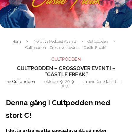
Hem
Nördlivs Podcast Avsnitt
Cultpodden
Cultpodden – Crossover event! – ”Castle Freak”
CULTPODDEN
CULTPODDEN – CROSSOVER EVENT! –
”CASTLE FREAK”
av
Cultpodden
oktober 9, 2019
1 minut(ers) lästid
A+
A-
Denna gång i Cultpodden med
stort C!
I detta extrainsatta specialavsnitt, så möter