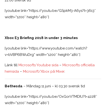
22.00 svensk tid
[youtube link=”https://youtu.be/GSpkM3-A6ys?t=3613″
width=”1200″ height=”480″]
Xbox E3 Briefing 2018 in under 3 minutes
[youtube link=”https://www.youtube.com/watch?
v=bVBP6BWuDrg” width=”1200″ height=”480″]
Länk till
Microsofts Youtube sida
–
Microsofts officiella
hemsida
–
Microsoft/Xbox på Mixer
.
Bethesda
– Måndag 11 juni – kl 03.30 svensk tid
[youtube link=”https://youtu.be/OxGorVTMDIU?t=4228″
width=”1200″ height=”480″]