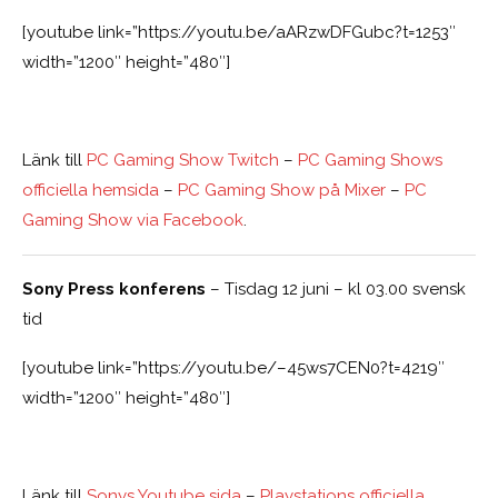
[youtube link=”https://youtu.be/aARzwDFGubc?t=1253″
width=”1200″ height=”480″]
Länk till
PC Gaming Show Twitch
–
PC Gaming Shows
officiella hemsida
–
PC Gaming Show på Mixer
–
PC
Gaming Show via Facebook
.
Sony Press konferens
– Tisdag 12 juni – kl 03.00 svensk
tid
[youtube link=”https://youtu.be/–45ws7CEN0?t=4219″
width=”1200″ height=”480″]
Länk till
Sonys Youtube sida
–
Playstations officiella