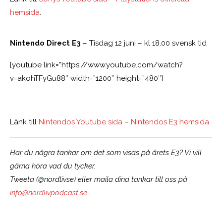
hemsida
.
Nintendo Direct E3
– Tisdag 12 juni – kl 18.00 svensk tid
[youtube link=”https://www.youtube.com/watch?
v=akohTFyGu88″ width=”1200″ height=”480″]
Länk till
Nintendos Youtube sida
–
Nintendos E3 hemsida.
Har du några tankar om det som visas på årets E3? Vi vill
gärna höra vad du tycker.
Tweeta (@nordlivse) eller maila dina tankar till oss på
info@nordlivpodcast.se
.