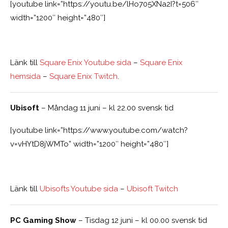
[youtube link=”https://youtu.be/lHo705XNa2I?t=506″
width=”1200″ height=”480″]
Länk till
Square Enix Youtube sida
–
Square Enix
hemsida
–
Square Enix Twitch
.
Ubisoft
– Måndag 11 juni – kl 22.00 svensk tid
[youtube link=”https://www.youtube.com/watch?
v=vHYtD8jWMTo” width=”1200″ height=”480″]
Länk till
Ubisofts Youtube sida
–
Ubisoft Twitch
PC Gaming Show
– Tisdag 12 juni – kl 00.00 svensk tid