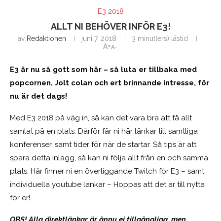
E3 2018
ALLT NI BEHÖVER INFÖR E3!
av
Redaktionen
juni 7, 2018
3 minut(ers) lästid
A+
A-
E3 är nu så gott som här – så luta er tillbaka med
popcornen, Jolt colan och ert brinnande intresse, för
nu är det dags!
Med E3 2018 på väg in, så kan det vara bra att få allt
samlat på en plats. Därför får ni här länkar till samtliga
konferenser, samt tider för när de startar. Så tips är att
spara detta inlägg, så kan ni följa allt från en och samma
plats. Här finner ni en överliggande Twitch för E3 – samt
individuella youtube länkar – Hoppas att det är till nytta
för er!
OBS! Alla direktlänkar är ännu ej tillgängliga, men