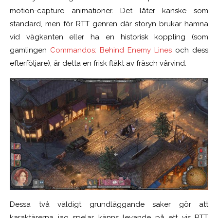
motion-capture animationer. Det låter kanske som
standard, men för RTT genren där storyn brukar hamna
vid vägkanten eller ha en historisk koppling (som
gamlingen
Commandos: Behind Enemy Lines
och dess
efterföljare), är detta en frisk fläkt av fräsch vårvind.
Dessa två väldigt grundläggande saker gör att
karaktärerna jag spelar känns levande på ett vis RTT