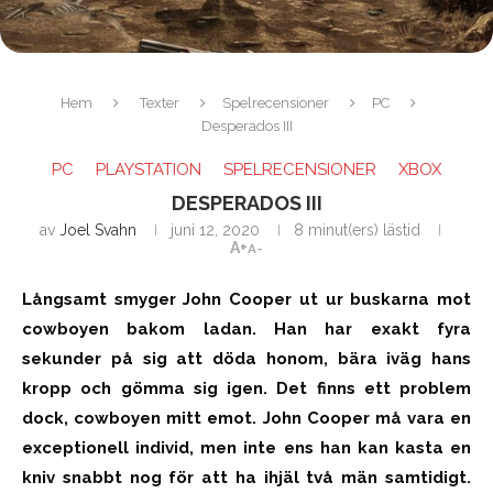
Hem
Texter
Spelrecensioner
PC
Desperados III
PC
PLAYSTATION
SPELRECENSIONER
XBOX
DESPERADOS III
av
Joel Svahn
juni 12, 2020
8 minut(ers) lästid
A+
A-
Långsamt smyger John Cooper ut ur buskarna mot
cowboyen bakom ladan. Han har exakt fyra
sekunder på sig att döda honom, bära iväg hans
kropp och gömma sig igen. Det finns ett problem
dock, cowboyen mitt emot. John Cooper må vara en
exceptionell individ, men inte ens han kan kasta en
kniv snabbt nog för att ha ihjäl två män samtidigt.