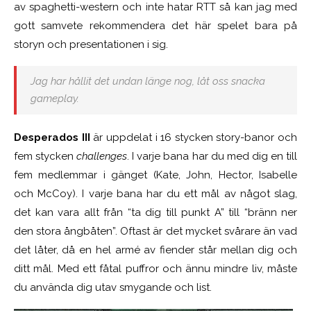
av spaghetti-western och inte hatar RTT så kan jag med
gott samvete rekommendera det här spelet bara på
storyn och presentationen i sig.
Jag har hållit det undan länge nog, låt oss snacka
gameplay.
Desperados III
är uppdelat i 16 stycken story-banor och
fem stycken
challenges
. I varje bana har du med dig en till
fem medlemmar i gänget (Kate, John, Hector, Isabelle
och McCoy). I varje bana har du ett mål av något slag,
det kan vara allt från “ta dig till punkt A” till “bränn ner
den stora ångbåten”. Oftast är det mycket svårare än vad
det låter, då en hel armé av fiender står mellan dig och
ditt mål. Med ett fåtal puffror och ännu mindre liv, måste
du använda dig utav smygande och list.