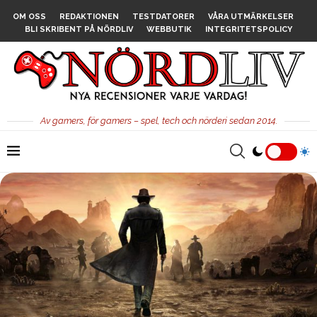
OM OSS
REDAKTIONEN
TESTDATORER
VÅRA UTMÄRKELSER
BLI SKRIBENT PÅ NÖRDLIV
WEBBUTIK
INTEGRITETSPOLICY
Av gamers, för gamers – spel, tech och nörderi sedan 2014.