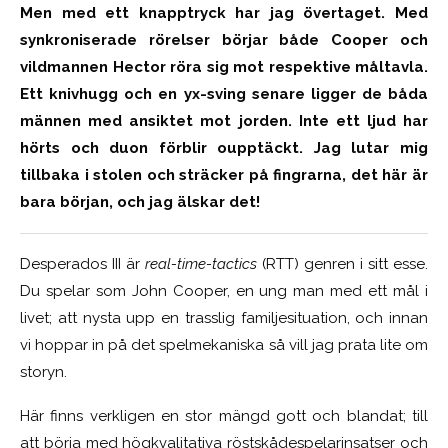
Men med ett knapptryck har jag övertaget. Med
synkroniserade rörelser börjar både Cooper och
vildmannen Hector röra sig mot respektive måltavla.
Ett knivhugg och en yx-sving senare ligger de båda
männen med ansiktet mot jorden. Inte ett ljud har
hörts och duon förblir oupptäckt. Jag lutar mig
tillbaka i stolen och sträcker på fingrarna, det här är
bara början, och jag älskar det!
Desperados III är
real-time-tactics
(RTT)
genren i sitt esse.
Du spelar som John Cooper, en ung man med ett mål i
livet; att nysta upp en trasslig familjesituation, och innan
vi hoppar in på det spelmekaniska så vill jag prata lite om
storyn.
Här finns verkligen en stor mängd gott och blandat; till
att börja med högkvalitativa röstskådespelarinsatser och