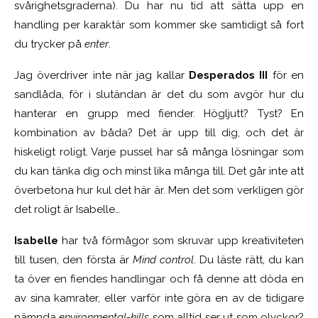
svårighetsgraderna). Du har nu tid att sätta upp en
handling per karaktär som kommer ske samtidigt så fort
du trycker på
enter
.
Jag överdriver inte när jag kallar
Desperados III
för en
sandlåda, för i slutändan är det du som avgör hur du
hanterar en grupp med fiender. Högljutt? Tyst? En
kombination av båda? Det är upp till dig, och det är
hiskeligt roligt. Varje pussel har så många lösningar som
du kan tänka dig och minst lika många till. Det går inte att
överbetona hur kul det här är. Men det som verkligen gör
det roligt är Isabelle…
Isabelle
har två förmågor som skruvar upp kreativiteten
till tusen, den första är
Mind control
. Du läste rätt, du kan
ta över en fiendes handlingar och få denne att döda en
av sina kamrater, eller varför inte göra en av de tidigare
nämnda
environmental-kills
som alltid ser ut som olyckor?