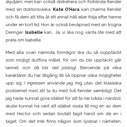
skjutjärn, men kan också distrahera och förblinda fiender
med sin doktorsväska.
Kate O’Hara
kan charma fiender
och få dem att titta åt ett annat håll eller följa efter henne
under en kort tid. Hon är också beväpnad med sin trogna
Deringer.
Isabelle
kan… Ja, vi ska nog vänta lite med att
prata om Isabelle.
Med alla ovan nämnda förmågor ska du så oupptäckt
som möjligt slutföra målet, för om du blir upptäckt går
larmet, och då blir det jobbigt. Beroende på vilka
karaktärer du har tillgång till så öppnar olika möjligheter
upp sig. I
ingressen
använde jag mig utav det klassiska
problemet med att ta itu med två fiender samtidigt. Det
jag hade kunnat göra istället för att ta ner båda i närstrid,
skulle kunnat ha varit att istället vissla till mig en av dem
med Hector och sedan brutalt tagit hand om de en i
taget. Om det inte finns någon som lyssnar i närheten,