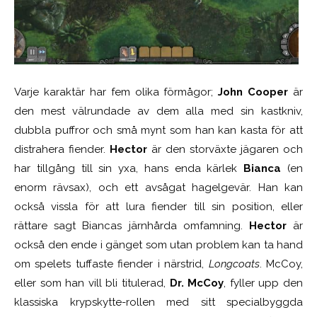
Varje karaktär har fem olika förmågor;
John Cooper
är
den mest välrundade av dem alla med sin kastkniv,
dubbla puffror och små mynt som han kan kasta för att
distrahera fiender.
Hector
är den storväxte jägaren och
har tillgång till sin yxa, hans enda kärlek
Bianca
(en
enorm rävsax), och ett avsågat hagelgevär. Han kan
också vissla för att lura fiender till sin position, eller
rättare sagt Biancas järnhårda omfamning.
Hector
är
också den ende i gänget som utan problem kan ta hand
om spelets tuffaste fiender i närstrid,
Longcoats
. McCoy,
eller som han vill bli titulerad,
Dr.
McCoy
, fyller upp den
klassiska krypskytte-rollen med sitt specialbyggda