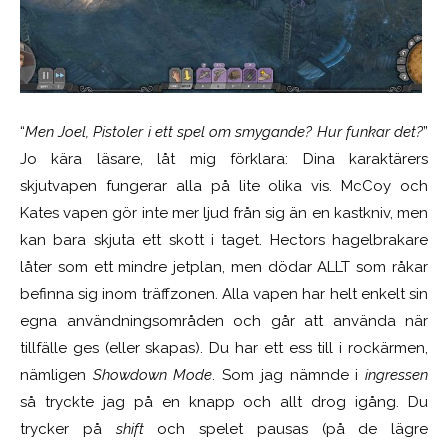
“
Men Joel, Pistoler i ett spel om smygande? Hur funkar det?
”
Jo kära läsare, låt mig förklara: Dina karaktärers
skjutvapen fungerar alla på lite olika vis. McCoy och
Kates vapen gör inte mer ljud från sig än en kastkniv, men
kan bara skjuta ett skott i taget. Hectors hagelbrakare
låter som ett mindre jetplan, men dödar ALLT som råkar
befinna sig inom träffzonen. Alla vapen har helt enkelt sin
egna användningsområden och går att använda när
tillfälle ges (eller skapas). Du har ett ess till i rockärmen,
nämligen
Showdown Mode
. Som jag nämnde i
ingressen
så tryckte jag på en knapp och allt drog igång. Du
trycker på
shift
och spelet pausas (på de lägre