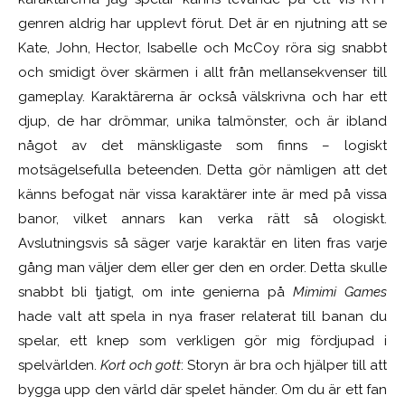
genren aldrig har upplevt förut. Det är en njutning att se
Kate, John, Hector, Isabelle och McCoy röra sig snabbt
och smidigt över skärmen i allt från mellansekvenser till
gameplay. Karaktärerna är också välskrivna och har ett
djup, de har drömmar, unika talmönster, och är ibland
något av det mänskligaste som finns – logiskt
motsägelsefulla beteenden. Detta gör nämligen att det
känns befogat när vissa karaktärer inte är med på vissa
banor, vilket annars kan verka rätt så ologiskt.
Avslutningsvis så säger varje karaktär en liten fras varje
gång man väljer dem eller ger den en order. Detta skulle
snabbt bli tjatigt, om inte genierna på
Mimimi Games
hade valt att spela in nya fraser relaterat till banan du
spelar, ett knep som verkligen gör mig fördjupad i
spelvärlden.
Kort och gott
: Storyn är bra och hjälper till att
bygga upp den värld där spelet händer. Om du är ett fan