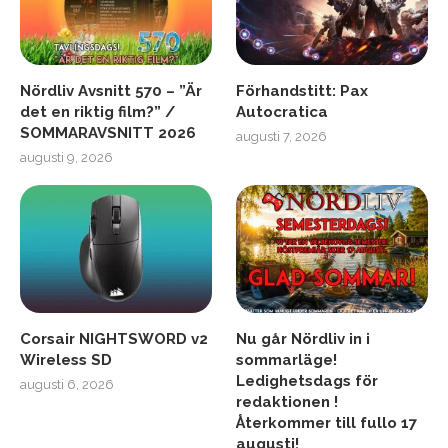
Nördliv Avsnitt 570 – ”Är
Förhandstitt: Pax
det en riktig film?” /
Autocratica
SOMMARAVSNITT 2026
augusti 7, 2026
augusti 9, 2026
Corsair NIGHTSWORD v2
Nu går Nördliv in i
Wireless SD
sommarläge!
Ledighetsdags för
augusti 6, 2026
redaktionen !
Återkommer till fullo 17
augusti!