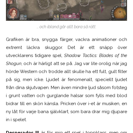
… och ibland går allt bara så rätt.
Grafiken är bra, snygga färger, vackra animationer och
extremt läckra skuggor. Det är ett snäpp över
utvecklarens tidigare spel,
Shadow Tactics: Blades of the
Shogun
, och är härligt att se på. Jag var lite orolig när jag
hörde Western och trodde allt skulle ha ett fult, gult filter
på sig, men icke. Ljudet är fenomenalt, speciellt ljudet
från dina skjutvapen. Men även mindre ljud såsom fotsteg
i grunt vatten och gurglande halsar som fylls med blod
bidrar till en skön känsla. Pricken över i-et är musiken, en
ny låt för varje bana självklart, som bara drar mig djupare
in i spelet.
Desperados III
är för mig ett spel i toppklass, men om