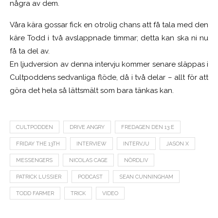
några av dem.
Våra kära gossar fick en otrolig chans att få tala med den
käre Todd i två avslappnade timmar; detta kan ska ni nu
få ta del av.
En ljudversion av denna intervju kommer senare släppas i
Cultpoddens sedvanliga flöde, då i två delar – allt för att
göra det hela så lättsmält som bara tänkas kan.
CULTPODDEN
DRIVE ANGRY
FREDAGEN DEN 13:E
FRIDAY THE 13TH
INTERVIEW
INTERVJU
JASON X
MESSENGERS
NICOLAS CAGE
NÖRDLIV
PATRICK LUSSIER
PODCAST
SEAN CUNNINGHAM
TODD FARMER
TRICK
VIDEO