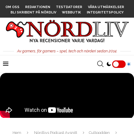
OM OSS
REDAKTIONEN
TESTDATORER
VÅRA UTMÄRKELSER
BLI SKRIBENT PÅ NÖRDLIV
WEBBUTIK
INTEGRITETSPOLICY
Av gamers, för gamers – spel, tech och nörderi sedan 2014.
Hem
Nördlivs Podcast Avsnitt
Cultpodden