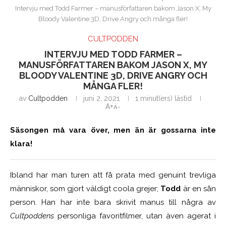
Intervju med Todd Farmer – manusförfattaren bakom Jason X, My
Bloody Valentine 3D, Drive Angry och många fler!
CULTPODDEN
INTERVJU MED TODD FARMER –
MANUSFÖRFATTAREN BAKOM JASON X, MY
BLOODY VALENTINE 3D, DRIVE ANGRY OCH
MÅNGA FLER!
av
Cultpodden
juni 2, 2021
1 minut(ers) lästid
A+
A-
Säsongen må vara över, men än är gossarna inte
klara!
Ibland har man turen att få prata med genuint trevliga
människor, som gjort väldigt coola grejer;
Todd
är en sån
person. Han har inte bara skrivit manus till några av
Cultpoddens
personliga favoritfilmer, utan även agerat i