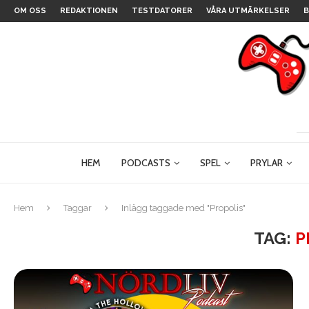
OM OSS
REDAKTIONEN
TESTDATORER
VÅRA UTMÄRKELSER
B
HEM
PODCASTS
SPEL
PRYLAR
Hem
Taggar
Inlägg taggade med "Propolis"
TAG:
P