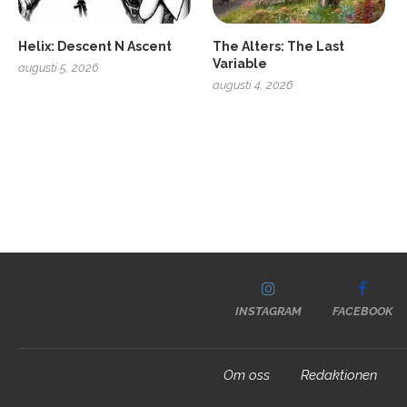
Helix: Descent N Ascent
The Alters: The Last
Variable
augusti 5, 2026
augusti 4, 2026
INSTAGRAM
FACEBOOK
Om oss
Redaktionen