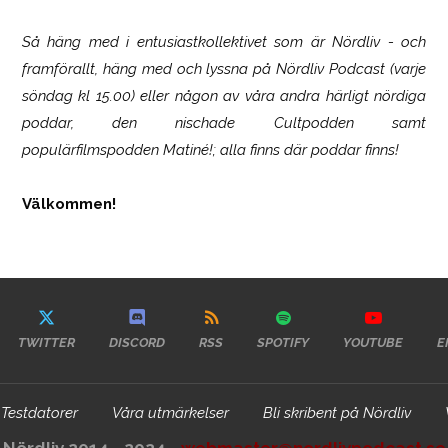
Så häng med i entusiastkollektivet som är
Nördliv
- och
framförallt, häng med och lyssna på Nördliv Podcast (varje
söndag kl 15.00) eller någon av våra andra härligt nördiga
poddar, den nischade Cultpodden samt
populärfilmspodden Matiné!; alla finns där poddar finns!
Välkommen!
TWITTER
DISCORD
RSS
SPOTIFY
YOUTUBE
E
Testdatorer
Våra utmärkelser
Bli skribent på Nördliv
Nördliv 2014 - 2024 -
webmaster@nordlivpodcast.se