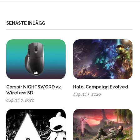
SENASTE INLÄGG
Corsair NIGHTSWORD v2
Halo: Campaign Evolved
Wireless SD
augusti 5, 2026
augusti 6, 2026
2
Soundcore Liberty 5 Pro