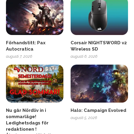
Förhandstitt: Pax
Corsair NIGHTSWORD v2
Autocratica
Wireless SD
augusti 7, 2026
augusti 6, 2026
Nu går Nördliv in i
Halo: Campaign Evolved
sommarläge!
augusti 5, 2026
Ledighetsdags för
redaktionen !