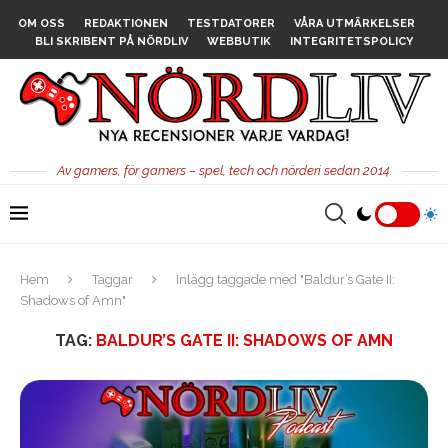
OM OSS
REDAKTIONEN
TESTDATORER
VÅRA UTMÄRKELSER
BLI SKRIBENT PÅ NÖRDLIV
WEBBUTIK
INTEGRITETSPOLICY
Av gamers, för gamers – spel, tech och nörderi sedan 2014.
Hem
Taggar
Inlägg taggade med "Baldur’s Gate II:
Shadows of Amn"
TAG:
BALDUR’S GATE II: SHADOWS OF AMN