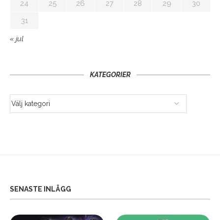
24
25
26
27
28
29
30
31
« jul
KATEGORIER
SENASTE INLÄGG