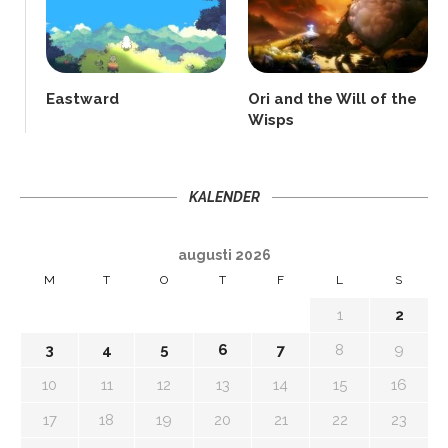
Eastward
Ori and the Will of the
Wisps
KALENDER
augusti 2026
M
T
O
T
F
L
S
1
2
3
4
5
6
7
8
9
10
11
12
13
14
15
16
17
18
19
20
21
22
23