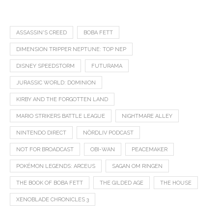
ASSASSIN'S CREED
BOBA FETT
DIMENSION TRIPPER NEPTUNE: TOP NEP
DISNEY SPEEDSTORM
FUTURAMA
JURASSIC WORLD: DOMINION
KIRBY AND THE FORGOTTEN LAND
MARIO STRIKERS BATTLE LEAGUE
NIGHTMARE ALLEY
NINTENDO DIRECT
NÖRDLIV PODCAST
NOT FOR BROADCAST
OBI-WAN
PEACEMAKER
POKÉMON LEGENDS: ARCEUS
SAGAN OM RINGEN
THE BOOK OF BOBA FETT
THE GILDED AGE
THE HOUSE
XENOBLADE CHRONICLES 3