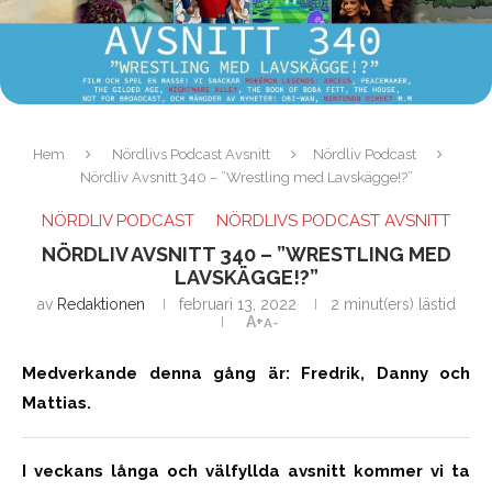
Hem
Nördlivs Podcast Avsnitt
Nördliv Podcast
Nördliv Avsnitt 340 – ”Wrestling med Lavskägge!?”
NÖRDLIV PODCAST
NÖRDLIVS PODCAST AVSNITT
NÖRDLIV AVSNITT 340 – ”WRESTLING MED
LAVSKÄGGE!?”
av
Redaktionen
februari 13, 2022
2 minut(ers) lästid
A+
A-
Medverkande denna gång är: Fredrik, Danny och
Mattias.
I veckans långa och välfyllda avsnitt kommer vi ta