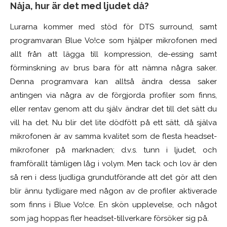
Nåja, hur är det med ljudet då?
Lurarna kommer med stöd för DTS surround, samt
programvaran Blue Vo!ce som hjälper mikrofonen med
allt från att lägga till kompression, de-essing samt
förminskning av brus bara för att nämna några saker.
Denna programvara
kan alltså ändra dessa saker
antingen via några av de förgjorda profiler som finns,
eller rentav genom att du själv ändrar det till det sätt du
vill ha det. Nu blir det lite dödfött på ett sätt, då själva
mikrofonen är av samma kvalitet som de flesta headset-
mikrofoner på marknaden; d.v.s. tunn i ljudet, och
framförallt tämligen låg i volym. Men tack och lov är den
så ren i dess ljudliga grundutförande att det gör att den
blir ännu tydligare med någon av de profiler aktiverade
som finns i Blue Vo!ce. En skön upplevelse, och något
som jag hoppas fler headset-tillverkare försöker sig på.