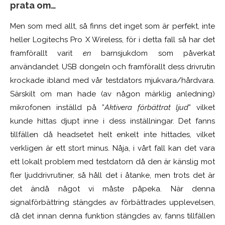
prata om…
Men som med allt, så finns det inget som är perfekt, inte
heller Logitechs Pro X Wireless, för i detta fall så har det
framförallt varit
en
barnsjukdom som påverkat
användandet. USB dongeln och framförallt dess drivrutin
krockade ibland med vår testdators mjukvara/hårdvara.
Särskilt om man hade (av någon märklig anledning)
mikrofonen inställd på ”
Aktivera förbättrat ljud
” vilket
kunde hittas djupt inne i dess inställningar. Det fanns
tillfällen då headsetet helt enkelt inte hittades, vilket
verkligen är ett stort minus. Nåja, i vårt fall kan det vara
ett lokalt problem med testdatorn då den är känslig mot
fler ljuddrivrutiner, så håll det i åtanke, men trots det är
det ändå något vi måste påpeka. När denna
signalförbättring stängdes av för
bättrades upplevelsen,
då det innan denna funktion stängdes av, fanns tillfällen