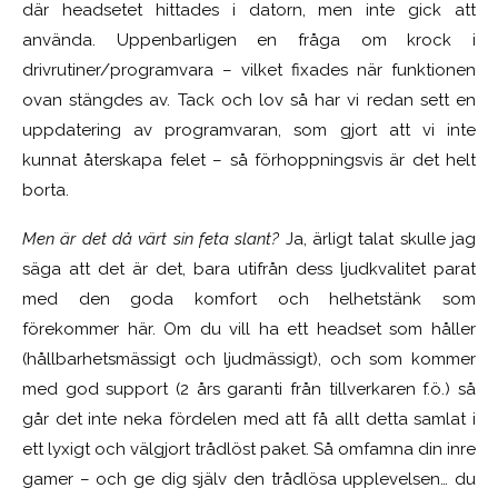
där headsetet hittades i datorn, men inte gick att
använda. Uppenbarligen en fråga om krock i
drivrutiner/programvara – vilket fixades när funktionen
ovan stängdes av. Tack och lov så har vi redan sett en
uppdatering av programvaran, som gjort att vi inte
kunnat återskapa felet – så förhoppningsvis är det helt
borta.
Men är det då värt sin feta slant?
Ja, ärligt talat skulle jag
säga att det är det, bara utifrån dess ljudkvalitet parat
med den goda komfort och helhetstänk som
förekommer här. Om du vill ha ett headset som håller
(hållbarhetsmässigt och ljudmässigt), och som kommer
med god support (2 års garanti från tillverkaren f.ö.) så
går det inte neka fördelen med att få allt detta samlat i
ett lyxigt och välgjort trådlöst paket. Så omfamna din inre
gamer – och ge dig själv den trådlösa upplevelsen… du