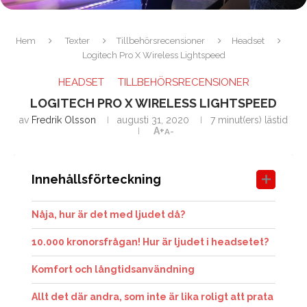
Hem
Texter
Tillbehörsrecensioner
Headset
Logitech Pro X Wireless Lightspeed
HEADSET
TILLBEHÖRSRECENSIONER
LOGITECH PRO X WIRELESS LIGHTSPEED
av
Fredrik Olsson
augusti 31, 2020
7 minut(ers) lästid
A+
A-
Innehållsförteckning
Nåja, hur är det med ljudet då?
10.000 kronorsfrågan! Hur är ljudet i headsetet?
Komfort och långtidsanvändning
Allt det där andra, som inte är lika roligt att prata