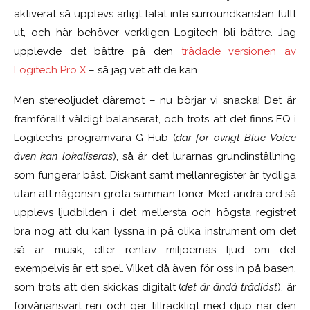
aktiverat så upplevs ärligt talat inte surroundkänslan fullt
ut, och här behöver verkligen Logitech bli bättre. Jag
upplevde det bättre på den
trådade versionen av
Logitech Pro X
– så jag vet att de kan.
Men stereoljudet däremot – nu börjar vi snacka! Det är
framförallt väldigt balanserat, och trots att det finns EQ i
Logitechs programvara G Hub (
där för övrigt Blue Vo!ce
även kan lokaliseras
), så är det lurarnas grundinställning
som fungerar bäst. Diskant samt mellanregister är tydliga
utan att någonsin gröta samman toner. Med andra ord så
upplevs ljudbilden i det mellersta och högsta registret
bra nog att du kan lyssna in på olika instrument om det
så är musik, eller rentav miljöernas ljud om det
exempelvis är ett spel. Vilket då även för oss in på basen,
som trots att den skickas digitalt (
det är ändå trådlöst
), är
förvånansvärt ren och ger tillräckligt med djup när den