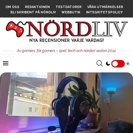
OM OSS
REDAKTIONEN
TESTDATORER
VÅRA UTMÄRKELSER
BLI SKRIBENT PÅ NÖRDLIV
WEBBUTIK
INTEGRITETSPOLICY
Av gamers, för gamers – spel, tech och nörderi sedan 2014.