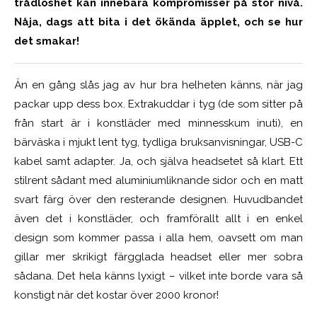
trådlöshet kan innebära kompromisser på stor nivå.
Nåja, dags att bita i det ökända äpplet, och se hur
det smakar!
Än en gång slås jag av hur bra helheten känns, när jag
packar upp dess box. Extrakuddar i tyg (de som sitter på
från start är i konstläder med minnesskum inuti), en
bärväska i mjukt lent tyg, tydliga bruksanvisningar, USB-C
kabel samt adapter. Ja, och själva headsetet så klart. Ett
stilrent sådant med aluminiumliknande sidor och en matt
svart färg över den resterande designen. Huvudbandet
även det i konstläder, och framförallt allt i en enkel
design som kommer passa i alla hem, oavsett om man
gillar mer skrikigt färgglada headset eller mer sobra
sådana. Det hela känns lyxigt – vilket inte borde vara så
konstigt när det kostar över 2000 kronor!