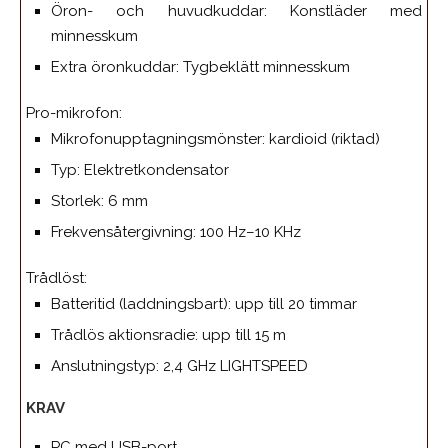
Öron- och huvudkuddar: Konstläder med
minnesskum
Extra öronkuddar: Tygbeklätt minnesskum
Pro-mikrofon:
Mikrofonupptagningsmönster: kardioid (riktad)
Typ: Elektretkondensator
Storlek: 6 mm
Frekvensåtergivning: 100 Hz–10 KHz
Trådlöst:
Batteritid (laddningsbart): upp till 20 timmar
Trådlös aktionsradie: upp till 15 m
Anslutningstyp: 2,4 GHz LIGHTSPEED
KRAV
PC med USB-port