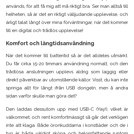
används, för att få mig att må riktigt bra. Ser man alltså till
helheten, så är det en riktigt välljudande upplevelse, och
ärligt talat långt över mina förväntningar, när det kommer
till en digital och trådlös upplevelse!
Komfort och långtidsanvändning
När det kommer till batteritid så är det alldeles utmärkt.
Du får cirka 15-20 timmars användning normalt, och den
trådlösa anslutningen upplevs aldrig som laggig eller
direkt påverkbar av utomstående källor. Visst, du kan inte
springa allt för långt ifrån USB dongeln, men å andra
sidan varför skulle man göra det?
Den laddas dessutom upp med USB-C (Yay!), vilket är
välkommet, och rent komfortmässigt så går det verkligen
inte att klaga. Både öronkuddarna i konstläder och de i
tyg är båda väldigt sköna och helomfattande runtom