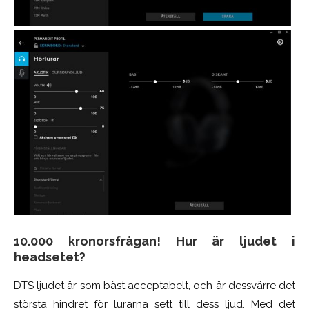
10.000 kronorsfrågan! Hur är ljudet i
headsetet?
DTS ljudet är som bäst acceptabelt, och är dessvärre det
största hindret för lurarna sett till dess ljud. Med det