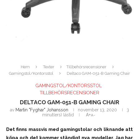
Hem
Texter
Tillbehörsrecensioner
Gamingstol/Kontorsstol
Deltaco GAM-051-B Gaming Chair
GAMINGSTOL/KONTORSSTOL
TILLBEHÖRSRECENSIONER
DELTACO GAM-051-B GAMING CHAIR
av
Martin "Fyghar" Johansson
november 13, 2020
3
minut(ers) lästid
A+
A-
Det finns massvis med gamingstolar och liknande att
köpa och det kommer ständigt nya modeller. Jag har