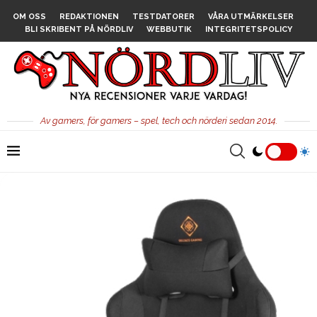
OM OSS
REDAKTIONEN
TESTDATORER
VÅRA UTMÄRKELSER
BLI SKRIBENT PÅ NÖRDLIV
WEBBUTIK
INTEGRITETSPOLICY
Av gamers, för gamers – spel, tech och nörderi sedan 2014.