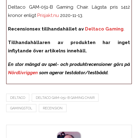
Deltaco GAM-051-B Gaming Chair. Lägsta pris 1412
kronor enligt
Prisjakt.nu
2020-11-13.
Recensionsex tillhandahållet av
Deltaco Gaming
.
Tillhandahållaren av produkten har inget
inflytande över artikelns innehåll.
En stor mängd av spel- och produktrecensioner görs på
Nördlivriggen
som agerar testdator/testbädd.
DELTACO
DELTACO GAM-051-B GAMING CHAIR
GAMINGSTOL
RECENSION