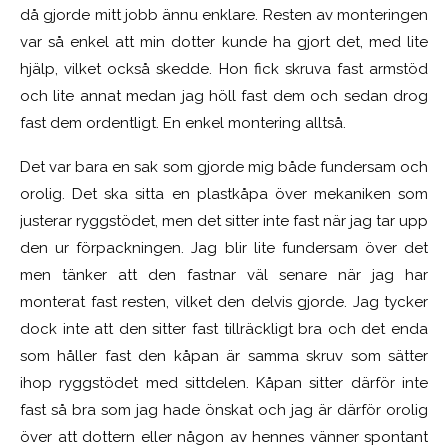
då gjorde mitt jobb ännu enklare. Resten av monteringen
var så enkel att min dotter kunde ha gjort det, med lite
hjälp, vilket också skedde. Hon fick skruva fast armstöd
och lite annat medan jag höll fast dem och sedan drog
fast dem ordentligt. En enkel montering alltså.
Det var bara en sak som gjorde mig både fundersam och
orolig. Det ska sitta en plastkåpa över mekaniken som
justerar ryggstödet, men det sitter inte fast när jag tar upp
den ur förpackningen. Jag blir lite fundersam över det
men tänker att den fastnar väl senare när jag har
monterat fast resten, vilket den delvis gjorde. Jag tycker
dock inte att den sitter fast tillräckligt bra och det enda
som håller fast den kåpan är samma skruv som sätter
ihop ryggstödet med sittdelen. Kåpan sitter därför inte
fast så bra som jag hade önskat och jag är därför orolig
över att dottern eller någon av hennes vänner spontant