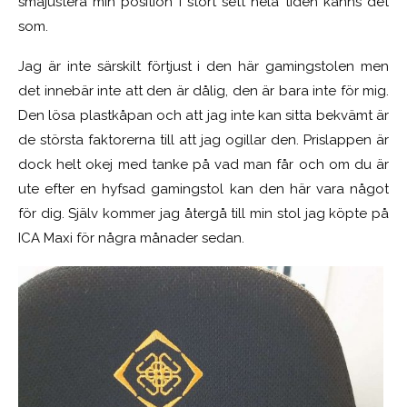
småjustera min position i stort sett hela tiden känns det
som.
Jag är inte särskilt förtjust i den här gamingstolen men
det innebär inte att den är dålig, den är bara inte för mig.
Den lösa plastkåpan och att jag inte kan sitta bekvämt är
de största faktorerna till att jag ogillar den. Prislappen är
dock helt okej med tanke på vad man får och om du är
ute efter en hyfsad gamingstol kan den här vara något
för dig. Själv kommer jag återgå till min stol jag köpte på
ICA Maxi för några månader sedan.