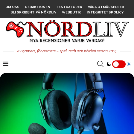
OM OSS
REDAKTIONEN
TESTDATORER
VÅRA UTMÄRKELSER
BLI SKRIBENT PÅ NÖRDLIV
WEBBUTIK
INTEGRITETSPOLICY
Av gamers, för gamers – spel, tech och nörderi sedan 2014.