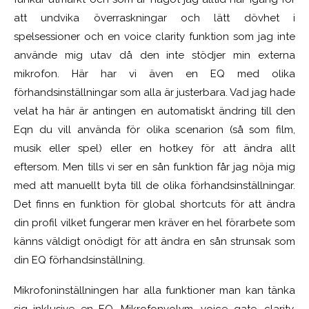
att undvika överraskningar och lätt dövhet i
spelsessioner och en voice clarity funktion som jag inte
använde mig utav då den inte stödjer min externa
mikrofon. Här har vi även en EQ med olika
förhandsinställningar som alla är justerbara. Vad jag hade
velat ha här är antingen en automatiskt ändring till den
Eqn du vill använda för olika scenarion (så som film,
musik eller spel) eller en hotkey för att ändra allt
eftersom. Men tills vi ser en sån funktion får jag nöja mig
med att manuellt byta till de olika förhandsinställningar.
Det finns en funktion för global shortcuts för att ändra
din profil vilket fungerar men kräver en hel förarbete som
känns väldigt onödigt för att ändra en sån strunsak som
din EQ förhandsinställning.
Mikrofoninställningen har alla funktioner man kan tänka
sig inklusive en EQ. Mikrofonvolym, voice gate, clarity,