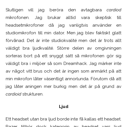
Slutligen vill jag beröra den avtagbara
cardiod
mikrofonen. Jag brukar alltid vara skeptisk till
headsetmikrofoner då jag vanligtvis använder en
studiomikrofon till min dator. Men jag blev faktiskt glatt
förvånad. Det är inte studiokvalité men det är trots allt
väldigt bra ljudkvalité. Större delen av omgivningen
sorteras bort på ett snyggt sätt så mikrofonen gör sig
väldigt bra i miljöer så som Dreamhack. Jag märker inte
av något vitt brus och det är ingen som anmärkt på att
min mikrofon låter väsentligt annorlunda. Förutom då att
jag låter aningen mer burkig men det är på grund av
cardioid
strukturen.
Ljud
Ett headset utan bra ljud borde inte få kallas ett headset.
Razer tillhör dock kategorin av headset vars ljud