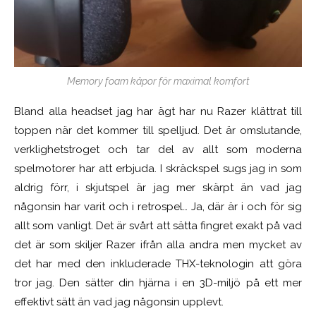
Memory foam kåpor för maximal komfort
Bland alla headset jag har ägt har nu Razer klättrat till
toppen när det kommer till spelljud. Det är omslutande,
verklighetstroget och tar del av allt som moderna
spelmotorer har att erbjuda. I skräckspel sugs jag in som
aldrig förr, i skjutspel är jag mer skärpt än vad jag
någonsin har varit och i retrospel… Ja, där är i och för sig
allt som vanligt. Det är svårt att sätta fingret exakt på vad
det är som skiljer Razer ifrån alla andra men mycket av
det har med den inkluderade THX-teknologin att göra
tror jag. Den sätter din hjärna i en 3D-miljö på ett mer
effektivt sätt än vad jag någonsin upplevt.