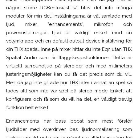
någon större RGBentusiast så blev det inte många
moduler för min del. Inställningarna är väl samlade med
ljud, mixer, ”enhancements”, mikrofon och
powerinställningar. Ljud är väldigt enkelt med en
volymknapp och en default output device inställning för
din THX spatial. Inne på mixer hittar du inte Eqn utan THX
Spatial Audio som är flaggskeppsfunktionen. Detta är
virtuellt surroundljud på steroider och med millimeters
justeringsmöjligheter kan du få det precis som du vill.
Men då jag inte gillade hur THX låter i annat än spel så
lades allt som inte var spel på stereo mode. Enkelt att
konfigurera och få som du vill ha det, en väldigt trevlig
funktion helt enkelt.
Enhancements har bass boost som mest förstör
ljudbilder med överdriven bas, ljudnormalisering som
funkar utmärkt och som är något jag alltid har igång för