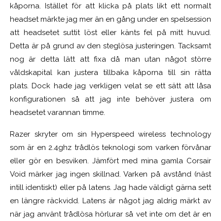
kåporna. Istället för att klicka på plats likt ett normalt
headset märkte jag mer än en gång under en spelsession
att headsetet suttit löst eller känts fel på mitt huvud.
Detta är på grund av den steglösa justeringen. Tacksamt
nog är detta lätt att fixa då man utan något större
våldskapital kan justera tillbaka kåporna till sin rätta
plats. Dock hade jag verkligen velat se ett sätt att låsa
konfigurationen så att jag inte behöver justera om
headsetet varannan timme.
Razer skryter om sin Hyperspeed wireless technology
som är en 2.4ghz trådlös teknologi som varken förvånar
eller gör en besviken. Jämfört med mina gamla Corsair
Void märker jag ingen skillnad. Varken på avstånd (näst
intill identiskt) eller på latens. Jag hade väldigt gärna sett
en längre räckvidd. Latens är något jag aldrig märkt av
när jag använt trådlösa hörlurar så vet inte om det är en