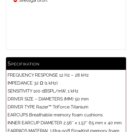
Svettiga öron.
Medelbetyg
Specifikation
FREQUENCY RESPONSE 12 Hz – 28 kHz
IMPEDANCE 32 Ω (1 kHz)
SENSITIVITY 100 dBSPL/mW, 1 kHz
DRIVER SIZE – DIAMETERS (MM) 50 mm
DRIVER TYPE Razer™ TriForce Titanium
EARCUPS Breathable memory foam cushions
INNER EARCUP DIAMETER 2.56″ x 1.57″ 65 mm x 40 mm
EARPADS MATERIAL Ultra-soft FlowKnit memory foam