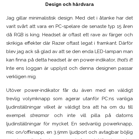
Design och hårdvara
Jag gillar minimalistisk design. Med det i åtanke har det
varit svårt att vara en PC-spelare de senaste typ 15 åren
då RGB is king. Headset är oftast ett rave av färger och
skrikiga effekter där Razer oftast legat i framkant. Därför
blev jag ack så glad av att se den enda LED-lampan man
kan finna på detta headset är en power-indikator,
that’s it
!
Inte ens loggan är upplyst och denna designen passar
verkligen mig.
Utöver power-indikator får du även med en väldigt
trevlig volymknapp som agerar utanför PC:ns vanliga
ljudinställningar vilket är väldigt bra att ha om du till
exempel
streamar
och inte vill pilla på datorns
ljudinställningar för mycket. En sedvanlig powerknapp,
mic on/offknapp, en 3.5mm ljudport och avtagbar böjlig