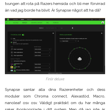
tvungen att rota på Razers hemsida och bli mer förvirrad
än vad jag borde ha blivit. Är Synapse något att ha då?
Finlir deluxe
Synapse samlar alla dina Razerenheter och dess
moduler som Chroma connect, Alexastöd, Macro,
nanoleaf osv osv. Väldigt praktiskt om du har många
saker ihopkopplade i ditt system. Men då jag inte är