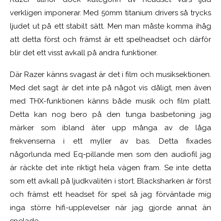
verkligen imponerar. Med 50mm titanium drivers så trycks
ljudet ut på ett stabilt sätt. Men man måste komma ihåg
att detta först och främst är ett spelheadset och därför
blir det ett visst avkall på andra funktioner.
Där Razer känns svagast är det i film och musiksektionen.
Med det sagt är det inte på något vis dåligt, men även
med THX-funktionen känns både musik och film platt.
Detta kan nog bero på den tunga basbetoning jag
märker som ibland äter upp många av de låga
frekvenserna i ett myller av bas. Detta fixades
någorlunda med Eq-pillande men som den audiofil jag
är räckte det inte riktigt hela vägen fram. Se inte detta
som ett avkall på ljudkvalitén i stort. Blacksharken är först
och främst ett headset för spel så jag förväntade mig
inga större hifi-upplevelser när jag gjorde annat än
spelade.