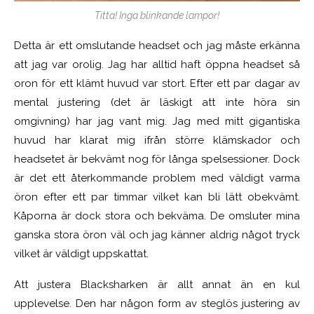
Titta! Inga blinkande lampor!
Detta är ett omslutande headset och jag måste erkänna
att jag var orolig. Jag har alltid haft öppna headset så
oron för ett klämt huvud var stort. Efter ett par dagar av
mental justering (det är läskigt att inte höra sin
omgivning) har jag vant mig. Jag med mitt gigantiska
huvud har klarat mig ifrån större klämskador och
headsetet är bekvämt nog för långa spelsessioner. Dock
är det ett återkommande problem med väldigt varma
öron efter ett par timmar vilket kan bli lätt obekvämt.
Kåporna är dock stora och bekväma. De omsluter mina
ganska stora öron väl och jag känner aldrig något tryck
vilket är väldigt uppskattat.
Att justera Blacksharken är allt annat än en kul
upplevelse. Den har någon form av steglös justering av