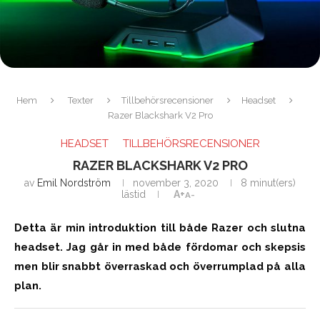
Hem
Texter
Tillbehörsrecensioner
Headset
Razer Blackshark V2 Pro
HEADSET
TILLBEHÖRSRECENSIONER
RAZER BLACKSHARK V2 PRO
av
Emil Nordström
november 3, 2020
8 minut(ers)
lästid
A+
A-
Detta är min introduktion till både Razer och slutna
headset. Jag går in med både fördomar och skepsis
men blir snabbt överraskad och överrumplad på alla
plan.