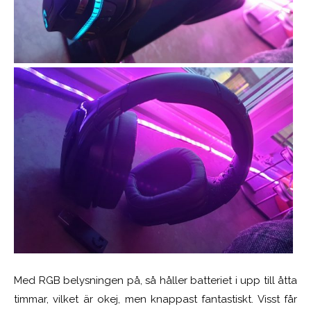
Med RGB belysningen på, så håller batteriet i upp till åtta
timmar, vilket är okej, men knappast fantastiskt. Visst får