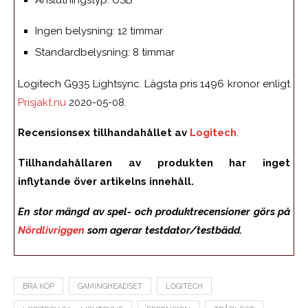
Anslutningstyp: USB
Ingen belysning: 12 timmar
Standardbelysning: 8 timmar
Logitech G935 Lightsync. Lägsta pris 1496 kronor enligt
Prisjakt.nu
2020-05-08.
Recensionsex tillhandahållet av
Logitech
.
Tillhandahållaren av produkten har inget
inflytande över artikelns innehåll.
En stor mängd av spel- och produktrecensioner görs på
Nördlivriggen
som agerar testdator/testbädd.
BRA KÖP
GAMINGHEADSET
LOGITECH