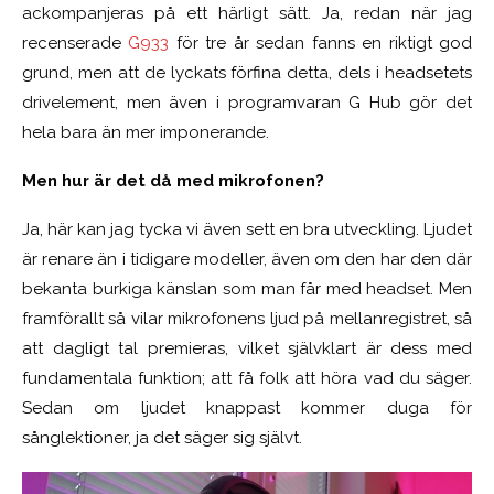
ackompanjeras på ett härligt sätt. Ja, redan när jag
recenserade
G933
för tre år sedan fanns en riktigt god
grund, men att de lyckats förfina detta, dels i headsetets
drivelement, men även i programvaran G Hub gör det
hela bara än mer imponerande.
Men hur är det då med mikrofonen?
Ja, här kan jag tycka vi även sett en bra utveckling. Ljudet
är renare än i tidigare modeller, även om den har den där
bekanta burkiga känslan som man får med headset. Men
framförallt så vilar mikrofonens ljud på mellanregistret, så
att dagligt tal premieras, vilket självklart är dess med
fundamentala funktion; att få folk att höra vad du säger.
Sedan om ljudet knappast kommer duga för
sånglektioner, ja det säger sig självt.