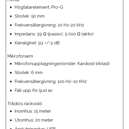
Högtalarelement: Pro-G
Storlek: 50 mm
Frekvensåtergivning: 20 Hz-20 kHz
Impedans: 39 Ω (passiv), 5 000 Ω (aktiv)
Känslighet: 93 +/-3 dB
Mikrofonarm
Mikrofonupptagningsmönster: Kardioid (riktad)
Storlek: 6 mm
Frekvensåtergivning: 100 Hz–10 KHz
Fäll upp för ljud av
Trådlös räckvidd
Inomhus: 15 meter
Utomhus: 20 meter