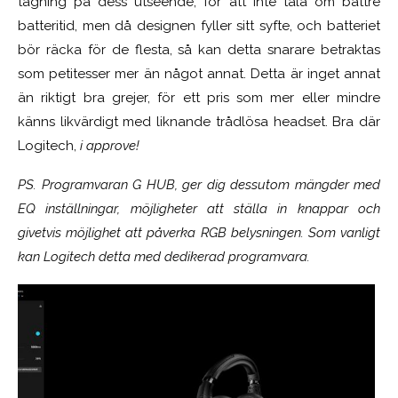
tagning på dess utseende, för att inte tala om bättre
batteritid, men då designen fyller sitt syfte, och batteriet
bör räcka för de flesta, så kan detta snarare betraktas
som petitesser mer än något annat. Detta är inget annat
än riktigt bra grejer, för ett pris som mer eller mindre
känns likvärdigt med liknande trådlösa headset. Bra där
Logitech,
i approve!
PS. Programvaran G HUB, ger dig dessutom mängder med
EQ inställningar, möjligheter att ställa in knappar och
givetvis möjlighet att påverka RGB belysningen. Som vanligt
kan Logitech detta med dedikerad programvara.