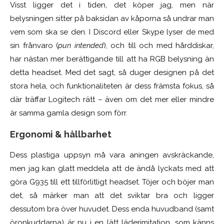
Visst ligger det i tiden, det köper jag, men när
belysningen sitter på baksidan av kåporna så undrar man
vem som ska se den. I Discord eller Skype lyser de med
sin frånvaro (
pun intended
), och till och med hårddiskar,
har nästan mer berättigande till att ha RGB belysning än
detta headset. Med det sagt, så duger designen på det
stora hela, och funktionaliteten är dess främsta fokus, så
där träffar Logitech rätt – även om det mer eller mindre
är samma gamla design som förr.
Ergonomi & hållbarhet
Dess plastiga uppsyn må vara aningen avskräckande,
men jag kan glatt meddela att de ändå lyckats med att
göra G935 till ett tillförlitligt headset. Töjer och böjer man
det, så märker man att det sviktar bra och ligger
dessutom bra över huvudet. Dess enda huvudband (samt
öronkuddarna) är nu i en lätt läderimitation, som känns