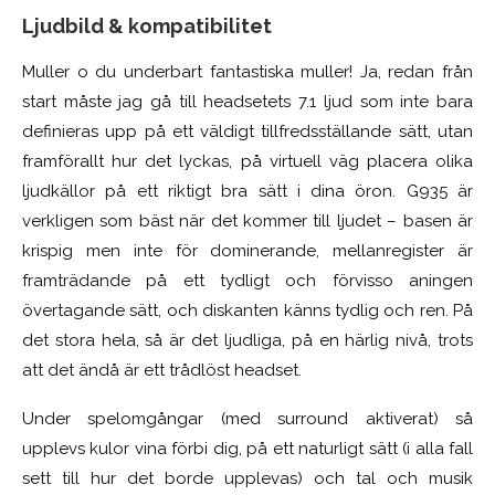
Ljudbild & kompatibilitet
Muller o du underbart fantastiska muller! Ja, redan från
start måste jag gå till headsetets 7.1 ljud som inte bara
definieras upp på ett väldigt tillfredsställande sätt, utan
framförallt hur det lyckas, på virtuell väg placera olika
ljudkällor på ett riktigt bra sätt i dina öron. G935 är
verkligen som bäst när det kommer till ljudet – basen är
krispig men inte för dominerande, mellanregister är
framträdande på ett tydligt och förvisso aningen
övertagande sätt, och diskanten känns tydlig och ren. På
det stora hela, så är det ljudliga, på en härlig nivå, trots
att det ändå är ett trådlöst headset.
Under spelomgångar (med surround aktiverat) så
upplevs kulor vina förbi dig, på ett naturligt sätt (i alla fall
sett till hur det borde upplevas) och tal och musik