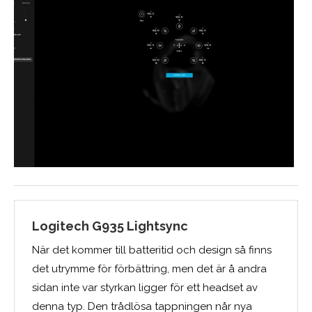
Logitech G935 Lightsync
När det kommer till batteritid och design så finns
det utrymme för förbättring, men det är å andra
sidan inte var styrkan ligger för ett headset av
denna typ. Den trådlösa tappningen når nya