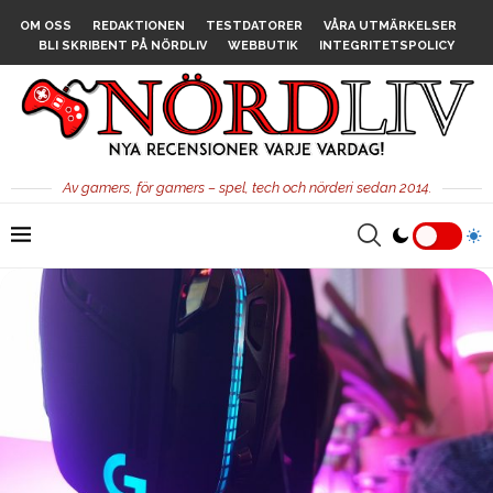
OM OSS
REDAKTIONEN
TESTDATORER
VÅRA UTMÄRKELSER
BLI SKRIBENT PÅ NÖRDLIV
WEBBUTIK
INTEGRITETSPOLICY
Av gamers, för gamers – spel, tech och nörderi sedan 2014.