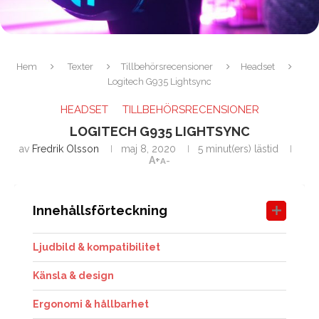
Hem
Texter
Tillbehörsrecensioner
Headset
Logitech G935 Lightsync
HEADSET
TILLBEHÖRSRECENSIONER
LOGITECH G935 LIGHTSYNC
av
Fredrik Olsson
maj 8, 2020
5 minut(ers) lästid
A+
A-
Innehållsförteckning
Ljudbild & kompatibilitet
Känsla & design
Ergonomi & hållbarhet