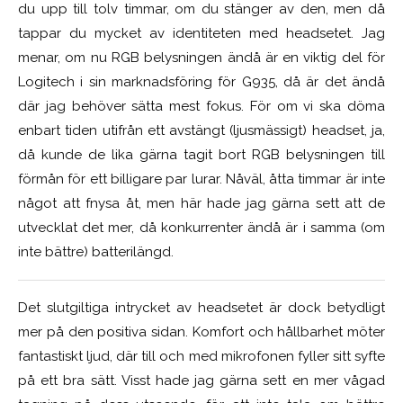
du upp till tolv timmar, om du stänger av den, men då
tappar du mycket av identiteten med headsetet. Jag
menar, om nu RGB belysningen ändå är en viktig del för
Logitech i sin marknadsföring för G935, då är det ändå
där jag behöver sätta mest fokus. För om vi ska döma
enbart tiden utifrån ett avstängt (ljusmässigt) headset, ja,
då kunde de lika gärna tagit bort RGB belysningen till
förmån för ett billigare par lurar. Nåväl, åtta timmar är inte
något att fnysa åt, men här hade jag gärna sett att de
utvecklat det mer, då konkurrenter ändå är i samma (om
inte bättre) batterilängd.
Det slutgiltiga intrycket av headsetet är dock betydligt
mer på den positiva sidan. Komfort och hållbarhet möter
fantastiskt ljud, där till och med mikrofonen fyller sitt syfte
på ett bra sätt. Visst hade jag gärna sett en mer vågad