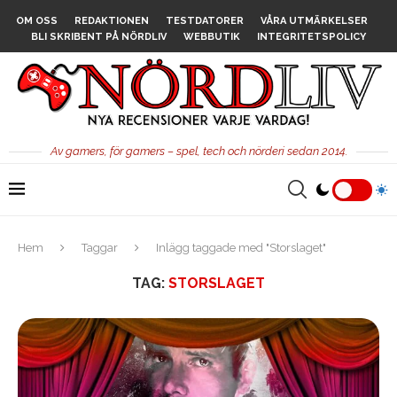
OM OSS
REDAKTIONEN
TESTDATORER
VÅRA UTMÄRKELSER
BLI SKRIBENT PÅ NÖRDLIV
WEBBUTIK
INTEGRITETSPOLICY
Av gamers, för gamers – spel, tech och nörderi sedan 2014.
Hem
Taggar
Inlägg taggade med "Storslaget"
TAG:
STORSLAGET