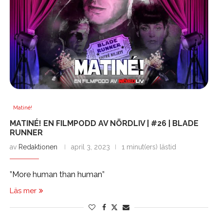
Matiné!
MATINÉ! EN FILMPODD AV NÖRDLIV | #26 | BLADE
RUNNER
av
Redaktionen
april 3, 2023
1 minut(ers) lästid
”More human than human”
Läs mer