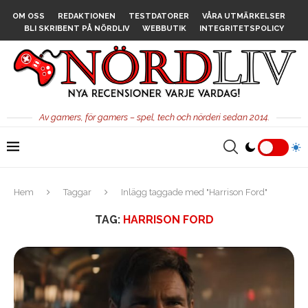
OM OSS
REDAKTIONEN
TESTDATORER
VÅRA UTMÄRKELSER
BLI SKRIBENT PÅ NÖRDLIV
WEBBUTIK
INTEGRITETSPOLICY
Av gamers, för gamers – spel, tech och nörderi sedan 2014.
Hem
Taggar
Inlägg taggade med "Harrison Ford"
TAG:
HARRISON FORD