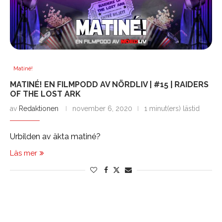
Matiné!
MATINÉ! EN FILMPODD AV NÖRDLIV | #15 | RAIDERS
OF THE LOST ARK
av
Redaktionen
november 6, 2020
1 minut(ers) lästid
Urbilden av äkta matiné?
Läs mer