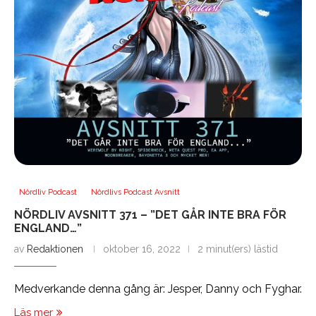
Nördliv Podcast
Nördlivs Podcast Avsnitt
NÖRDLIV AVSNITT 371 – ”DET GÅR INTE BRA FÖR
ENGLAND…”
av
Redaktionen
oktober 16, 2022
2 minut(ers) lästid
Medverkande denna gång är: Jesper, Danny och Fyghar.
Läs mer