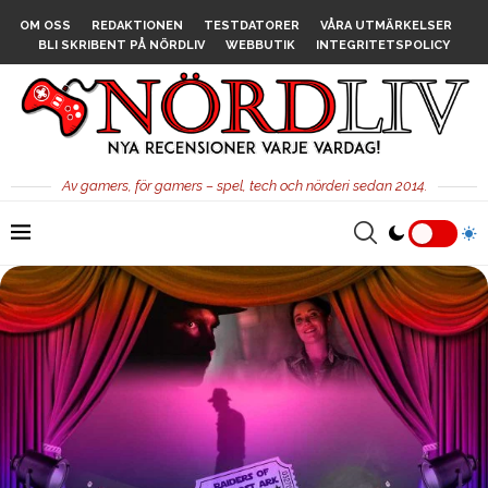
OM OSS
REDAKTIONEN
TESTDATORER
VÅRA UTMÄRKELSER
BLI SKRIBENT PÅ NÖRDLIV
WEBBUTIK
INTEGRITETSPOLICY
Av gamers, för gamers – spel, tech och nörderi sedan 2014.