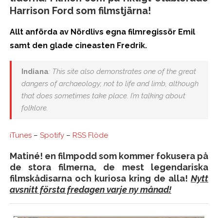
Harrison Ford som filmstjärna!
Allt anförda av Nördlivs egna filmregissör Emil
samt den glade cineasten Fredrik.
Indiana
: This site also demonstrates one of the great
dangers of archaeology; not to life and limb, although
that does sometimes take place. I’m talking about
folklore.
iTunes
–
Spotify
–
RSS Flöde
Matiné! en filmpodd som kommer fokusera på
de stora filmerna, de mest legendariska
filmskådisarna och kuriosa kring de alla!
Nytt
avsnitt första fredagen varje ny månad!