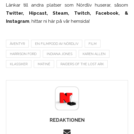
Länkar till andra platser som Nördliv huserar, såsom
Twitter, Hipcast, Steam, Twitch, Facebook, &
Instagram
, hittar ni här på vår hemsida!
ÄVENTYR
EN FILMPODD AV NÖRDLIV
FILM
HARRISON FORD
INDIANA JONES
KAREN ALLEN
KLASSIKER
MATINÉ
RAIDERS OF THE LOST ARK
REDAKTIONEN