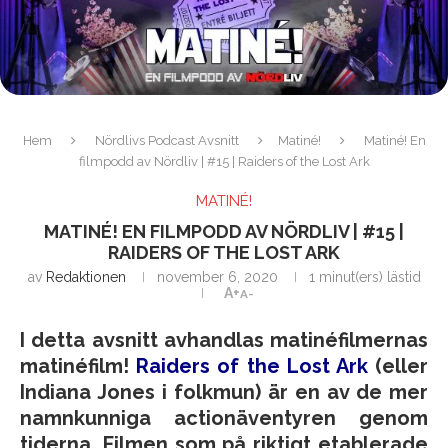
Hem
Nördlivs Podcast Avsnitt
Matiné!
Matiné! En
filmpodd av Nördliv | #15 | Raiders of the Lost Ark
MATINÉ!
MATINÉ! EN FILMPODD AV NÖRDLIV | #15 |
RAIDERS OF THE LOST ARK
av
Redaktionen
november 6, 2020
1 minut(ers) lästid
A+
A-
I detta avsnitt avhandlas matinéfilmernas
matinéfilm!
Raiders of the Lost Ark
(eller
Indiana Jones i folkmun) är en av de mer
namnkunniga actionäventyren genom
tiderna. Filmen som på riktigt etablerade