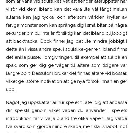
som är vana vid soulslikes vet att fiender återuppstår när
vi rör vid dem. Ibland kan det vara lite väl långt mellan
altar
na
kan jag tycka, och eftersom världen kryllar av
farliga monster som kan spränga dig i små bitar på några
sekunder om du inte är försiktig kan det ibland bli jobbigt
att backtracka. Dock finner jag det lite mindre jobbigt i
detta än
i
vissa andra spel i soulslike-genren. Ibland finns
det enkla pussel i omgivningen, till exempel att slå på en
spak,
som
ger dig genvägar till altare som tidigare var
längre bort. Dessutom brukar det finnas altare vid bossar,
vilket ger större motivation att ge nya försök innan en ger
upp.
Något jag uppskattar är hur spelet tillåter dig att anpassa
din spelstil genom vilket vapen du använder. I spelets
introduktion får vi välja bland tre olika vapen. Jag valde
två svärd som gjorde mindre skada, men slår snabbt mot