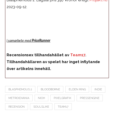
Blasphemous 2. Lägsta pris 397 kronor enligt
Prisjakt.nu
2023-09-12.
i samarbete med
PriceRunner
Recensionsex tillhandahållet av
Team17
.
Tillhandahållaren av spelet har inget inflytande
över artikelns innehåll.
BLASPHEMOUS 2
BLOODBORNE
ELDEN RING
INDIE
METROIDVANIA
NIOH
PIXELGRAFIK
PRESSENGINE
RECENSION
SOULSLIKE
TEAM17