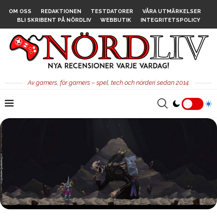
OM OSS
REDAKTIONEN
TESTDATORER
VÅRA UTMÄRKELSER
BLI SKRIBENT PÅ NÖRDLIV
WEBBUTIK
INTEGRITETSPOLICY
Av gamers, för gamers – spel, tech och nörderi sedan 2014.