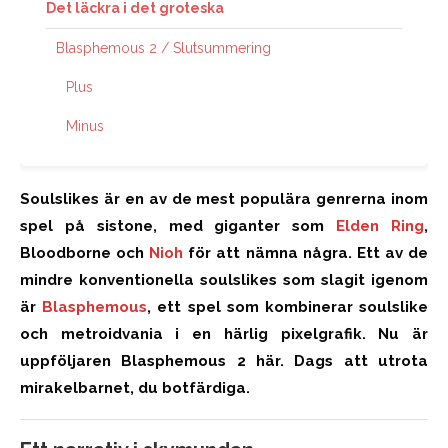
Det läckra i det groteska
Blasphemous 2 / Slutsummering
Plus
Minus
Soulslikes är en av de
mest
populära genrerna inom
spel på sistone, med giganter som
Elden Ring
,
Bloodborne och
Nioh
för att nämna några. Ett av de
mindre konventionella soulslikes som sl
agit
igenom
är
Blasphemous
, ett spel som kombinerar soulslike
och metroidvania i en härlig pixelgrafik. Nu är
uppföljaren Blasphemous 2 här. Dags att utrota
mirakelbarnet, du botfärdiga.