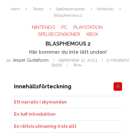
Hem
Texter
Spelrecensioner
Nintendo
Blasphemous 2
NINTENDO
PC
PLAYSTATION
SPELRECENSIONER
XBOX
BLASPHEMOUS 2
Här kommer du inte lätt undan!
av
Jesper Gustafsson
september 12, 2023
5 minut(ers)
lästid
A+
A-
Innehållsförteckning
Ett narrativ i skymundan
En tuff introduktion
En rättvis utmaning trots allt