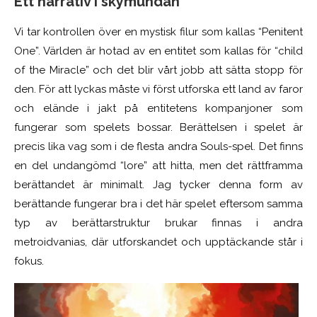
Ett narrativ i skymundan
Vi tar kontrollen över en mystisk filur som kallas “Penitent
One”. Världen är hotad av en entitet som kallas för “child
of the Miracle” och det blir vårt jobb att sätta stopp för
den. För att
lyckas
måste vi först utforska ett land av faror
och elände i jakt på entitetens kompanjoner som
fungerar som spelets bossar. Berättelsen i spelet är
precis lika vag som i de flesta andra Souls-spel. Det finns
en del undangömd “lore” att hitta, men det rättframma
berättandet är minimalt. Jag tycker denna form av
berättande fungerar bra i det här spelet eftersom samma
typ av berättarstruktur brukar finnas i andra
metroidvanias, där utforskandet och upptäckande står i
fokus.