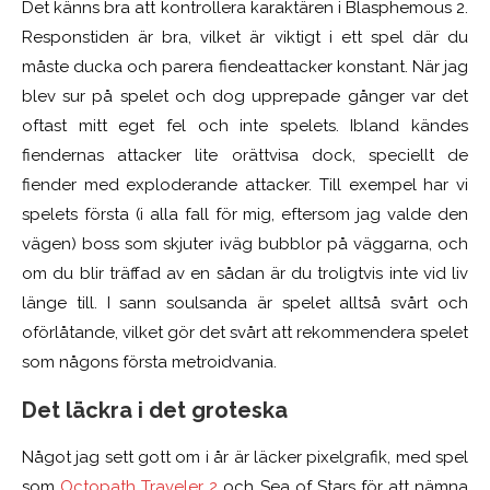
Det känns bra att kontrollera karaktären i Blasphemous 2.
Responstid
en är bra
, vilket är viktigt i ett spel där du
måste ducka och
parera
fiendeattacker konstant. När jag
blev sur på spelet och dog upprepade gånger var det
oftast mitt eget fel och inte spelets. Ibland kändes
fiendernas attacker lite orättvisa dock, speciellt de
fiender med exploderande attacker. Till exempel har vi
spelets första (i alla fall
för mig, eftersom jag valde den
vägen
) boss som skjuter iväg bubblor på väggarna, och
om du blir träffad av en sådan är du troligtvis inte vid liv
länge till. I sann soulsanda är spelet alltså svårt och
oförlåtande, vilket gör det svårt att rekommendera spelet
som någons första metroidvania.
Det läckra i det groteska
Något jag sett gott om i år är läcker pixelgrafik, med spel
som
Octopath Traveler 2
och Sea of Stars för att nämna