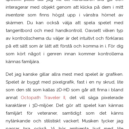
interagerar med objekt genom att klicka på dem i mitt
inventarie
som finns högst upp i vänstra hörnet av
skärmen. Du kan också välja att spela spelet med
tangentbord och med handkontroll. Oavsett vilken typ
av kontrollschema du väljer är det intuitivt och förklaras
på ett sätt som är lätt att förstå och komma in i. För dig
som kört något i genren innan kommer kontrollerna
kännas familjära.
Det jag kanske gillar allra mest med spelet är grafiken.
Spelet är byggt med pixelgrafik, fast i en ny skrud, lite
som den stil som kallas 2D-HD som går att finna i bland
annat
Octopath Traveler II
, det vill säga pixelerade
karaktärer i 3D-miljöer. Det gör att spelet kan kännas
familjärt för veteraner, samtidigt som det känns
nytänkande och stilistiskt vackert. Musiken tycker jag
passar bra också. Vi hör ambienta ljud med lite