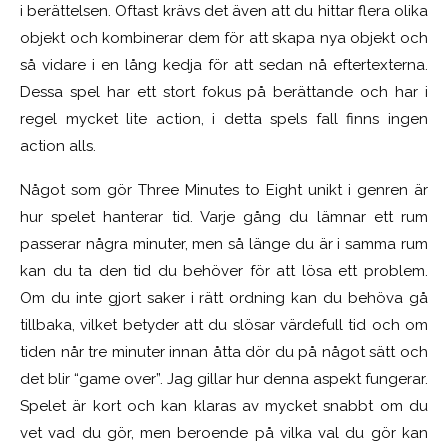
i berättelsen. Oftast krävs det även att du hittar flera olika
objekt och kombinerar dem för att skapa nya objekt och
så vidare i en lång kedja för att sedan nå eftertexterna.
Dessa spel har ett stort fokus på berättande och har i
regel mycket lite action, i detta spels fall finns ingen
action alls.
Något som gör Three Minutes to Eight unikt i genren är
hur spelet hanterar tid. Varje gång du lämnar ett rum
passerar några minuter, men så länge du är i samma rum
kan du ta den tid du behöver för att lösa ett problem.
Om du inte gjort saker i rätt ordning kan du behöva gå
tillbaka, vilket betyder att du slösar värdefull tid och om
tiden når tre minuter innan åtta dör du på något sätt och
det blir “game over”. Jag gillar hur denna aspekt fungerar.
Spelet är kort och kan klaras av mycket snabbt om du
vet vad du gör, men beroende på vilka val du gör kan