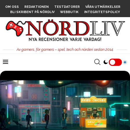
OM OSS
REDAKTIONEN
TESTDATORER
VÅRA UTMÄRKELSER
BLI SKRIBENT PÅ NÖRDLIV
WEBBUTIK
INTEGRITETSPOLICY
Av gamers, för gamers – spel, tech och nörderi sedan 2014.