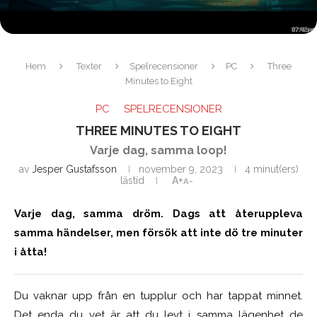
Hem
Texter
Spelrecensioner
PC
Three
Minutes to Eight
PC
SPELRECENSIONER
THREE MINUTES TO EIGHT
Varje dag, samma loop!
av
Jesper Gustafsson
november 9, 2023
4 minut(ers)
lästid
A+
A-
Varje dag, samma dröm. Dags att återuppleva
samma händelser, men försök att inte dö tre minuter
i åtta!
Du vaknar upp från en tupplur och har tappat minnet.
Det enda du vet är att du levt i samma lägenhet de