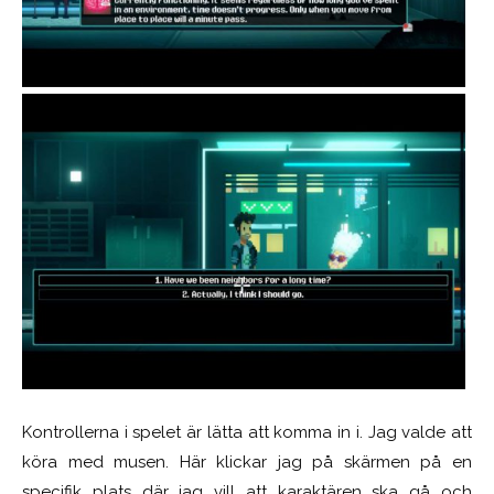
Kontrollerna i spelet är lätta att komma in i. Jag valde att
köra med musen. Här klickar jag på skärmen på en
specifik plats där jag vill att karaktären ska gå och