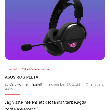
Headset
Tillbehörsrecensioner
ASUS ROG PELTA
av
Carl Holmer Thorfelt
november 25, 2024
7 minut(ers)
lästid
Jag visste inte ens att det fanns titanbelagda
högtalarelement!?