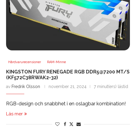
Hårdvarurecensioner
RAM-Minne
KINGSTON FURY RENEGADE RGB DDR5@7200 MT/S
(KF572C38RWAK2-32)
av
Fredrik Olsson
november 21, 2024
7 minut(ers) lästid
RGB-design och snabbhet i en oslagbar kombination!
Läs mer