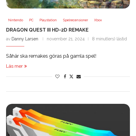
Nintendo
PC
Playstation
Spelrecensioner
Xbox
DRAGON QUEST III HD-2D REMAKE
av
Danny Larsen
november 21, 2024
8 minut(ers) lästid
Såhär ska remakes göras på gamla spel!
Läs mer