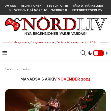
OM OSS
REDAKTIONEN
TESTDATORER
VÅRA UTMÄRKELSER
BLI SKRIBENT PÅ NÖRDLIV
WEBBUTIK
INTEGRITETSPOLICY
Av gamers, för gamers – spel, tech och nörderi sedan 2014.
Hem
Arkiv
MÅNADSVIS ARKIV
NOVEMBER 2024