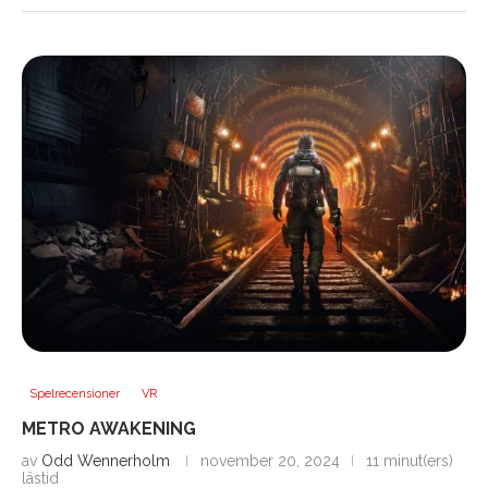
Spelrecensioner
VR
METRO AWAKENING
av
Odd Wennerholm
november 20, 2024
11 minut(ers)
lästid