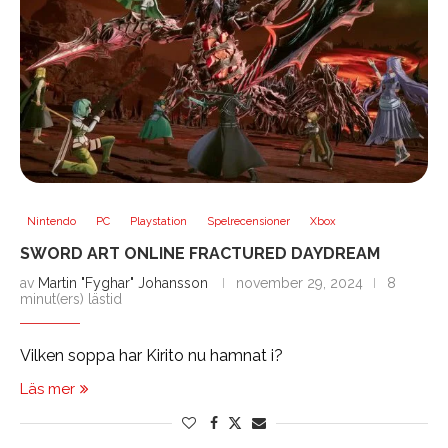
Nintendo
PC
Playstation
Spelrecensioner
Xbox
SWORD ART ONLINE FRACTURED DAYDREAM
av
Martin "Fyghar" Johansson
november 29, 2024
8
minut(ers) lästid
Vilken soppa har Kirito nu hamnat i?
Läs mer