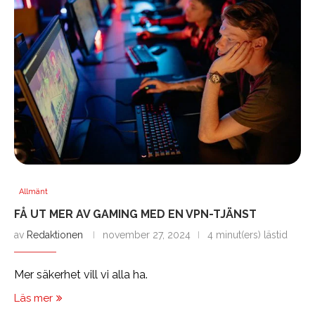
Allmänt
FÅ UT MER AV GAMING MED EN VPN-TJÄNST
av
Redaktionen
november 27, 2024
4 minut(ers) lästid
Mer säkerhet vill vi alla ha.
Läs mer