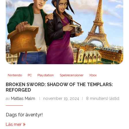
Nintendo
PC
Playstation
Spelrecensioner
Xbox
BROKEN SWORD: SHADOW OF THE TEMPLARS:
REFORGED
av
Mattias Malm
november 19, 2024
8 minut(ers) lästid
Dags för äventyr!
Läs mer