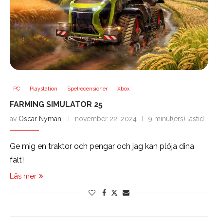
PC
Playstation
Spelrecensioner
Xbox
FARMING SIMULATOR 25
av
Oscar Nyman
november 22, 2024
9 minut(ers) lästid
Ge mig en traktor och pengar och jag kan plöja dina
fält!
Läs mer