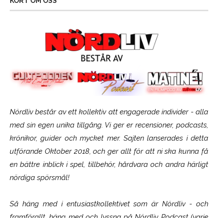
KORT OM OSS
Nördliv består av ett kollektiv att engagerade individer - alla
med sin egen unika tillgång. Vi ger er recensioner, podcasts,
krönikor, guider och mycket mer. Sajten lanserades i detta
utförande Oktober 2018, och ger allt för att ni ska kunna få
en bättre inblick i spel, tillbehör, hårdvara och andra härligt
nördiga spörsmål!
Så häng med i entusiastkollektivet som är
Nördliv
- och
framförallt, häng med och lyssna på Nördliv Podcast (varje