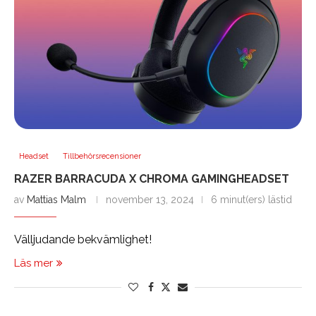
Headset
Tillbehörsrecensioner
RAZER BARRACUDA X CHROMA GAMINGHEADSET
av
Mattias Malm
november 13, 2024
6 minut(ers) lästid
Välljudande bekvämlighet!
Läs mer