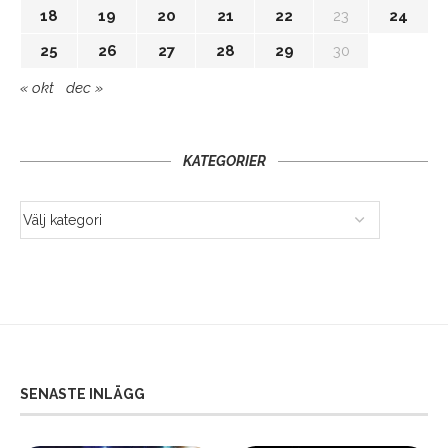
18
19
20
21
22
23
24
25
26
27
28
29
30
« okt
dec »
KATEGORIER
SENASTE INLÄGG