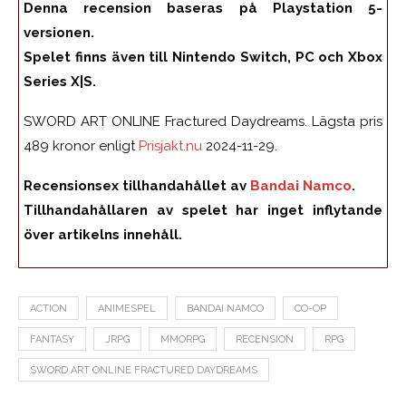
Denna recension baseras på Playstation 5-
versionen.
Spelet finns även till Nintendo Switch, PC och Xbox
Series X|S.
SWORD ART ONLINE Fractured Daydreams. Lägsta pris
489 kronor enligt
Prisjakt.nu
2024-11-29.
Recensionsex tillhandahållet av
Bandai Namco
.
Tillhandahållaren av spelet har inget inflytande
över artikelns innehåll.
ACTION
ANIMESPEL
BANDAI NAMCO
CO-OP
FANTASY
JRPG
MMORPG
RECENSION
RPG
SWORD ART ONLINE FRACTURED DAYDREAMS