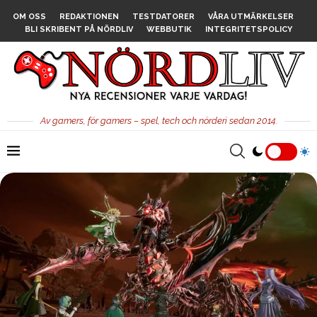
OM OSS
REDAKTIONEN
TESTDATORER
VÅRA UTMÄRKELSER
BLI SKRIBENT PÅ NÖRDLIV
WEBBUTIK
INTEGRITETSPOLICY
Av gamers, för gamers – spel, tech och nörderi sedan 2014.