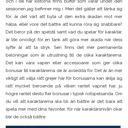
och i de här kistorna finns
buffar
som varar under den
sessionen jag befinner mig i. Men det gäller att tänka sig
för, är det värt att byta ut den extra skadan mot mer
hälsa, eller vore det bättre att kunna röra sig snabbare?
Det beror på din spelstil samt vad du spelar för karaktär,
är lite onödigt för en tank att göra mer skada när dess
syfte är att ta stryk. Sen finns det mer permanenta
belöningar som är utrustning till de olika karaktärerna.
Det kan vara vapen eller accessoarer som ger olika
bonusar till karaktärerna de är avsedda för. Det är än mer
viktigt att välja rätt grejer här för bonusarna kan skilja sig
rätt mycket beroende på vilken raritet vapnet har, ju
högre raritet desto fler bonusar i typisk rollspelsanda. Om
du vill att karaktärerna ska bli än bättre är det bara att
spela mer med dina favoriter, för när karaktärsnivån ökar
blir de också bättre.