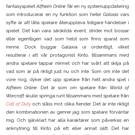
fantasyspelet
Alfheim Online
får en ny systemuppdatering
som introducerar en ny funktion som heter
Galaxia
vars
syfte är att låta spelare återuppleva tidigare händelser i
spelet. Det kan vara särskilda event, strider mot bossar
eller egentligen vad som helst som finns sparat som
minne.
Dock buggar Galaxia ur ordentligt, vilket
resulterar i att vår protagonist Kirito, tillsammans med
andra spelare tappar minnet och har svårt att skilja på
vad som är på riktigt just nu och inte. Som om inte det
vore nog, dyker det upp spelare från helt andra spel i
Alfheim Online
. Det är som om spelare från
World of
Warcraft
skulle springa runt tillsammans med spelare från
Call of Duty
och slåss mot olika fiender. Det är inte riktigt
den kombinationen av genrer jag som spelare förväntar
mig. Och självklart har alla karaktärer som påverkas en
anknytning till Kirito på ett eller annat sätt. Det har