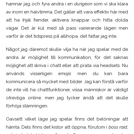
hamnar jag och fyra andra i en
dungeon
som vi ska klara
av inom en halvtimma. Det gäller att vara effektiv här med
att ha ihjäl fiender, aktivera knappar och hitta dolda
vägar. Det är kul med så pass varierande lägen men
varför är det tidspress på allihopa, det fattar jag inte.
Något jag däremot skulle vilja ha när jag spelar med de
andra är möjlighet till kommunikation, för det saknas
möjlighet att skriva i chatt eller att prata via headsets. Nu
används visserligen
emojis
men du kan bara
kommunicera så mycket med bilder. Jag kan förstå varför
de inte vill ha chattfunktioner, vissa människor är väldigt
otrevliga online, men jag tycker ändå att det skulle
förhöja stämningen.
Oavsett vilket läge jag spelar finns det belöningar att
hämta. Dels finns det kistor att öppna, förutom i
boss raid
,