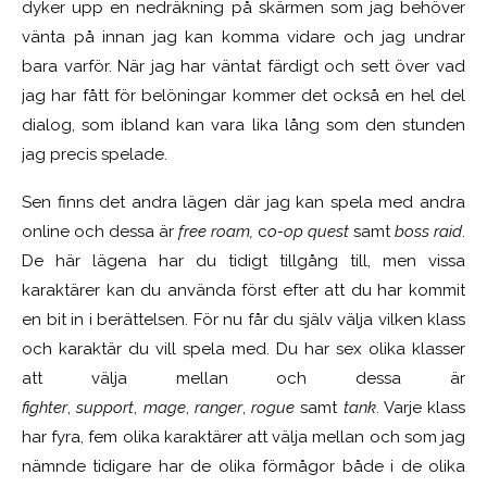
dyker upp en nedräkning på skärmen som jag behöver
vänta på innan jag kan komma vidare och jag undrar
bara varför. När jag har väntat färdigt och sett över vad
jag har fått för belöningar kommer det också en hel del
dialog, som ibland kan vara lika lång som den stunden
jag precis spelade.
Sen finns det andra lägen där jag kan spela med andra
online och dessa är
f
ree roam
,
c
o-op quest
samt
b
oss raid
.
De här lägena har du tidigt tillgång till, men vissa
karaktärer kan du använda först efter att du har kommit
en bit in i berättelsen. För nu får du själv välja vilken klass
och karaktär du vill spela med. Du har sex olika klasser
att välja mellan och dessa är
fighter
,
support
,
mage
,
ranger
,
rogue
samt
tank
. Varje klass
har fyra, fem olika karaktärer att välja mellan och som jag
nämnde tidigare har de olika förmågor både i de olika