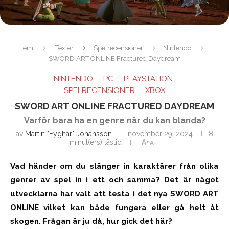
Hem
Texter
Spelrecensioner
Nintendo
SWORD ART ONLINE Fractured Daydream
NINTENDO
PC
PLAYSTATION
SPELRECENSIONER
XBOX
SWORD ART ONLINE FRACTURED DAYDREAM
Varför bara ha en genre när du kan blanda?
av
Martin "Fyghar" Johansson
november 29, 2024
8
minut(ers) lästid
A+
A-
Vad händer om du slänger in karaktärer från olika
genrer av spel in i ett och samma? Det är något
utvecklarna har valt att testa i det nya SWORD ART
ONLINE vilket kan både fungera eller gå helt åt
skogen. Frågan är ju då, hur gick det här?