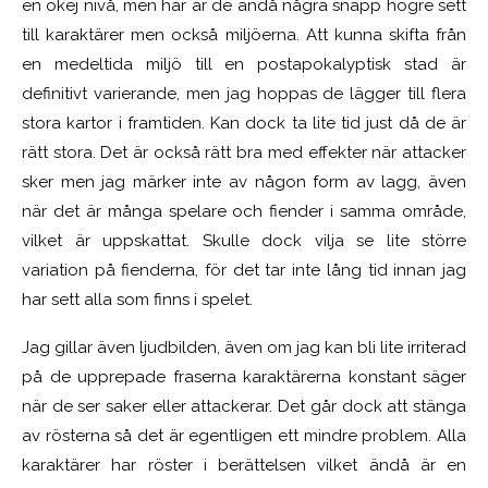
en okej nivå, men här är de ändå några snäpp högre sett
till karaktärer men också miljöerna. Att kunna skifta från
en medeltida miljö till en postapokalyptisk stad är
definitivt varierande, men jag hoppas de lägger till flera
stora kartor i framtiden. Kan dock ta lite tid just då de är
rätt stora. Det är också rätt bra med effekter när attacker
sker men jag märker inte av någon form av lagg, även
när det är många spelare och fiender i samma område,
vilket är uppskattat. Skulle dock vilja se lite större
variation på fienderna, för det tar inte lång tid innan jag
har sett alla som finns i spelet.
Jag gillar även ljudbilden, även om jag kan bli lite irriterad
på de upprepade fraserna karaktärerna konstant säger
när de ser saker eller attackerar. Det går dock att stänga
av rösterna så det är egentligen ett mindre problem. Alla
karaktärer har röster i berättelsen vilket ändå är en