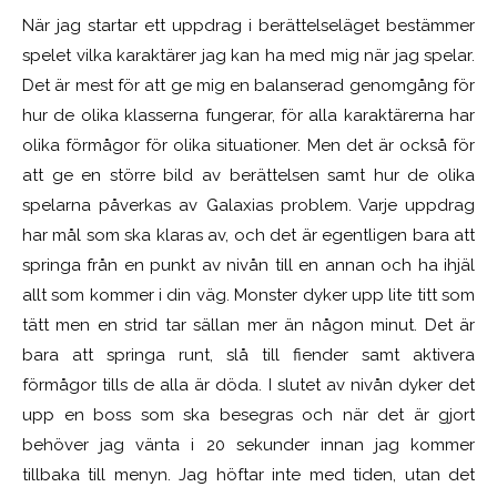
När jag startar ett uppdrag i berättelseläget bestämmer
spelet vilka karaktärer jag kan ha med mig när jag spelar.
Det är mest för att ge mig en balanserad genomgång för
hur de olika klasserna fungerar, för alla karaktärerna har
olika förmågor för olika situationer. Men det är också för
att ge en större bild av berättelsen samt hur de olika
spelarna påverkas av Galaxias problem. Varje uppdrag
har mål som ska klaras av, och det är egentligen bara att
springa från en punkt av nivån till en annan och ha ihjäl
allt som kommer i din väg. Monster dyker upp lite titt som
tätt men en strid tar sällan mer än någon minut. Det är
bara att springa runt, slå till fiender samt aktivera
förmågor tills de alla är döda. I slutet av nivån dyker det
upp en boss som ska besegras och när det är gjort
behöver jag vänta i 20 sekunder innan jag kommer
tillbaka till menyn. Jag höftar inte med tiden, utan det