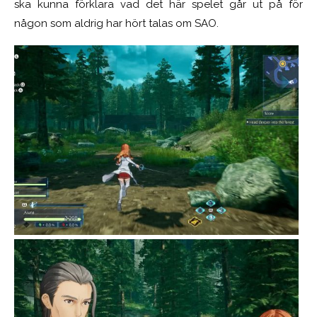
ska kunna förklara vad det här spelet går ut på för
någon som aldrig har hört talas om SAO.