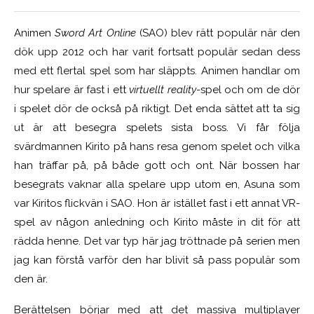
Animen
Sword Art Online
(SAO) blev rätt populär när den
dök upp 2012 och har varit fortsatt populär sedan dess
med ett flertal spel som har släppts. Animen handlar om
hur spelare är fast i ett
virtuellt reality
-spel och om de dör
i spelet dör de också på riktigt. Det enda sättet att ta sig
ut är att besegra spelets sista boss. Vi får följa
svärdmannen Kirito på hans resa genom spelet och vilka
han träffar på, på både gott och ont. När bossen har
besegrats vaknar alla spelare upp utom en, Asuna som
var Kiritos flickvän i SAO. Hon är istället fast i ett annat VR-
spel av någon anledning och Kirito måste in dit för att
rädda henne. Det var typ här jag tröttnade på serien men
jag kan förstå varför den har blivit så pass populär som
den är.
Berättelsen börjar med att det massiva multiplayer