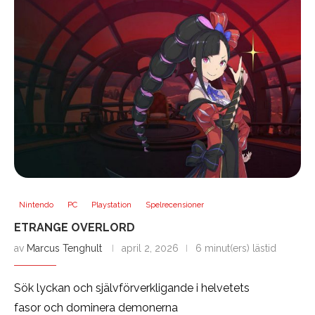
Nintendo
PC
Playstation
Spelrecensioner
ETRANGE OVERLORD
av
Marcus Tenghult
april 2, 2026
6 minut(ers) lästid
Sök lyckan och självförverkligande i helvetets
fasor och dominera demonerna