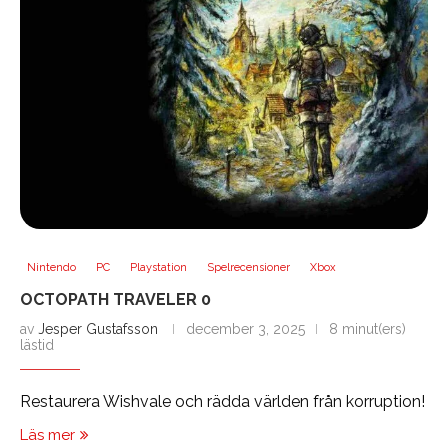
Nintendo
PC
Playstation
Spelrecensioner
Xbox
OCTOPATH TRAVELER 0
av
Jesper Gustafsson
december 3, 2025
8 minut(ers)
lästid
Restaurera Wishvale och rädda världen från korruption!
Läs mer