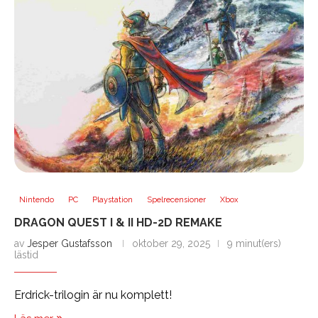
Nintendo
PC
Playstation
Spelrecensioner
Xbox
DRAGON QUEST I & II HD-2D REMAKE
av
Jesper Gustafsson
oktober 29, 2025
9 minut(ers)
lästid
Erdrick-trilogin är nu komplett!