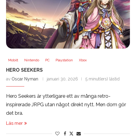
Mobilt
Nintendo
PC
Playstation
Xbox
HERO SEEKERS
av
Oscar Nyman
januari 30, 2026
5 minut(ers) lästid
Hero Seekers är ytterligare ett av många retro-
inspirerade JRPG utan något direkt nytt. Men dom gör
det bra.
Läs mer