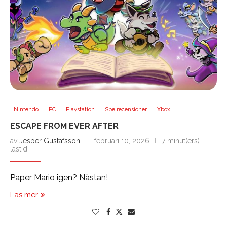
Nintendo
PC
Playstation
Spelrecensioner
Xbox
ESCAPE FROM EVER AFTER
av
Jesper Gustafsson
februari 10, 2026
7 minut(ers)
lästid
Paper Mario igen? Nästan!
Läs mer