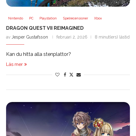
Nintendo
PC
Playstation
Spelrecensioner
Xbox
DRAGON QUEST VII REIMAGINED
av
Jesper Gustafsson
februari 2, 2026
8 minut(ers) lästid
Kan du hitta alla stenplattor?
Läs mer