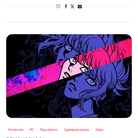
Nintendo
PC
Playstation
Spelrecensioner
Xbox