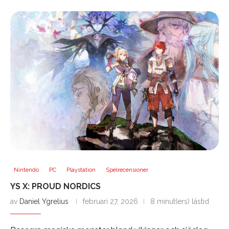
Nintendo
PC
Playstation
Spelrecensioner
YS X: PROUD NORDICS
av
Daniel Ygrelius
februari 27, 2026
8 minut(ers) lästid