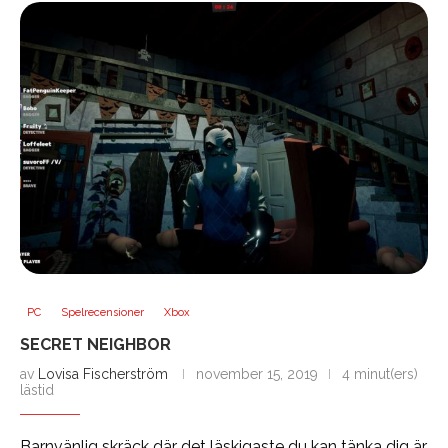
PC
Spelrecensioner
Xbox
SECRET NEIGHBOR
av
Lovisa Fischerström
november 15, 2019
4 minut(ers)
lästid
Barnvänlig skräck där det läskigaste du kan tänka dig är