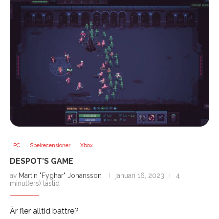
PC
Spelrecensioner
Xbox
DESPOT’S GAME
av
Martin "Fyghar" Johansson
januari 16, 2023
4
minut(ers) lästid
Är fler alltid bättre?