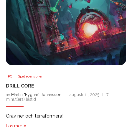
PC
Spelrecensioner
DRILL CORE
av
Martin "Fyghar" Johansson
augusti 11, 2025
7
minut(ers) lästid
Gräv ner och terraformera!
Läs mer