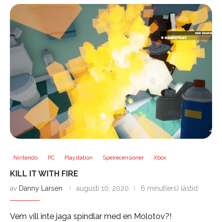
Nintendo
PC
Playstation
Spelrecensioner
Xbox
KILL IT WITH FIRE
av
Danny Larsen
augusti 10, 2020
6 minut(ers) lästid
Vem vill inte jaga spindlar med en Molotov?!