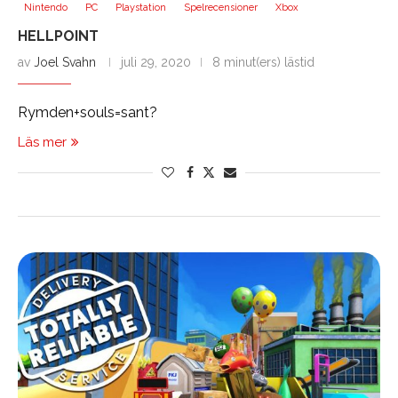
Nintendo
PC
Playstation
Spelrecensioner
Xbox
HELLPOINT
av
Joel Svahn
juli 29, 2020
8 minut(ers) lästid
Rymden+souls=sant?
Läs mer