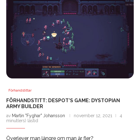
Förhandstittar
FÖRHANDSTITT: DESPOT’S GAME: DYSTOPIAN
ARMY BUILDER
av
Martin "Fyghar" Johansson
november 12, 2021
4
minut(ers) lästid
Överlever man längre om man är fler?