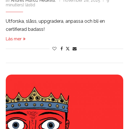
av
Andrés Muñoz Hedkvist
november 28, 2025
9
minut(ers) lästid
Utforska, slåss, uppgradera, anpassa och bli en
certifierad badass!
Läs mer