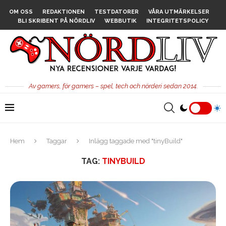
OM OSS
REDAKTIONEN
TESTDATORER
VÅRA UTMÄRKELSER
BLI SKRIBENT PÅ NÖRDLIV
WEBBUTIK
INTEGRITETSPOLICY
Av gamers, för gamers – spel, tech och nörderi sedan 2014.
Hem
Taggar
Inlägg taggade med "tinyBuild"
TAG:
TINYBUILD