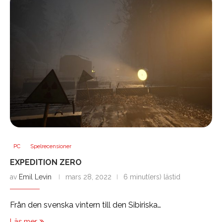
PC
Spelrecensioner
EXPEDITION ZERO
av
Emil Levin
mars 28, 2022
6 minut(ers) lästid
Från den svenska vintern till den Sibiriska…
Läs mer