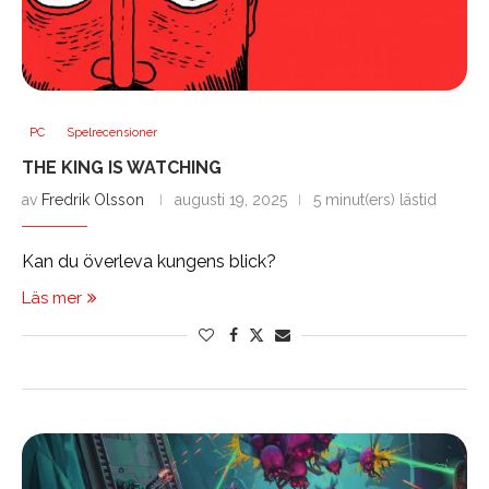
PC
Spelrecensioner
THE KING IS WATCHING
av
Fredrik Olsson
augusti 19, 2025
5 minut(ers) lästid
Kan du överleva kungens blick?
Läs mer