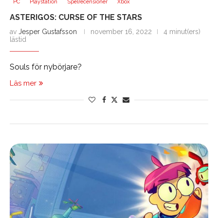
PC
Playstation
Spelrecensioner
Xbox
ASTERIGOS: CURSE OF THE STARS
av
Jesper Gustafsson
november 16, 2022
4 minut(ers)
lästid
Souls för nybörjare?
Läs mer