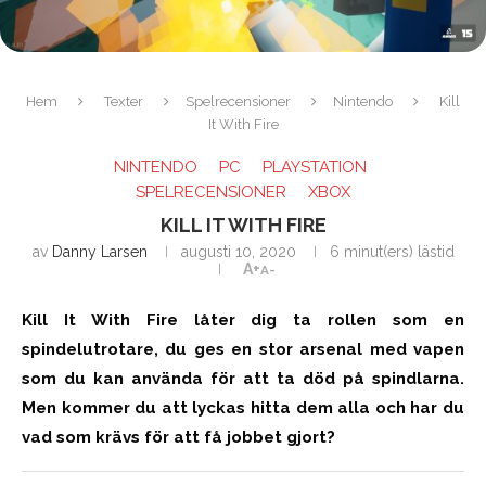
Hem
Texter
Spelrecensioner
Nintendo
Kill
It With Fire
NINTENDO
PC
PLAYSTATION
SPELRECENSIONER
XBOX
KILL IT WITH FIRE
av
Danny Larsen
augusti 10, 2020
6 minut(ers) lästid
A+
A-
Kill It With Fire låter dig ta rollen som en
spindelutrotare, du ges en stor arsenal med vapen
som du kan använda för att ta död på spindlarna.
Men kommer du att lyckas hitta dem alla och har du
vad som krävs för att få jobbet gjort?