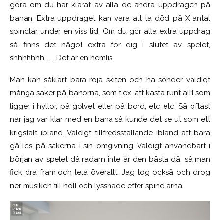
göra om du har klarat av alla de andra uppdragen på
banan. Extra uppdraget kan vara att ta död på X antal
spindlar under en viss tid. Om du gör alla extra uppdrag
så finns det något extra för dig i slutet av spelet,
shhhhhhh . . . Det är en hemlis.
Man kan såklart bara röja skiten och ha sönder väldigt
många saker på banorna, som t.ex. att kasta runt allt som
ligger i hyllor, på golvet eller på bord, etc etc. Så oftast
när jag var klar med en bana så kunde det se ut som ett
krigsfält ibland. Väldigt tillfredsställande ibland att bara
gå lös på sakerna i sin omgivning. Väldigt användbart i
början av spelet då radarn inte är den bästa då, så man
fick dra fram och leta överallt. Jag tog också och drog
ner musiken till noll och lyssnade efter spindlarna.