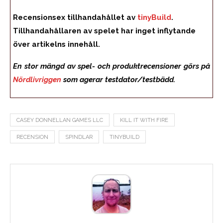
Recensionsex tillhandahållet av
tinyBuild
.
Tillhandahållaren av spelet har inget inflytande
över artikelns innehåll.
En stor mängd av spel- och produktrecensioner görs på
Nördlivriggen
som agerar testdator/testbädd.
CASEY DONNELLAN GAMES LLC
KILL IT WITH FIRE
RECENSION
SPINDLAR
TINYBUILD