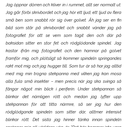
Jag öppnar dörren och kliver in i rummet, allt ser normalt ut.
Jag går förbi skrivbordet och jag hör ett ljud, ett ljud av flera
små ben som snabbt rör sig över golvet. Åh jag ser en fin
bild som står på skrivbordet och snabbt vänder jag på
fotografiet för att se vem som tagit den och där på
baksidan sitter en stor fet och rödglödande spindel. Jag
kastar ifrån mig fotografiet och den hamnar på golvet
framför mig, och plötsligt så kommer spindeln springandes
rakt mot mig och jag hugger till. Som tur är så har jag alltid
med mig min trogna stekpanna med vilken jag kan mosa
alla fula små insekter – men precis när jag ska svinga så
fångar något min blick i periferin. Under stekpannan så
blinkar det nämligen rött och medan jag lyfter upp
stekpannan för att titta närmre, så ser jag hur den
rödglödgande spindeln som sitter där, alltmer intensivt
blinkar rött. Det sista jag hinner tänka innan spindeln