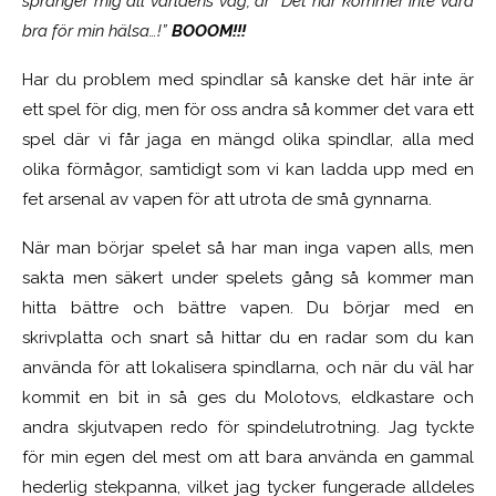
spränger mig all världens väg, är ”Det här kommer inte vara
bra för min hälsa…!”
BOOOM!!!
Har du problem med spindlar så kanske det här inte är
ett spel för dig, men för oss andra så kommer det vara ett
spel där vi får jaga en mängd olika spindlar, alla med
olika förmågor, samtidigt som vi kan ladda upp med en
fet arsenal av vapen för att utrota de små gynnarna.
När man börjar spelet så har man inga vapen alls, men
sakta men säkert under spelets gång så kommer man
hitta bättre och bättre vapen. Du börjar med en
skrivplatta och snart så hittar du en radar som du kan
använda för att lokalisera spindlarna, och när du väl har
kommit en bit in så ges du Molotovs, eldkastare och
andra skjutvapen redo för spindelutrotning. Jag tyckte
för min egen del mest om att bara använda en gammal
hederlig stekpanna, vilket jag tycker fungerade alldeles