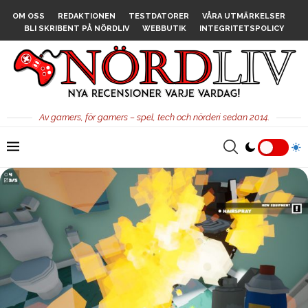
OM OSS
REDAKTIONEN
TESTDATORER
VÅRA UTMÄRKELSER
BLI SKRIBENT PÅ NÖRDLIV
WEBBUTIK
INTEGRITETSPOLICY
Av gamers, för gamers – spel, tech och nörderi sedan 2014.