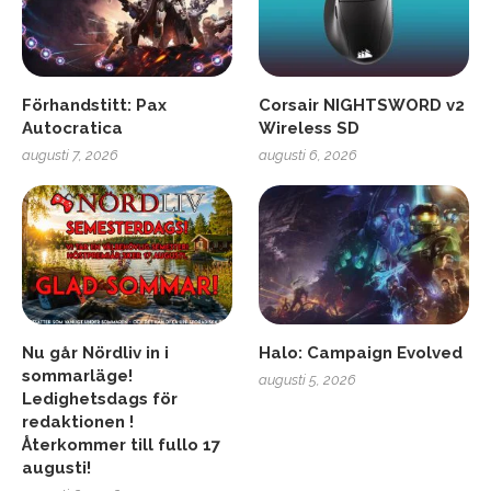
Förhandstitt: Pax
Corsair NIGHTSWORD v2
Autocratica
Wireless SD
augusti 7, 2026
augusti 6, 2026
Nu går Nördliv in i
Halo: Campaign Evolved
sommarläge!
augusti 5, 2026
Ledighetsdags för
redaktionen !
Återkommer till fullo 17
augusti!