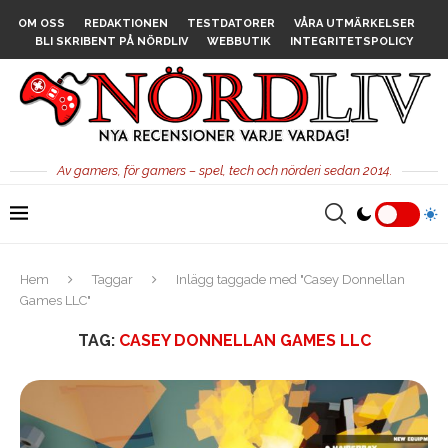
OM OSS
REDAKTIONEN
TESTDATORER
VÅRA UTMÄRKELSER
BLI SKRIBENT PÅ NÖRDLIV
WEBBUTIK
INTEGRITETSPOLICY
Av gamers, för gamers – spel, tech och nörderi sedan 2014.
Hem
Taggar
Inlägg taggade med "Casey Donnellan
Games LLC"
TAG:
CASEY DONNELLAN GAMES LLC