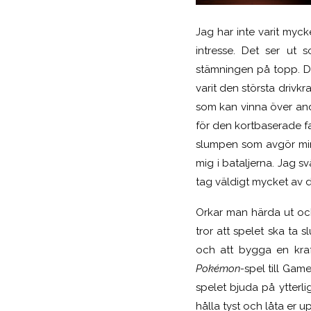
Jag har inte varit myc
intresse. Det ser ut 
stämningen på topp. D
varit den största drivkr
som kan vinna över and
för den kortbaserade f
slumpen som avgör min f
mig i bataljerna. Jag sv
tag väldigt mycket av d
Orkar man härda ut och
tror att spelet ska ta s
och att bygga en kraf
Pokémon-
spel till Gam
spelet bjuda på ytterli
hålla tyst och låta er u