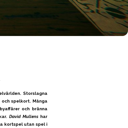
-
elvärlden. Storslagna
d och spelkort. Många
bbyaffärer och bränna
kar.
David Mullens
har
ra kortspel utan spel i