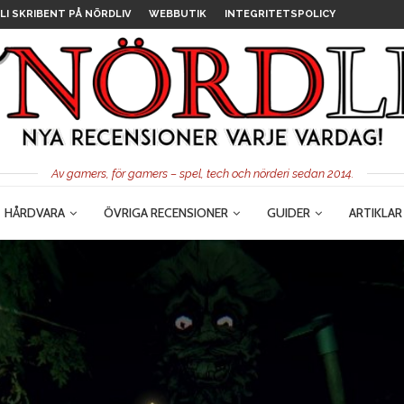
LI SKRIBENT PÅ NÖRDLIV
WEBBUTIK
INTEGRITETSPOLICY
Av gamers, för gamers – spel, tech och nörderi sedan 2014.
HÅRDVARA
ÖVRIGA RECENSIONER
GUIDER
ARTIKLAR