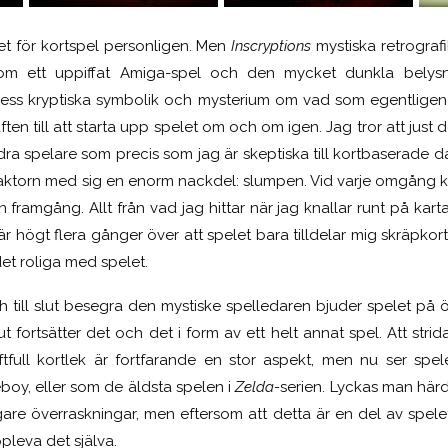
ket för kortspel personligen. Men
Inscryptions
mystiska retrografi
som ett uppiffat Amiga-spel och den mycket dunkla belysn
ess kryptiska symbolik och mysterium om vad som egentligen f
aften till att starta upp spelet om och om igen. Jag tror att just
ra spelare som precis som jag är skeptiska till kortbaserade da
aktorn med sig en enorm nackdel: slumpen. Vid varje omgång k
ramgång. Allt från vad jag hittar när jag knallar runt på kartan
är högt flera gånger över att spelet bara tilldelar mig skräpkort
et roliga med spelet.
 till slut besegra den mystiske spelledaren bjuder spelet på 
lut fortsätter det och det i form av ett helt annat spel. Att str
tfull kortlek är fortfarande en stor aspekt, men nu ser spe
eboy, eller som de äldsta spelen i
Zelda-
serien. Lyckas man här
gare överraskningar, men eftersom att detta är en del av spele
ppleva det själva.