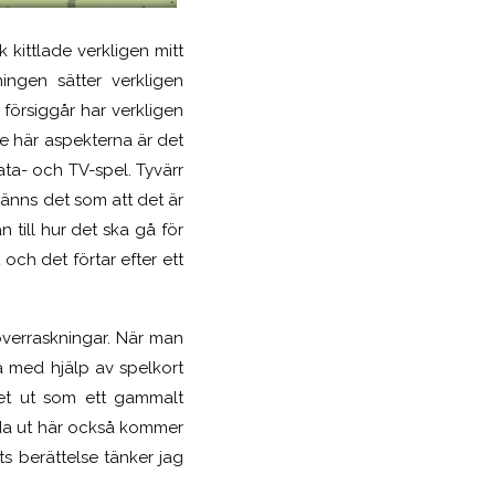
k kittlade verkligen mitt
ingen sätter verkligen
örsiggår har verkligen
 de här aspekterna är det
ta- och TV-spel. Tyvärr
änns det som att det är
 till hur det ska gå för
 och det förtar efter ett
överraskningar. När man
ida med hjälp av spelkort
let ut som ett gammalt
da ut här också kommer
ts berättelse tänker jag