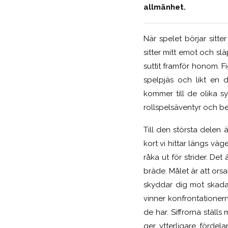
allmänhet.
När spelet börjar sitt
sitter mitt emot och s
suttit framför honom. F
spelpjäs och likt en 
kommer till de olika s
rollspelsäventyr och 
Till den största delen 
kort vi hittar längs v
råka ut för strider. De
bräde. Målet är att or
skyddar dig mot skada
vinner konfrontationer
de har. Siffrorna ställ
ger ytterligare fördela