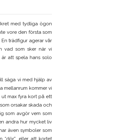
örkret med tydliga ögon
nte vore den första som
 En trädfigur agerar vår
en vad som sker när vi
 är att spela hans solo
ill säga vi med hjälp av
mna mellanrum kommer vi
 ut max fyra kort på ett
e som orsakar skada och
 sig som avgör vem som
en andra hur mycket liv
rt har även symboler som
 “dör”, eller att kortet