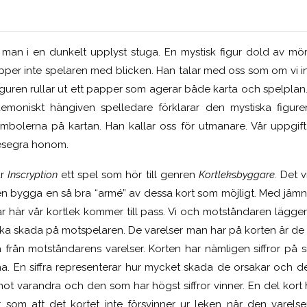
er man i en dunkelt upplyst stuga. En mystisk figur dold av m
läpper inte spelaren med blicken. Han talar med oss som om vi i
iguren rullar ut ett papper som agerar både karta och spelplan.
demoniskt hängiven spelledare förklarar den mystiska figur
ymbolerna på kartan. Han kallar oss för utmanare. Vår uppgift
besegra honom.
är
Inscryption
ett spel som hör till genren
Kortleksbyggare.
Det v
ägen bygga en så bra “armé” av dessa kort som möjligt. Med jä
t är här vår kortlek kommer till pass. Vi och motståndaren lägger
saka skada på motspelaren. De varelser man har på korten är d
 från motståndarens varelser. Korten har nämligen siffror på
na. En siffra representerar hur mycket skada de orsakar och d
s mot varandra och den som har högst siffror vinner. En del ko
r som att det kortet inte försvinner ur leken när den varelsen