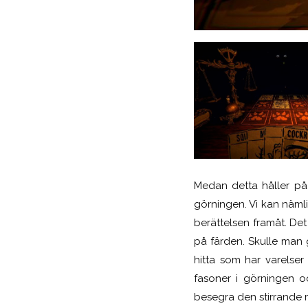
Medan detta håller på
görningen. Vi kan nämli
berättelsen framåt. Det
på färden. Skulle man 
hitta som har varelse
fasoner i görningen oc
besegra den stirrande m