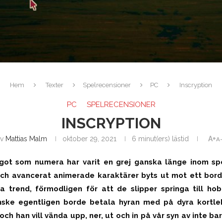
Hem
Texter
Spelrecensioner
PC
Inscryption
PC
SPELRECENSIONER
INSCRYPTION
av
Mattias Malm
oktober 29, 2021
6 minut(ers) lästid
A+
A
ågot som numera har varit en grej ganska länge inom sp
och avancerat animerade karaktärer byts ut mot ett bor
 trend, förmodligen för att de slipper springa till ho
ke egentligen borde betala hyran med på dyra kortle
ch han vill vända upp, ner, ut och in på vår syn av inte ba