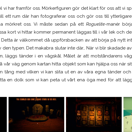
 vi har framför oss. Mörkerfiguren gör det klart för oss att vi spe
ll ett rum där han fotograferar oss och gör oss till ytterligare
ga mörkret oss. Vi måste sedan på ett
Roguelite-
manér börj
ssa kort vi hittar kommer permanent läggas till i vår lek och de
. Detta är välkommet då uppförsbacken av att börja på nytt int
v den typen. Det makabra slutar inte där… När vi blir skadade a
 läggs tänder i en vågskål. Målet är att motståndarens vågs
å vår väg genom kartan hitta objekt som kan hjälpa oss när sit
 en tång med vilken vi kan slita ut en av våra egna tänder oc
itta en dolk som vi kan peta ut vårt ena öga med för att lägg