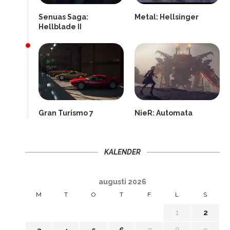
Senuas Saga:
Metal: Hellsinger
Hellblade II
Gran Turismo 7
NieR: Automata
KALENDER
augusti 2026
M
T
O
T
F
L
S
1
2