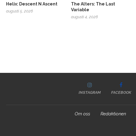
Helix: Descent N Ascent
The Alters: The Last
Variable
augusti 5, 2026
augusti 4, 2026
INSTAGRAM
FACEBOOK
Om oss
Redaktionen