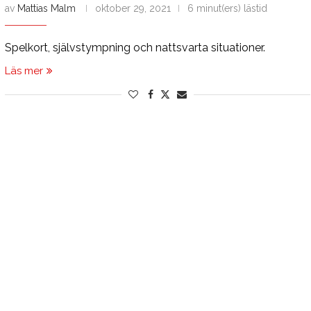
av
Mattias Malm
oktober 29, 2021
6 minut(ers) lästid
Spelkort, självstympning och nattsvarta situationer.
Läs mer