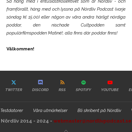
Så häng med i entusiastkollektivet som är
Nördliv
- och
framförallt, häng med och lyssna på Nördliv Podcast (varje
söndag kl 15.00) eller någon av våra andra härligt nördiga
poddar, den nischade Cultpodden samt
populärfilmspodden Matiné!; alla finns där poddar finns!
Välkommen!
TWITTER
DISCORD
RSS
SPOTIFY
YOUTUBE
E
Testdatorer
Våra utmärkelser
Bli skribent på Nördliv
Nördliv 2014 - 2024 -
webmaster@nordlivpodcast.se