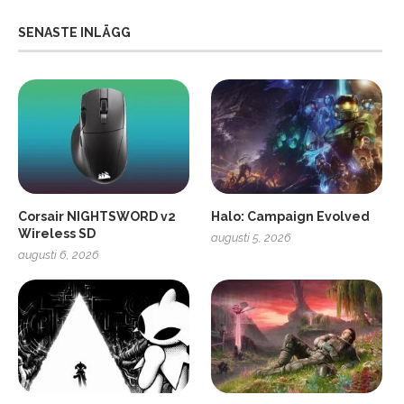
SENASTE INLÄGG
Corsair NIGHTSWORD v2
Halo: Campaign Evolved
Wireless SD
augusti 5, 2026
augusti 6, 2026
2
Soundcore Liberty 5 Pro