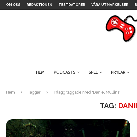
OM OSS
REDAKTIONEN
TESTDATORER
VÅRA UTMÄRKELSER
B
HEM
PODCASTS
SPEL
PRYLAR
Hem
Taggar
Inlägg taggade med "Daniel Mullins"
TAG:
DANI