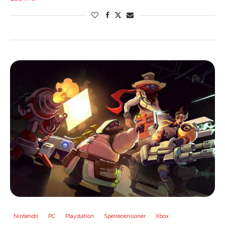
Nintendo
PC
Playstation
Spelrecensioner
Xbox