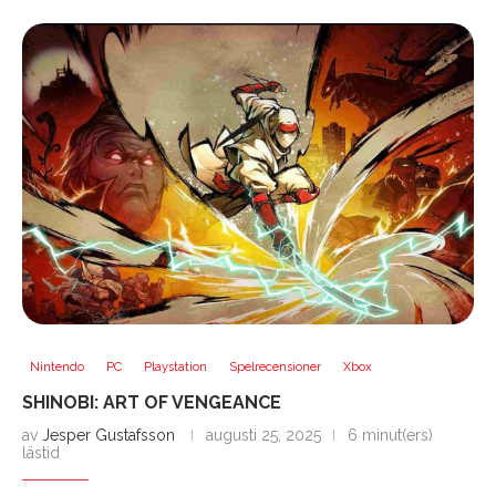
Nintendo
PC
Playstation
Spelrecensioner
Xbox
SHINOBI: ART OF VENGEANCE
av
Jesper Gustafsson
augusti 25, 2025
6 minut(ers)
lästid