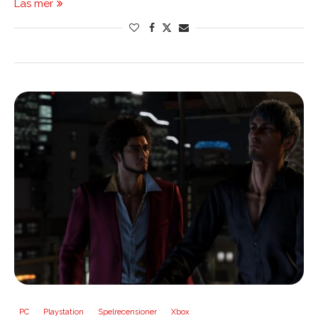
Läs mer
PC
Playstation
Spelrecensioner
Xbox