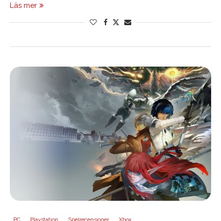
Läs mer
PC
Playstation
Spelrecensioner
Xbox