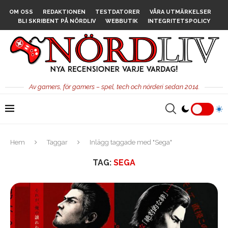
OM OSS
REDAKTIONEN
TESTDATORER
VÅRA UTMÄRKELSER
BLI SKRIBENT PÅ NÖRDLIV
WEBBUTIK
INTEGRITETSPOLICY
Av gamers, för gamers – spel, tech och nörderi sedan 2014.
Hem
Taggar
Inlägg taggade med "Sega"
TAG:
SEGA