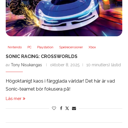
Nintendo
PC
Playstation
Spelrecensioner
Xbox
SONIC RACING: CROSSWORLDS
av
Tony Nisukangas
oktober 8, 2025
10 minut(ers) lästid
Högoktanigt kaos i färgglada världar! Det här är vad
Sonic-teamet bör fokusera på!
Läs mer