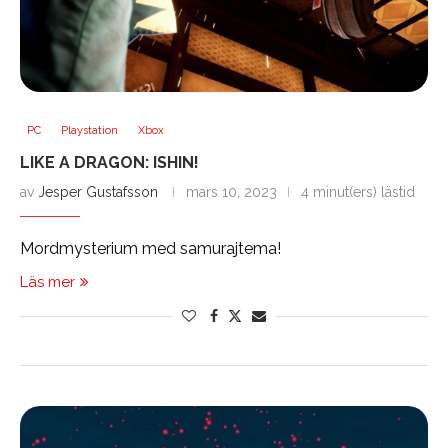
PC
Playstation
Xbox
LIKE A DRAGON: ISHIN!
av
Jesper Gustafsson
mars 10, 2023
4 minut(ers) lästid
Mordmysterium med samurajtema!
Läs mer