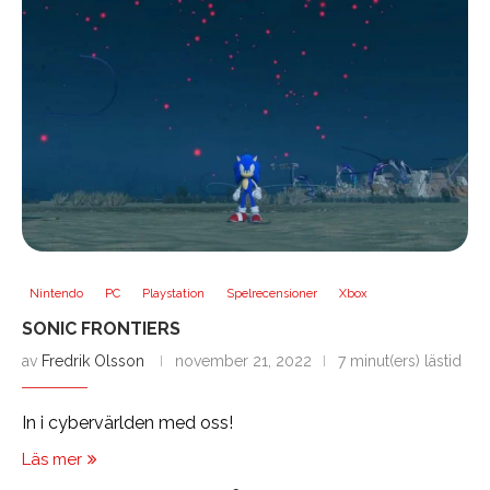
Nintendo
PC
Playstation
Spelrecensioner
Xbox
SONIC FRONTIERS
av
Fredrik Olsson
november 21, 2022
7 minut(ers) lästid
In i cybervärlden med oss!
Läs mer