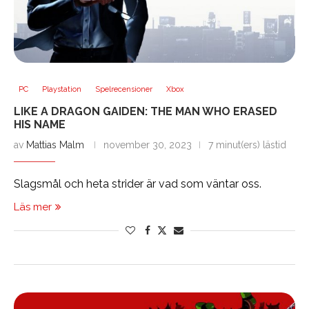
PC
Playstation
Spelrecensioner
Xbox
LIKE A DRAGON GAIDEN: THE MAN WHO ERASED
HIS NAME
av
Mattias Malm
november 30, 2023
7 minut(ers) lästid
Slagsmål och heta strider är vad som väntar oss.
Läs mer