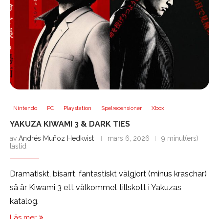
Nintendo
PC
Playstation
Spelrecensioner
Xbox
YAKUZA KIWAMI 3 & DARK TIES
av
Andrés Muñoz Hedkvist
mars 6, 2026
9 minut(ers)
lästid
Dramatiskt, bisarrt, fantastiskt välgjort (minus kraschar)
så är Kiwami 3 ett välkommet tillskott i Yakuzas
katalog.
Läs mer