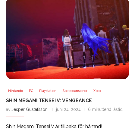
Nintendo
PC
Playstation
Spelrecensioner
Xbox
SHIN MEGAMI TENSEI V: VENGEANCE
av
Jesper Gustafsson
juni 24, 2024
6 minut(ers) lästid
Shin Megami Tensei V är tillbaka för hämnd!