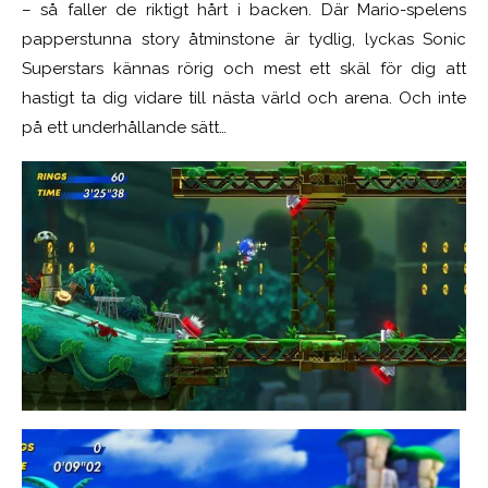
– så faller de riktigt hårt i backen. Där Mario-spelens
papperstunna story åtminstone är tydlig, lyckas Sonic
Superstars kännas rörig och mest ett skäl för dig att
hastigt ta dig vidare till nästa värld och arena. Och inte
på ett underhållande sätt…