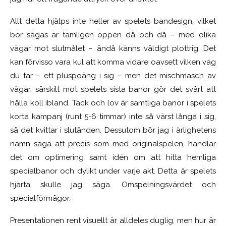
Allt detta hjälps inte heller av spelets bandesign, vilket
bör sägas är tämligen öppen då och då – med olika
vägar mot slutmålet – ändå känns väldigt plottrig. Det
kan förvisso vara kul att komma vidare oavsett vilken väg
du tar – ett pluspoäng i sig – men det mischmasch av
vägar, särskilt mot spelets sista banor gör det svårt att
hålla koll ibland. Tack och lov är samtliga banor i spelets
korta kampanj (runt 5-6 timmar) inte så värst långa i sig,
så det kvittar i slutänden. Dessutom bör jag i ärlighetens
namn säga att precis som med originalspelen, handlar
det om optimering samt idén om att hitta hemliga
specialbanor och dylikt under varje akt. Detta är spelets
hjärta skulle jag säga. Omspelningsvärdet och
specialförmågor.
Presentationen rent visuellt är alldeles duglig, men hur är