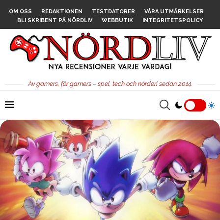
OM OSS
REDAKTIONEN
TESTDATORER
VÅRA UTMÄRKELSER
BLI SKRIBENT PÅ NÖRDLIV
WEBBUTIK
INTEGRITETSPOLICY
Av gamers, för gamers – spel, tech och nörderi sedan 2014.