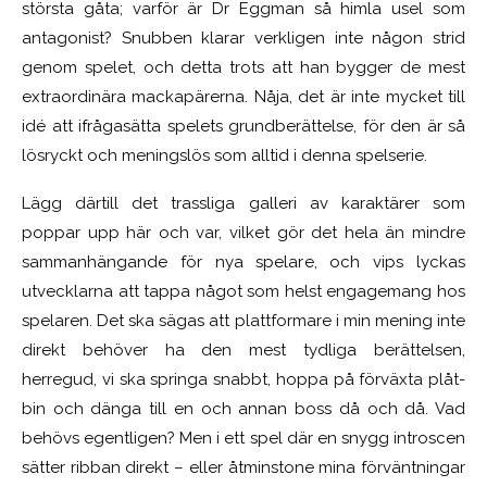
största gåta; varför är Dr Eggman så himla usel som
antagonist? Snubben klarar verkligen inte någon strid
genom spelet, och detta trots att han bygger de mest
extraordinära mackapärerna. Nåja, det är inte mycket till
idé att ifrågasätta spelets grundberättelse, för den är så
lösryckt och meningslös som alltid i denna spelserie.
Lägg därtill det trassliga galleri av karaktärer som
poppar upp här och var, vilket gör det hela än mindre
sammanhängande för nya spelare, och vips lyckas
utvecklarna att tappa något som helst engagemang hos
spelaren. Det ska sägas att plattformare i min mening inte
direkt behöver ha den mest tydliga berättelsen,
herregud, vi ska springa snabbt, hoppa på förväxta plåt-
bin och dänga till en och annan boss då och då. Vad
behövs egentligen? Men i ett spel där en snygg introscen
sätter ribban direkt – eller åtminstone mina förväntningar