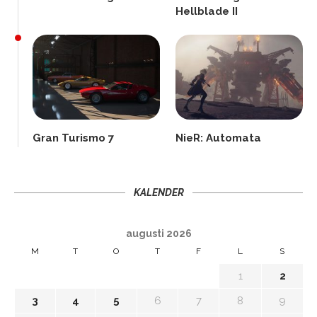
Hellblade II
Gran Turismo 7
NieR: Automata
KALENDER
augusti 2026
M
T
O
T
F
L
S
1
2
3
4
5
6
7
8
9