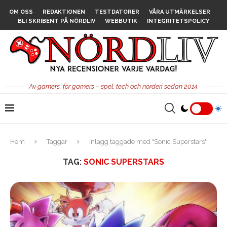
OM OSS
REDAKTIONEN
TESTDATORER
VÅRA UTMÄRKELSER
BLI SKRIBENT PÅ NÖRDLIV
WEBBUTIK
INTEGRITETSPOLICY
Av gamers, för gamers – spel, tech och nörderi sedan 2014.
Hem
Taggar
Inlägg taggade med "Sonic Superstars"
TAG:
SONIC SUPERSTARS