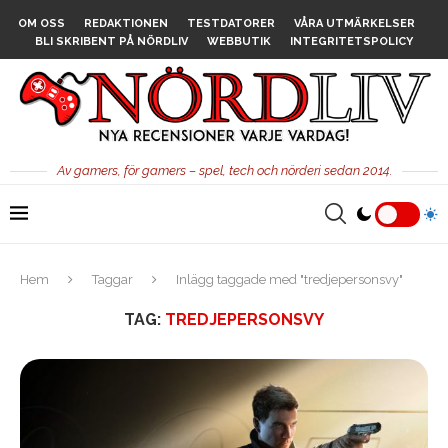
OM OSS
REDAKTIONEN
TESTDATORER
VÅRA UTMÄRKELSER
BLI SKRIBENT PÅ NÖRDLIV
WEBBUTIK
INTEGRITETSPOLICY
Av gamers, för gamers – spel, tech och nörderi sedan 2014.
Hem
Taggar
Inlägg taggade med "tredjepersonsvy"
TAG:
TREDJEPERSONSVY