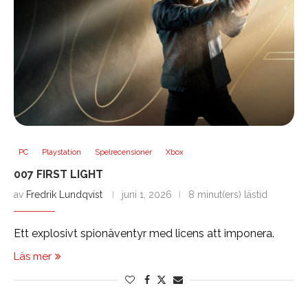
PC
Playstation
Spelrecensioner
Xbox
007 FIRST LIGHT
av
Fredrik Lundqvist
juni 1, 2026
8 minut(ers) lästid
Ett explosivt spionäventyr med licens att imponera.
Läs mer