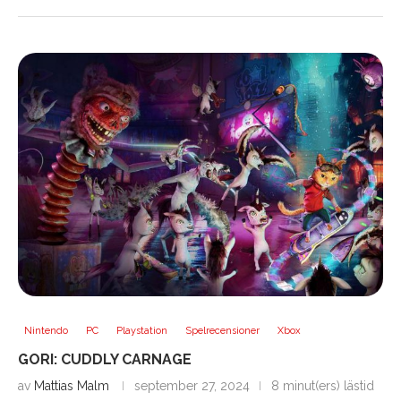
Nintendo
PC
Playstation
Spelrecensioner
Xbox
GORI: CUDDLY CARNAGE
av
Mattias Malm
september 27, 2024
8 minut(ers) lästid