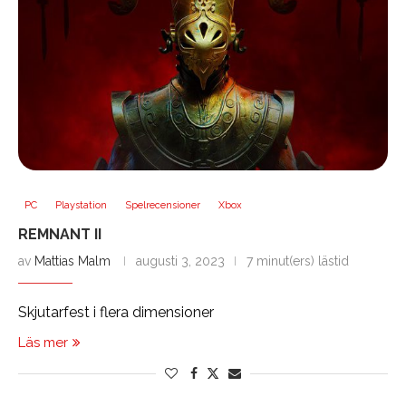
PC
Playstation
Spelrecensioner
Xbox
REMNANT II
av
Mattias Malm
augusti 3, 2023
7 minut(ers) lästid
Skjutarfest i flera dimensioner
Läs mer