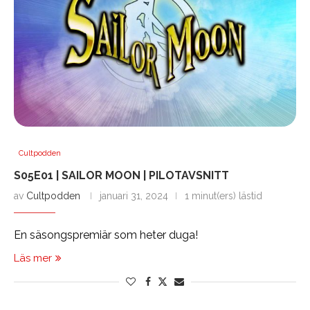
Cultpodden
S05E01 | SAILOR MOON | PILOTAVSNITT
av
Cultpodden
januari 31, 2024
1 minut(ers) lästid
En säsongspremiär som heter duga!
Läs mer