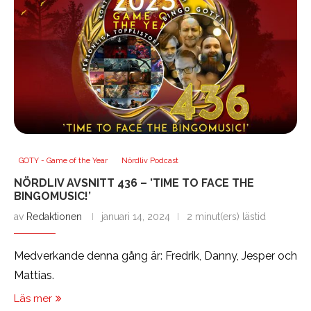
GOTY - Game of the Year
Nördliv Podcast
NÖRDLIV AVSNITT 436 – ’TIME TO FACE THE
BINGOMUSIC!’
av
Redaktionen
januari 14, 2024
2 minut(ers) lästid
Medverkande denna gång är: Fredrik, Danny, Jesper och
Mattias.
Läs mer