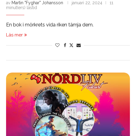
av
Martin "Fyghar" Johansson
januari 22, 2024
11
minut(ers) lästid
En bok i mörkrets vida riken tämja dem.
Läs mer