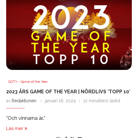
GOTY - Game of the Year
2023 ÅRS GAME OF THE YEAR | NÖRDLIVS ’TOPP 10’
av
Redaktionen
januari 16, 2024
12 minut(ers) lästid
”Och vinnarna är..”
Läs mer