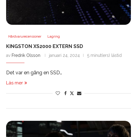
Hårdvarurecensioner
Lagring
KINGSTON XS2000 EXTERN SSD
av
Fredrik Olsson
januari 24, 2024
5 minut(ers) lästid
Det var en gång en SSD…
Läs mer