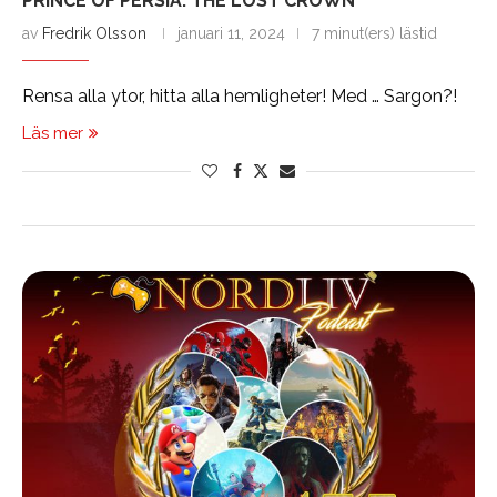
PRINCE OF PERSIA: THE LOST CROWN
av
Fredrik Olsson
januari 11, 2024
7 minut(ers) lästid
Rensa alla ytor, hitta alla hemligheter! Med … Sargon?!
Läs mer