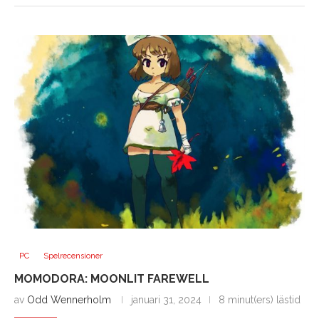
PC
Spelrecensioner
MOMODORA: MOONLIT FAREWELL
av
Odd Wennerholm
januari 31, 2024
8 minut(ers) lästid