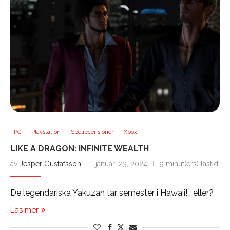
PC
Playstation
Spelrecensioner
Xbox
LIKE A DRAGON: INFINITE WEALTH
av
Jesper Gustafsson
januari 23, 2024
9 minut(ers) lästid
De legendariska Yakuzan tar semester i Hawaii!… eller?
Läs mer