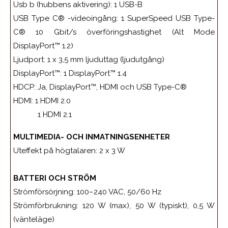
Usb b (hubbens aktivering): 1 USB-B
USB Type C® -videoingång: 1 SuperSpeed USB Type-
C® 10 Gbit/s överföringshastighet (Alt Mode
DisplayPort™ 1.2)
Ljudport: 1 x 3,5 mm ljuduttag (ljudutgång)
DisplayPort™: 1 DisplayPort™ 1.4
HDCP: Ja, DisplayPort™, HDMI och USB Type-C®
HDMI: 1 HDMI 2.0
1 HDMI 2.1
MULTIMEDIA- OCH INMATNINGSENHETER
Uteffekt på högtalaren: 2 x 3 W
BATTERI OCH STRÖM
Strömförsörjning: 100–240 VAC, 50/60 Hz
Strömförbrukning: 120 W (max), 50 W (typiskt), 0,5 W
(vänteläge)