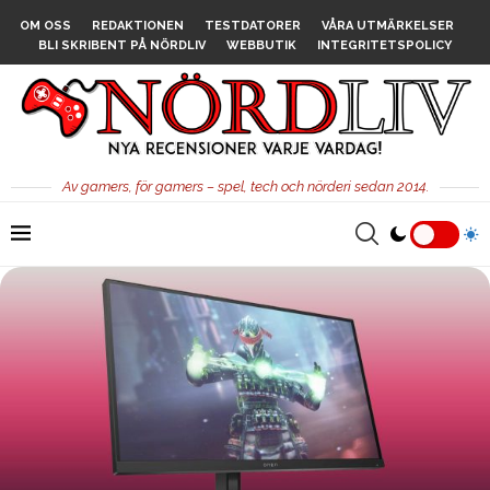
OM OSS
REDAKTIONEN
TESTDATORER
VÅRA UTMÄRKELSER
BLI SKRIBENT PÅ NÖRDLIV
WEBBUTIK
INTEGRITETSPOLICY
Av gamers, för gamers – spel, tech och nörderi sedan 2014.