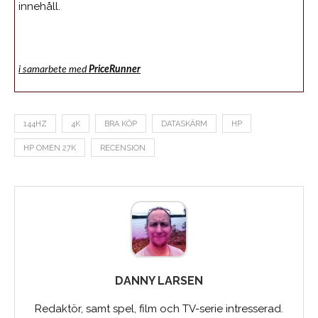
innehåll.
i samarbete med
PriceRunner
144HZ
4K
BRA KÖP
DATASKÄRM
HP
HP OMEN 27K
RECENSION
DANNY LARSEN
Redaktör, samt spel, film och TV-serie intresserad.