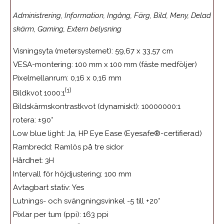
Administrering, Information, Ingång, Färg, Bild, Meny, Delad
skärm, Gaming, Extern belysning
Visningsyta (metersystemet): 59,67 x 33,57 cm
VESA-montering: 100 mm x 100 mm (fäste medföljer)
Pixelmellanrum: 0,16 x 0,16 mm
[1]
Bildkvot 1000:1
Bildskärmskontrastkvot (dynamiskt): 10000000:1
rotera: ±90°
Low blue light: Ja, HP Eye Ease (Eyesafe®-certifierad)
Rambredd: Ramlös på tre sidor
Hårdhet: 3H
Intervall för höjdjustering: 100 mm
Avtagbart stativ: Yes
Lutnings- och svängningsvinkel -5 till +20°
Pixlar per tum (ppi): 163 ppi