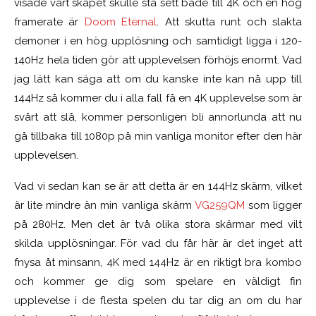
visade vart skåpet skulle stå sett både till 4K och en hög
framerate är
Doom Eternal
. Att skutta runt och slakta
demoner i en hög upplösning och samtidigt ligga i 120-
140Hz hela tiden gör att upplevelsen förhöjs enormt. Vad
jag lätt kan säga att om du kanske inte kan nå upp till
144Hz så kommer du i alla fall få en 4K upplevelse som är
svårt att slå, kommer personligen bli annorlunda att nu
gå tillbaka till 1080p på min vanliga monitor efter den här
upplevelsen.
Vad vi sedan kan se är att detta är en 144Hz skärm, vilket
är lite mindre än min vanliga skärm
VG259QM
som ligger
på 280Hz. Men det är två olika stora skärmar med vilt
skilda upplösningar. För vad du får här är det inget att
fnysa åt minsann, 4K med 144Hz är en riktigt bra kombo
och kommer ge dig som spelare en väldigt fin
upplevelse i de flesta spelen du tar dig an om du har