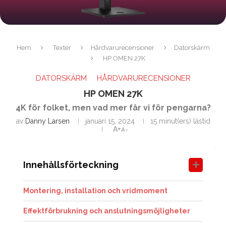
Hem
Texter
Hårdvarurecensioner
Datorskärm
HP OMEN 27K
DATORSKÄRM
HÅRDVARURECENSIONER
HP OMEN 27K
4K för folket, men vad mer får vi för pengarna?
av
Danny Larsen
januari 15, 2024
15 minut(ers) lästid
A+
A-
Innehållsförteckning
Montering, installation och vridmoment
Effektförbrukning och anslutningsmöjligheter