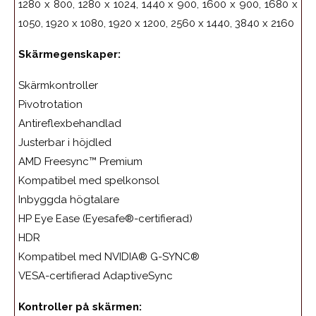
1280 x 800, 1280 x 1024, 1440 x 900, 1600 x 900, 1680 x
1050, 1920 x 1080, 1920 x 1200, 2560 x 1440, 3840 x 2160
Skärmegenskaper:
Skärmkontroller
Pivotrotation
Antireflexbehandlad
Justerbar i höjdled
AMD Freesync™ Premium
Kompatibel med spelkonsol
Inbyggda högtalare
HP Eye Ease (Eyesafe®-certifierad)
HDR
Kompatibel med NVIDIA® G-SYNC®
VESA-certifierad AdaptiveSync
Kontroller på skärmen: