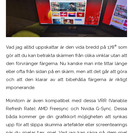
°
Vad jag alltid uppskattar är den vida bredd på 178
som
gör att du kan betrakta skärmen från olika vinklar utan att
den förvränger färgerna. Nu kanske man inte tittar länge
eller ofta från sidan på en skärm, men att det går att göra
och att den klarar av att bibehålla färgerna är riktigt
imponerande.
Monitorn är även kompatibel med dessa VRR (Variable
Refresh Rate); AMD Freesync och Nvidia G-Sync. Dessa
båda kommer ge din grafikkort möjligheten att synkas
upp för att slippa skumma artefakter eller screentearings
när du spelar t.ex. spel. Vad jag kan säga på dem spel