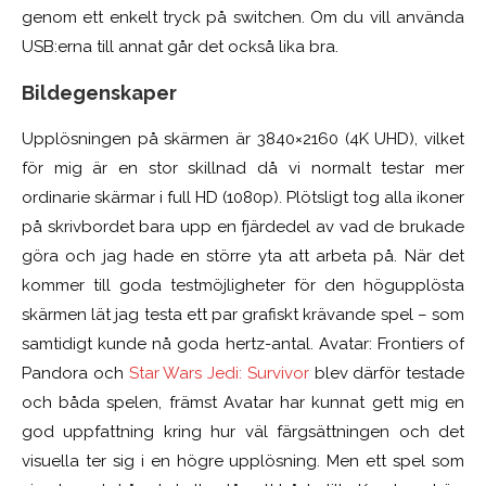
genom ett enkelt tryck på switchen. Om du vill använda
USB:erna till annat går det också lika bra.
Bildegenskaper
Upplösningen på skärmen är 3840×2160 (4K UHD), vilket
för mig är en stor skillnad då vi normalt testar mer
ordinarie skärmar i full HD (1080p). Plötsligt tog alla ikoner
på skrivbordet bara upp en fjärdedel av vad de brukade
göra och jag hade en större yta att arbeta på. När det
kommer till goda testmöjligheter för den högupplösta
skärmen lät jag testa ett par grafiskt krävande spel – som
samtidigt kunde nå goda hertz-antal. Avatar: Frontiers of
Pandora och
Star Wars Jedi: Survivor
blev därför testade
och båda spelen, främst Avatar har kunnat gett mig en
god uppfattning kring hur väl färgsättningen och det
visuella ter sig i en högre upplösning. Men ett spel som