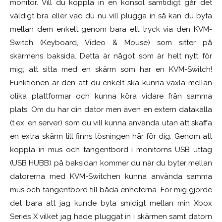
monitor. Vill du koppla in en konsol samtidigt går det
väldigt bra eller vad du nu vill plugga in så kan du byta
mellan dem enkelt genom bara ett tryck via den KVM-
Switch (Keyboard, Video & Mouse) som sitter på
skärmens baksida. Detta är något som är helt nytt för
mig; att sitta med en skärm som har en KVM-Switch!
Funktionen är den att du enkelt ska kunna växla mellan
olika plattformar och kunna köra vidare från samma
plats. Om du har din dator men även en extern datakälla
(t.ex. en server) som du vill kunna använda utan att skaffa
en extra skärm till finns lösningen här för dig. Genom att
koppla in mus och tangentbord i monitorns USB uttag
(USB HUBB) på baksidan kommer du när du byter mellan
datorerna med KVM-Switchen kunna använda samma
mus och tangentbord till båda enheterna. För mig gjorde
det bara att jag kunde byta smidigt mellan min Xbox
Series X vilket jag hade pluggat in i skärmen samt datorn