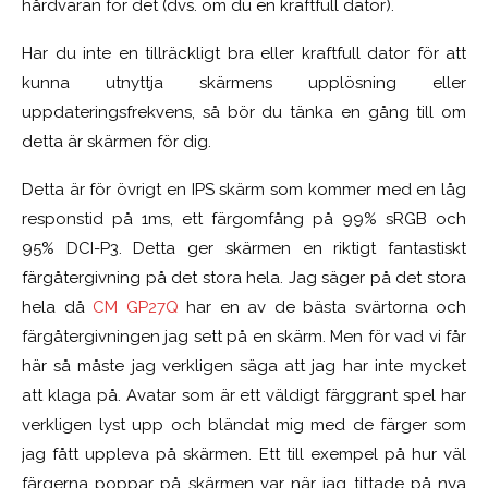
hårdvaran för det (dvs. om du en kraftfull dator).
Har du inte en tillräckligt bra eller kraftfull dator för att
kunna utnyttja skärmens upplösning eller
uppdateringsfrekvens, så bör du tänka en gång till om
detta är skärmen för dig.
Detta är för övrigt en IPS skärm som kommer med en låg
responstid på 1ms, ett färgomfång på 99% sRGB och
95% DCI-P3. Detta ger skärmen en riktigt fantastiskt
färgåtergivning på det stora hela. Jag säger på det stora
hela då
CM GP27Q
har en av de bästa svärtorna och
färgåtergivningen jag sett på en skärm. Men för vad vi får
här så måste jag verkligen säga att jag har inte mycket
att klaga på. Avatar som är ett väldigt färggrant spel har
verkligen lyst upp och bländat mig med de färger som
jag fått uppleva på skärmen. Ett till exempel på hur väl
färgerna poppar på skärmen var när jag tittade på nya