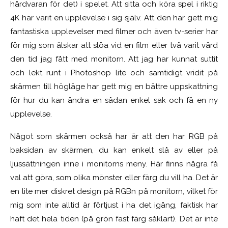
hårdvaran för det) i spelet. Att sitta och köra spel i riktig
4K har varit en upplevelse i sig själv. Att den har gett mig
fantastiska upplevelser med filmer och även tv-serier har
för mig som älskar att slöa vid en film eller två varit värd
den tid jag fått med monitorn. Att jag har kunnat suttit
och lekt runt i Photoshop lite och samtidigt vridit på
skärmen till högläge har gett mig en bättre uppskattning
för hur du kan ändra en sådan enkel sak och få en ny
upplevelse.
Något som skärmen också har är att den har RGB på
baksidan av skärmen, du kan enkelt slå av eller på
ljussättningen inne i monitorns meny. Här finns några få
val att göra, som olika mönster eller färg du vill ha. Det är
en lite mer diskret design på RGBn på monitorn, vilket för
mig som inte alltid är förtjust i ha det igång, faktisk har
haft det hela tiden (på grön fast färg såklart). Det är inte