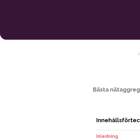
Bästa nätaggregat
Innehållsförte
Inledning