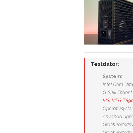
Testdator:
System:
Intel Core Ult
G-Skill Tride
MSI MEG Z89
Operativsyste
Använda upplö
Grafikkortsdriv
Grafikkortsdriv