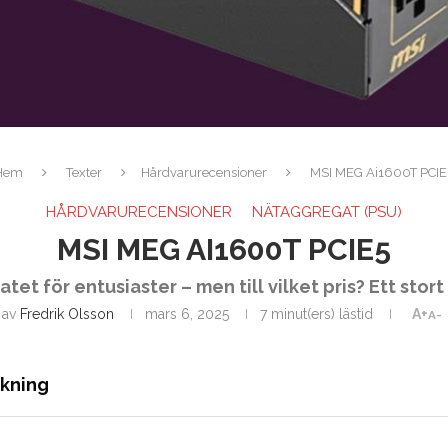
Hem
Texter
Hårdvarurecensioner
MSI MEG Ai1600T PCIE
HÅRDVARURECENSIONER
NÄTAGGREGAT (PSU)
MSI MEG AI1600T PCIE5
et för entusiaster – men till vilket pris? Ett stort
av
Fredrik Olsson
mars 6, 2025
7 minut(ers) lästid
A+
A-
ckning