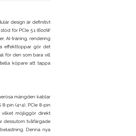
ulär design är definitivt
töd för PCIe 5.1 (
600W
er, AI-träning, rendering
a effekttoppar gör det
al för den som bara vill
tiella köpare att tappa
enerösa mängden kablar
 8-pin (4+4), PCIe 8-pin
vilket möjliggör direkt
 är dessutom tvåfärgade
g belastning. Denna nya