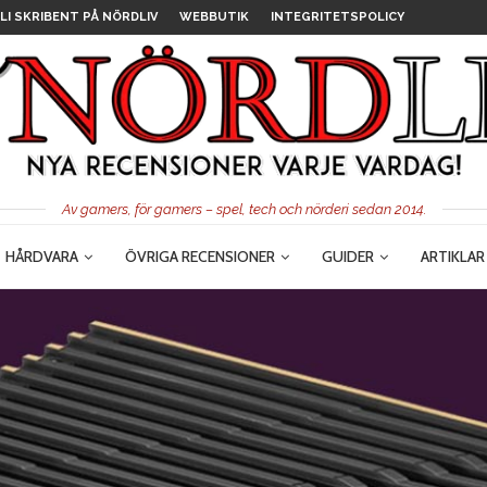
LI SKRIBENT PÅ NÖRDLIV
WEBBUTIK
INTEGRITETSPOLICY
Av gamers, för gamers – spel, tech och nörderi sedan 2014.
HÅRDVARA
ÖVRIGA RECENSIONER
GUIDER
ARTIKLAR