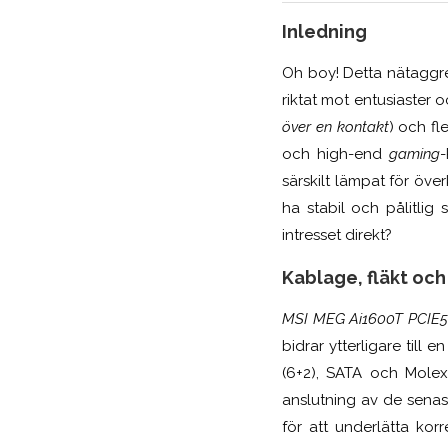
Inledning
Oh boy! Detta nätagg
riktat mot entusiaster
över en kontakt
) och fl
och high-end
gaming
-
särskilt lämpat för öve
ha stabil och pålitlig
intresset direkt?
Kablage, fläkt oc
MSI MEG Ai1600T PCIE5
bidrar ytterligare till
(6+2), SATA och Molex
anslutning av de senas
för att underlätta kor