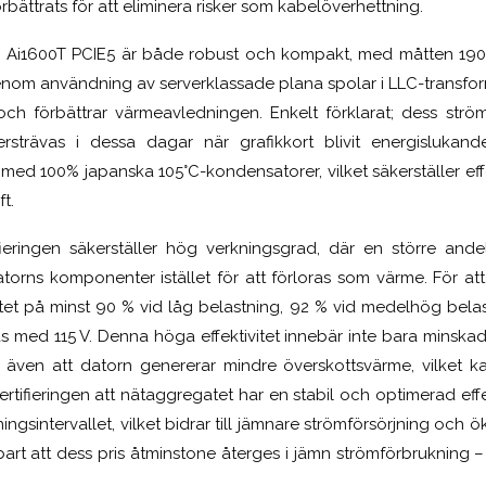
rbättrats för att eliminera risker som kabelöverhettning.
 Ai1600T PCIE5 är både robust och kompakt, med måtten 19
m användning av serverklassade plana spolar i LLC-transform
ch förbättrar värmeavledningen. Enkelt förklarat; dess ström
rsträvas i dessa dagar när grafikkort blivit energislukan
 med 100% japanska 105°C-kondensatorer, vilket säkerställer eff
t.
ifieringen säkerställer hög verkningsgrad, där en större ande
atorns komponenter istället för att förloras som värme. För at
itet på minst 90 % vid låg belastning, 92 % vid medelhög belas
as med 115 V. Denna höga effektivitet innebär inte bara minska
 även att datorn genererar mindre överskottsvärme, vilket kan 
rtifieringen att nätaggregatet har en stabil och optimerad effe
gsintervallet, vilket bidrar till jämnare strömförsörjning och ö
t att dess pris åtminstone återges i jämn strömförbrukning – o