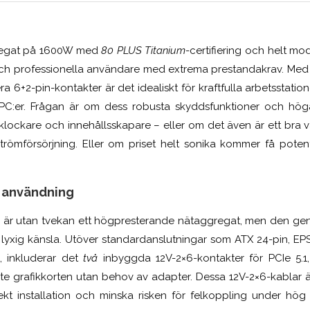
regat på 1600W med
80 PLUS Titanium
-certifiering och helt mod
 och professionella användare med extrema prestandakrav. Med s
era 6+2-pin-kontakter är det idealiskt för kraftfulla arbetsstation
PC:er. Frågan är om dess robusta skyddsfunktioner och hög
rklockare och innehållsskapare – eller om det även är ett bra v
 strömförsörjning. Eller om priset helt sonika kommer få poten
h användning
är utan tvekan ett högpresterande nätaggregat, men den g
 en lyxig känsla. Utöver standardanslutningar som ATX 24-pin, EPS
, inkluderar det
två
inbyggda 12V-2×6-kontakter för PCIe 5.1, 
te grafikkorten utan behov av adapter. Dessa 12V-2×6-kablar
rekt installation och minska risken för felkoppling under hö