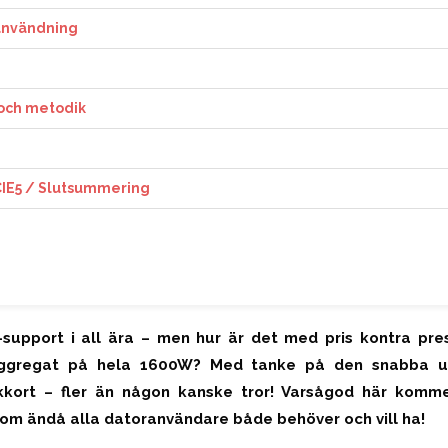
 användning
 och metodik
CIE5 / Slutsummering
-support i all ära – men hur är det med pris kontra p
aggregat på hela 1600W? Med tanke på den snabba u
kkort – fler än någon kanske tror! Varsågod här kommer
om ändå alla datoranvändare både behöver och vill ha!