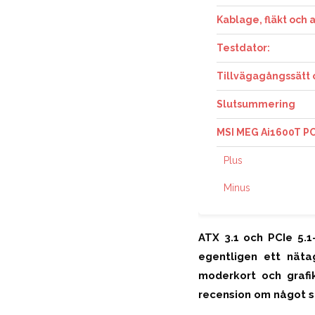
Kablage, fläkt och
Testdator:
Tillvägagångssätt
Slutsummering
MSI MEG Ai1600T P
Plus
Minus
ATX 3.1 och PCIe 5.1
egentligen ett nät
moderkort och grafi
recension om något s