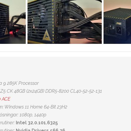
ra 9 285K Processor
nt Z5 CK 48GB (2x24GB) DDR5-8200 CL40-52-52-131
0 ACE
m: Windows 11 Home 64-Bit 23H2
sningar: 1080p, 1440p
rutiner:
Intel 32.0.101.6325
rutiner:
Nvidia Drivers 566.36