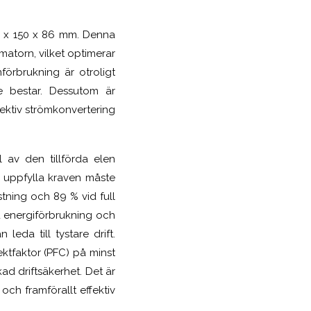
0 x 150 x 86 mm. Denna
atorn, vilket optimerar
förbrukning är otroligt
de bestar. Dessutom är
ektiv strömkonvertering
l av den tillförda elen
t uppfylla kraven måste
tning och 89 % vid full
d energiförbrukning och
leda till tystare drift.
ktfaktor (PFC) på minst
kad driftsäkerhet. Det är
ch framförallt effektiv