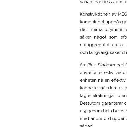
variant har dessutom fö
Konstruktionen av MEG
kompakthet uppnås geno
det interna utrymmet o
säker, något som efte
nätaggregatet utrustat
och långvarig, säker drif
80 Plus Platinum
-cert
används effektivt av d
enheten nå en effektiv
kapacitet när den test
lägre elräkningar, utan
Dessutom garanterar ce
0,9 genom hela belastnin
med andra ord uppenbar
sådan!