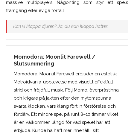
massive multiplayers. Någonting som styr ett spels
framgång eller eviga förfall.
Kan vi klappa djuren? Ja, du kan klappa katter.
Momodora: Moonlit Farewell /
Slutsummering
Momodora: Moonlit Farewell erbjuder en estetisk
Metroidvania-upplevelse med visuellt effektfull
strid och fröjdfull musik. Följ Momo, överprästinna
och krigare på jakten efter den mytomspunna
svarta klockan, vars klang fört in förstörelse och
fördärv. Ett mindre spel på runt 8–10 timmar vilket
är en välkommen längd för vad spelet har att
erbjuda. Kunde ha haft mer innehåll i sitt