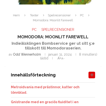
Hem
Texter
Spelrecensioner
PC
Momodora: Moonlit Farewell
PC
SPELRECENSIONER
MOMODORA: MOONLIT FAREWELL
Indieälsklingen Bombservice ger ut sitt 5:e
tillskott till Momodoraserien.
av
Odd Wennerholm
januari 31, 2024
8 minut(ers)
lästid
A+
A-
Innehållsförteckning
Metroidvania med prästinnor, katter och
lönnblad.
Gnistrande med en graciös fluiditet i en