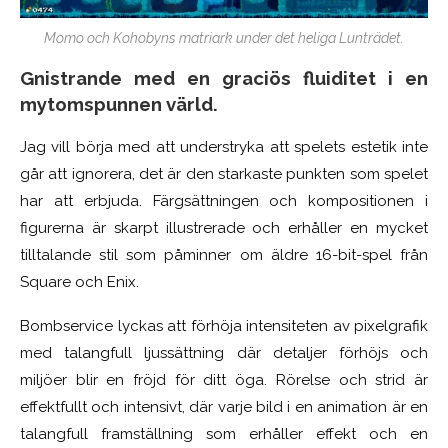
Momo och Kohobyns matriark under det heliga Lunträdet.
Gnistrande med en graciös fluiditet i en
m
ytomspunnen värld.
Jag vill börja med att understryka att spelets estetik inte
går att ignorera, det är den starkaste punkten som spelet
har att erbjuda. Färgsättningen och kompositionen i
figurerna är skarpt illustrerade och erhåller en mycket
tilltalande stil som påminner om äldre 16-bit-spel från
Square och Enix.
Bombservice lyckas att förhöja intensiteten av pixelgrafik
med talangfull ljussättning där detaljer förhöjs och
miljöer blir en fröjd för ditt öga. Rörelse och strid är
effektfullt och intensivt, där varje bild i en animation är en
talangfull framställning som erhåller effekt och en