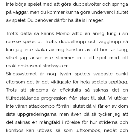
inte börja spelet med att göra dubbelvolter och springa
på väggar, men du kommer kunna göra underverk i slutet
av spelet. Du behöver därför ha lite is i magen.
Trotts detta så känns Momo alltid en aning tung i sin
rörelse spelet ut. Trotts dubbelhopp och vägghopp så
kan jag inte skaka av mig känslan av att hon är tung,
vilket jag anser inte stämmer in i ett spel med ett
reaktionsbaserat stridssystem.
Stridssystemet är nog tyvärr spelets svagaste punkt
eftersom det är det viktigaste för hela spelets upplägg.
Trots att striderna är effektfulla så saknas det en
tillfredställande progression från start till slut. Vi utökar
inte våran attackombo förrän i slutet då vi får en av dom
sista uppgraderingarna, men även då så tycker jag att
det saknas en mångfald i rörelse för hur striderna och
kombos kan utövas, så som luftkombos, nedåt och