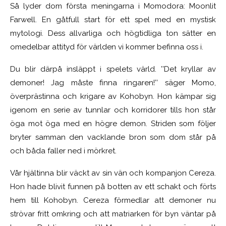
Så lyder dom första meningarna i Momodora: Moonlit
Farwell. En gåtfull start för ett spel med en mystisk
mytologi. Dess allvarliga och högtidliga ton sätter en
omedelbar attityd för världen vi kommer befinna oss i.
Du blir därpå insläppt i spelets värld. ’’Det kryllar av
demoner! Jag måste finna ringaren!’’ säger Momo,
överprästinna och krigare av Kohobyn. Hon kämpar sig
igenom en serie av tunnlar och korridorer tills hon står
öga mot öga med en högre demon. Striden som följer
bryter samman den vacklande bron som dom står på
och båda faller ned i mörkret.
Vår hjältinna blir väckt av sin vän och kompanjon Cereza.
Hon hade blivit funnen på botten av ett schakt och förts
hem till Kohobyn. Cereza förmedlar att demoner nu
strövar fritt omkring och att matriarken för byn väntar på