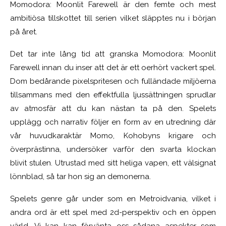
Momodora: Moonlit Farewell är den femte och mest
ambitiösa tillskottet till serien vilket släpptes nu i början
på året.
Det tar inte lång tid att granska Momodora: Moonlit
Farewell innan du inser att det är ett oerhört vackert spel.
Dom bedårande pixelspritesen och fulländade miljöerna
tillsammans med den effektfulla ljussättningen sprudlar
av atmosfär att du kan nästan ta på den. Spelets
upplägg och narrativ följer en form av en utredning där
vår huvudkaraktär Momo, Kohobyns krigare och
överprästinna, undersöker varför den svarta klockan
blivit stulen. Utrustad med sitt heliga vapen, ett välsignat
lönnblad, så tar hon sig an demonerna.
Spelets genre går under som en Metroidvania, vilket i
andra ord är ett spel med 2d-perspektiv och en öppen
värld. Vi kan kan förvänta oss sådana aspekter som