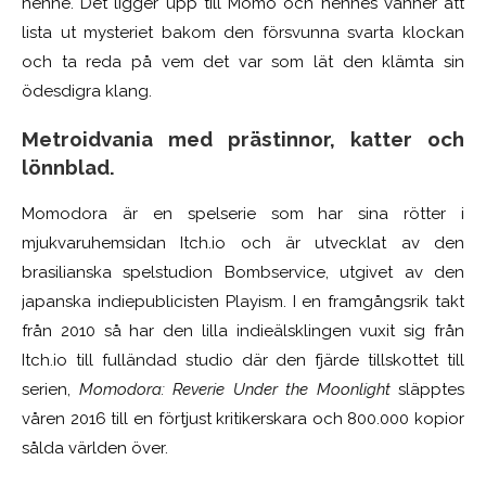
henne. Det ligger upp till Momo och hennes vänner att
lista ut mysteriet bakom den försvunna svarta klockan
och ta reda på vem det var som lät den klämta sin
ödesdigra klang.
Metroidvania med prästinnor, katter och
lönnblad.
Momodora är en spelserie som har sina rötter i
mjukvaruhemsidan Itch.io och är utvecklat av den
brasilianska spelstudion Bombservice, utgivet av den
japanska indiepublicisten Playism. I en framgångsrik takt
från 2010 så har den lilla indieälsklingen vuxit sig från
Itch.io till fulländad studio där den fjärde tillskottet till
serien,
Momodora: Reverie Under the Moonlight
släpptes
våren 2016 till en förtjust kritikerskara och 800.000 kopior
sålda världen över.