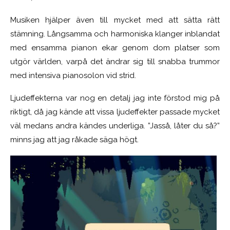
Musiken hjälper även till mycket med att sätta rätt
stämning. Långsamma och harmoniska klanger inblandat
med ensamma pianon ekar genom dom platser som
utgör världen, varpå det ändrar sig till snabba trummor
med intensiva pianosolon vid strid.
Ljudeffekterna var nog en detalj jag inte förstod mig på
riktigt, då jag kände att vissa ljudeffekter passade mycket
väl medans andra kändes underliga. ”Jasså, låter du så?”
minns jag att jag råkade säga högt.