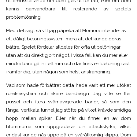
otillfredsställande om dom ges ut för lätt, eller om dom
känns oanvändbara till resterande av spelets
problemlösning.
Med det sagt så vill jag påpeka att Momora inte lider av
ett dåligt belöningssystem, mera att det kunde göras
bättre. Spelet fördelar alldeles för ofta ut belöningar
utan att du direkt gjort något. I vissa fall kan du mer eller
mindre bara gå in i ett rum och där finns en belöning rakt
framför dig, utan någon som helst ansträngning.
Vad som hade förbättrat detta hade varit ett mer utökat
rörelsesystem och rikare bandesign. Jag ville se fler
pussel och flera svårnavigerade banor, så som den
långa, vertikala tunnel jag stötte på vilket krävde smidiga
hopp mellan spikar. Eller när du finner en av dom
blommorna som uppgraderar din attackstyrka, vilket
endast kunde nås uppe på en svåråtkomlig klippa. Dom