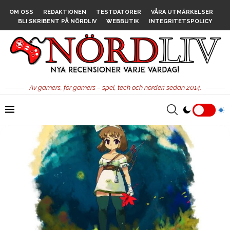
OM OSS
REDAKTIONEN
TESTDATORER
VÅRA UTMÄRKELSER
BLI SKRIBENT PÅ NÖRDLIV
WEBBUTIK
INTEGRITETSPOLICY
Av gamers, för gamers – spel, tech och nörderi sedan 2014.