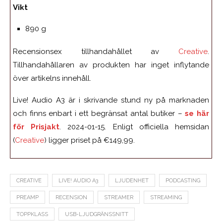
Vikt
890 g
Recensionsex tillhandahållet av
Creative
.
Tillhandahållaren av produkten har inget inflytande
över artikelns innehåll.
Live! Audio A3 är i skrivande stund ny på marknaden
och finns enbart i ett begränsat antal butiker –
se här
för Prisjakt
. 2024-01-15. Enligt officiella hemsidan
(
Creative
) ligger priset på €149,99.
CREATIVE
LIVE! AUDIO A3
LJUDENHET
PODCASTING
PREAMP
RECENSION
STREAMER
STREAMING
TOPPKLASS
USB-LJUDGRÄNSSNITT