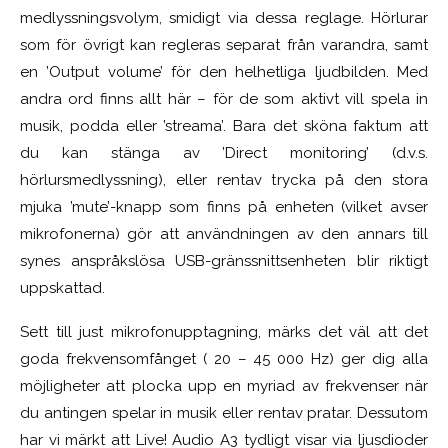
medlyssningsvolym, smidigt via dessa reglage. Hörlurar
som för övrigt kan regleras separat från varandra, samt
en ’Output volume’ för den helhetliga ljudbilden. Med
andra ord finns allt här – för de som aktivt vill spela in
musik, podda eller ’streama’. Bara det sköna faktum att
du kan stänga av ’Direct monitoring’ (d.v.s.
hörlursmedlyssning), eller rentav trycka på den stora
mjuka ’mute’-knapp som finns på enheten (vilket avser
mikrofonerna) gör att användningen av den annars till
synes anspråkslösa USB-gränssnittsenheten blir riktigt
uppskattad.
Sett till just mikrofonupptagning, märks det väl att det
goda frekvensomfånget ( 20 – 45 000 Hz) ger dig alla
möjligheter att plocka upp en myriad av frekvenser när
du antingen spelar in musik eller rentav pratar. Dessutom
har vi märkt att Live! Audio A3 tydligt visar via ljusdioder