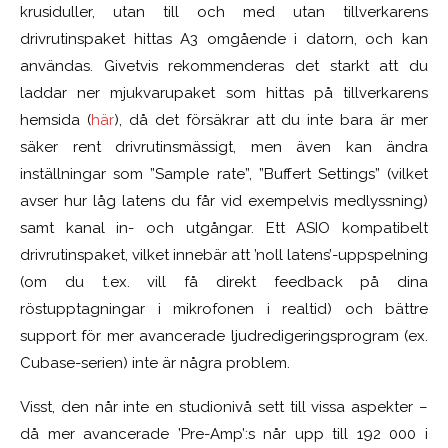
krusiduller, utan till och med utan tillverkarens
drivrutinspaket hittas A3 omgående i datorn, och kan
användas. Givetvis rekommenderas det starkt att du
laddar ner mjukvarupaket som hittas på tillverkarens
hemsida (
här
), då det försäkrar att du inte bara är mer
säker rent drivrutinsmässigt, men även kan ändra
inställningar som ”Sample rate”, ”Buffert Settings” (vilket
avser hur låg latens du får vid exempelvis medlyssning)
samt kanal in- och utgångar. Ett ASIO kompatibelt
drivrutinspaket, vilket innebär att ’noll latens’-uppspelning
(om du t.ex. vill få direkt feedback på dina
röstupptagningar i mikrofonen i realtid) och bättre
support för mer avancerade ljudredigeringsprogram (ex.
Cubase-serien) inte är några problem.
Visst, den når inte en studionivå sett till vissa aspekter –
då mer avancerade ’Pre-Amp’:s når upp till 192 000 i