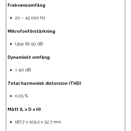
Frekvensomfång
20 – 45 000 Hz
Mikrofonförstärkning
Upp till 50 dB
Dynamiskt omfång
> 90 dB
Total harmonisk distorsion (THD)
0,05 %
Mått (L x D x H)
187,7 x 109,2 x 52,7 mm