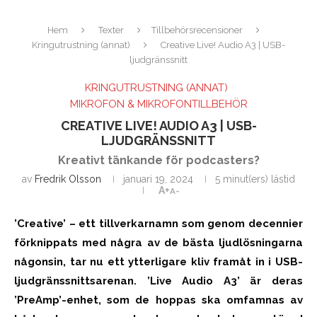
Hem
Texter
Tillbehörsrecensioner
Kringutrustning (annat)
Creative Live! Audio A3 | USB-
ljudgränssnitt
KRINGUTRUSTNING (ANNAT)
MIKROFON & MIKROFONTILLBEHÖR
CREATIVE LIVE! AUDIO A3 | USB-
LJUDGRÄNSSNITT
Kreativt tänkande för podcasters?
av
Fredrik Olsson
januari 19, 2024
5 minut(ers) lästid
A+
A-
’Creative’ – ett tillverkarnamn som genom decennier
förknippats med några av de bästa ljudlösningarna
någonsin, tar nu ett ytterligare kliv framåt in i USB-
ljudgränssnittsarenan. ’Live Audio A3’ är deras
’PreAmp’-enhet, som de hoppas ska omfamnas av