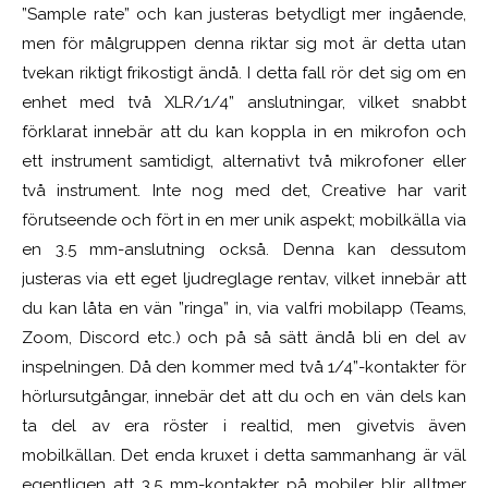
”Sample rate” och kan justeras betydligt mer ingående,
men för målgruppen denna riktar sig mot är detta utan
tvekan riktigt frikostigt ändå. I detta fall rör det sig om en
enhet med två XLR/1/4” anslutningar, vilket snabbt
förklarat innebär att du kan koppla in en mikrofon och
ett instrument samtidigt, alternativt två mikrofoner eller
två instrument. Inte nog med det, Creative har varit
förutseende och fört in en mer unik aspekt; mobilkälla via
en 3.5 mm-anslutning också. Denna kan dessutom
justeras via ett eget ljudreglage rentav, vilket innebär att
du kan låta en vän ”ringa” in, via valfri mobilapp (Teams,
Zoom, Discord etc.) och på så sätt ändå bli en del av
inspelningen. Då den kommer med två 1/4”-kontakter för
hörlursutgångar, innebär det att du och en vän dels kan
ta del av era röster i realtid, men givetvis även
mobilkällan. Det enda kruxet i detta sammanhang är väl
egentligen att 3.5 mm-kontakter på mobiler blir alltmer