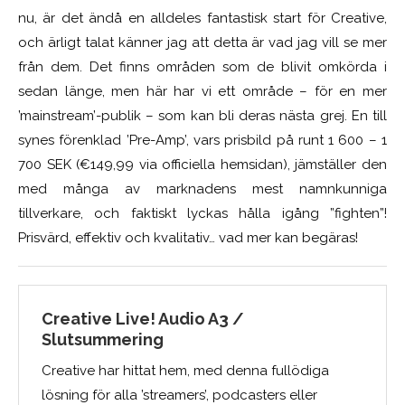
nu, är det ändå en alldeles fantastisk start för Creative,
och ärligt talat känner jag att detta är vad jag vill se mer
från dem. Det finns områden som de blivit omkörda i
sedan länge, men här har vi ett område – för en mer
’mainstream’-publik – som kan bli deras nästa grej. En till
synes förenklad ’Pre-Amp’, vars prisbild på runt 1 600 – 1
700 SEK (€149,99 via officiella hemsidan), jämställer den
med många av marknadens mest namnkunniga
tillverkare, och faktiskt lyckas hålla igång ”fighten”!
Prisvärd, effektiv och kvalitativ… vad mer kan begäras!
Creative Live! Audio A3 /
Slutsummering
Creative har hittat hem, med denna fullödiga
lösning för alla ’streamers’, podcasters eller