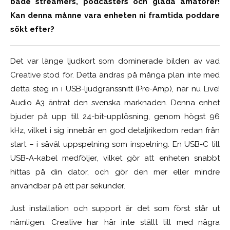
både streamers, podcasters och glada amatörer!
Kan denna månne vara enheten ni framtida poddare
sökt efter?
Det var länge ljudkort som dominerade bilden av vad
Creative stod för. Detta ändras på många plan inte med
detta steg in i USB-ljudgränssnitt (Pre-Amp), när nu Live!
Audio A3 äntrat den svenska marknaden. Denna enhet
bjuder på upp till 24-bit-upplösning, genom högst 96
kHz, vilket i sig innebär en god detaljrikedom redan från
start – i såväl uppspelning som inspelning. En USB-C till
USB-A-kabel medföljer, vilket gör att enheten snabbt
hittas på din dator, och gör den mer eller mindre
användbar på ett par sekunder.
Just installation och support är det som först står ut
nämligen. Creative har här inte ställt till med några