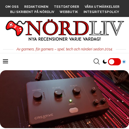
OM OSS
REDAKTIONEN
TESTDATORER
VÅRA UTMÄRKELSER
BLI SKRIBENT PÅ NÖRDLIV
WEBBUTIK
INTEGRITETSPOLICY
Av gamers, för gamers – spel, tech och nörderi sedan 2014.